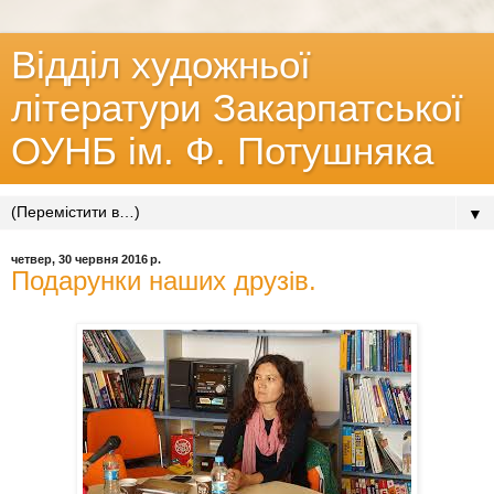
Відділ художньої
літератури Закарпатської
ОУНБ ім. Ф. Потушняка
▼
четвер, 30 червня 2016 р.
Подарунки наших друзів.