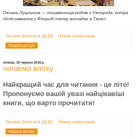
Оксана Луцишина — письменниця родом з Ужгорода, котра
після навчання у Флориді тепер викладає в Техасі.
Оксана Шляхта
о
16:59
Немає коментарів:
Надати доступ
четвер, 16 червня 2016 р.
читаємо влітку
Найкращий час для читання - це літо!
Пропонуємо вашій увазі найцікавіші
книги, що варто прочитати!
Оксана Шляхта
о
10:50
Немає коментарів:
Надати доступ