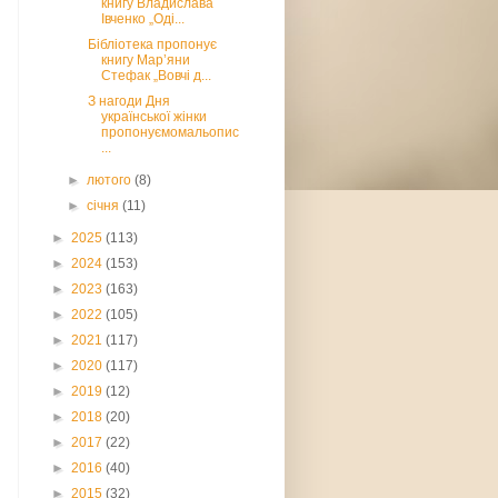
книгу Владислава
Івченко „Оді...
Бібліотека пропонує
книгу Мар’яни
Стефак „Вовчі д...
З нагоди Дня
української жінки
пропонуємомальопис
...
►
лютого
(8)
►
січня
(11)
►
2025
(113)
►
2024
(153)
►
2023
(163)
►
2022
(105)
►
2021
(117)
►
2020
(117)
►
2019
(12)
►
2018
(20)
►
2017
(22)
►
2016
(40)
►
2015
(32)