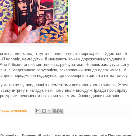
спішна адвокатка, готується відсвяткувати сорокаріччя. Здається, її
ивий чоловік, чемні дітки, й мешкають вони у дорожезному будинку в
ле її бездоганний світ починає руйнуватися. Чоловік заплутується у
іціянт із бездоганною репутацією, зачарований нею до одержимості. А
на день народження подарунок, що переверне її життя з ніг на голову.
му детективі у поєднанні з елементами психологічного трилера, Жоель
ьську інтригу й нагадує нам, чому після виходу «Правди про справу
тературним феноменом і захопив увагу мільйонів вдячних читачів.
Немає коментарів:
ї Грушайте „Крижаний схід”, отриману в подарунок від Посольства