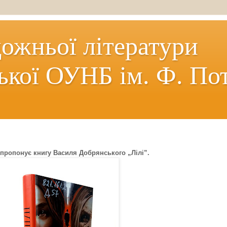
дожньої літератури
ької ОУНБ ім. Ф. По
 пропонує книгу Василя Добрянського „Лілі”.