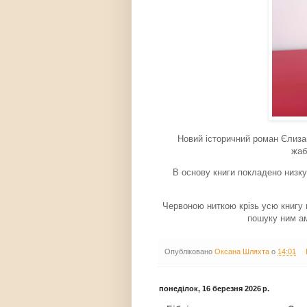
Новий історичний роман Єлиза
жаб
В основу книги покладено низку
Червоною ниткою крізь усю книгу 
пошуку ним ам
Опубліковано
Оксана Шляхта
о
14:01
понеділок, 16 березня 2026 р.