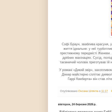
Софі Браун, зваблива красуня, у
життя ідеальне: у неї турбот­л
престижному передмісті Женеви. А
дрібних махіна­ціях. Сусід, пол
таємничий чоловік приготував їй 
У романі «Дикий звір», захопливо
Діккер майстерно сплітає диявол
Гаррі Квеберта» він став лі
Опубліковано
Оксана Шляхта
о
11:17
вівторок, 24 березня 2026 р.
Бібліотека пропонує книгу Габі