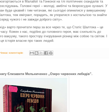
озгортаються в Малайзії та Гонконзі на тлі політичних скандалів та
слідувань. Головні герої – молоді, амбітні та безрозсудно зухвалі. У
ман буде цікавий і тим читачам, які сьогодні опинилися у вимушеному
алтока, теж емігрант, порадить, як упоратися з ностальгією та знайти
серед чужого і не завжди доброго світу».
ід» варто прочитати перш за все через те, що Статіс Шалтока – це
асу. Кожен з нас, подібно до головного героя, має схильність до
о вакууму, такого простору ігнорування різниці між собою та світом. І
ця історія власне про таких людей.
Немає коментарів:
нигу Єлизавети Мельниченко „Озеро червоних лебедів”.