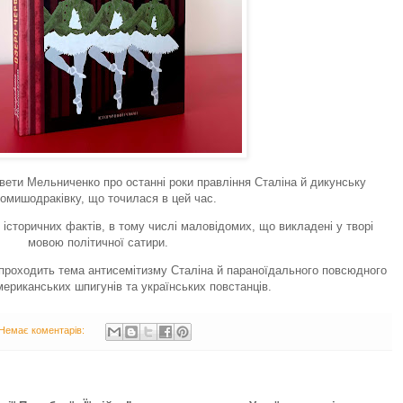
вети Мельниченко про останні роки правління Сталіна й дикунську
омишодраківку, що точилася в цей час.
 історичних фактів, в тому числі маловідомих, що викладені у творі
мовою політичної сатири.
проходить тема антисемітизму Сталіна й параноїдального повсюдного
ериканських шпигунів та українських повстанців.
Немає коментарів: