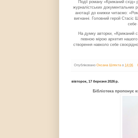
Події роману «Крижаний схід» р
журналістських документальних роз
анотації до книжки читаємо: «Ро
вигнанні. Головний герой Стасіс Ш
себе 
На думку авторки, «Крижаний сх
певною мірою архетип нашого ч
створення навколо себе своєрідног
Опубліковано
Оксана Шляхта
о
14:06
вівторок, 17 березня 2026 р.
Бібліотека пропонує к