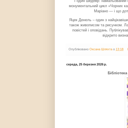
І один шедевр: намальований 
монументальний цикл «Чорних кар
Маріано — і що дот
Яцек Денель – один з найцікавіши
також живописом та рисунком. Лау
повістей і оповідань. Публікува
відкрито визна
Опубліковано
Оксана Шляхта
о
13:18
середа, 25 березня 2026 р.
Бібліотека