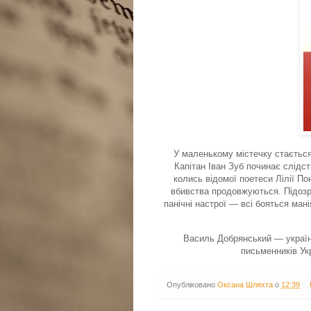
У маленькому містечку стається
Капітан Іван Зуб починає слідст
колись відомої поетеси Лілії По
вбивства продовжуються. Підозр
панічні настрої — всі бояться мані
Василь Добрянський — українс
письменників Укр
Опубліковано
Оксана Шляхта
о
12:39