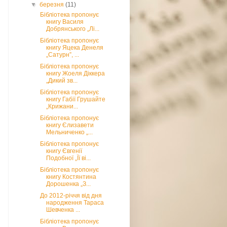
▼
березня
(11)
Бібліотека пропонує
книгу Василя
Добрянського „Лі...
Бібліотека пропонує
книгу Яцека Денеля
„Сатурн”, ...
Бібліотека пропонує
книгу Жоеля Діккера
„Дикий зв...
Бібліотека пропонує
книгу Габії Грушайте
„Крижани...
Бібліотека пропонує
книгу Єлизавети
Мельниченко „...
Бібліотека пропонує
книгу Євгенії
Подобної „Її ві...
Бібліотека пропонує
книгу Костянтина
Дорошенка „З...
До 2012-річчя від дня
народження Тараса
Шевченка ...
Бібліотека пропонує