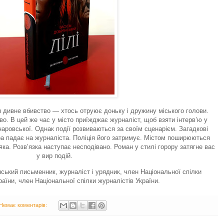
 дивне вбивство — хтось отруює доньку і дружину міського голови.
во. В цей же час у місто приїжджає журналіст, щоб взяти інтерв’ю у
наровської. Однак події розвиваються за своїм сценарієм. Загадкові
а падає на журналіста. Поліція його затримує. Містом поширюються
яка. Розв’язка наступає несподівано. Роман у стилі горору затягне вас
у вир подій.
ький письменник, журналіст і урядник, член Національної спілки
аїни, член Національної спілки журналістів України.
Немає коментарів: