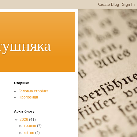
тушняка
Сторінки
Головна сторінка
Пропозиції
Архів блогу
▼
2026
(41)
►
травня
(7)
►
квітня
(4)