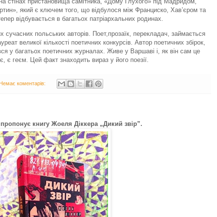
на стінах пристановища самітника, «Дому Глухого» під Мадридом,
тин», який є ключем того, що відбулося між Франциско, Хав’єром та
епер відбувається в багатьох патріархальних родинах.
х сучасних польських авторів. Поет,прозаїк, перекладач, займається
реат великої кількості поетичних конкурсів. Автор поетичних збірок,
вся у багатьох поетичних журналах. Живе у Варшаві і, як він сам це
є, є геєм. Цей факт знаходить вираз у його поезії.
Немає коментарів:
 пропонує книгу Жоеля Діккера „Дикий звір”.