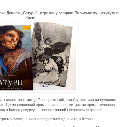
ека Денеля „Сатурн”, отриману завдяки Польському інституту в
Києві.
таті славетного митця Франциско Ґойї, яка ґрунтується на сучасних
ях. Це не класичний «роман виховання митця» чи «романтизована
ляд з іншого ракурсу — провокативний і безперечно цікавий.
 три монологи, в яких оповідається одна й та ж історія.