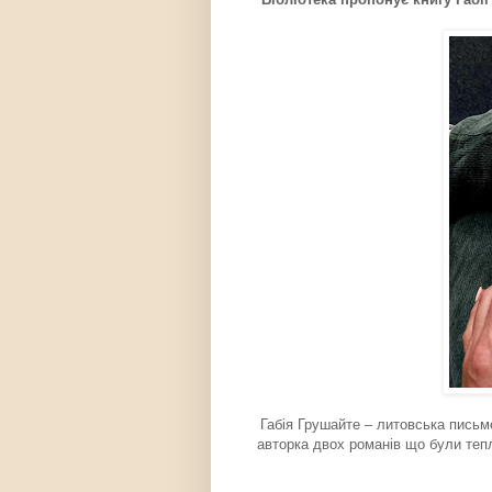
Габія Грушайте – литовська письме
авторка двох романів що були тепл