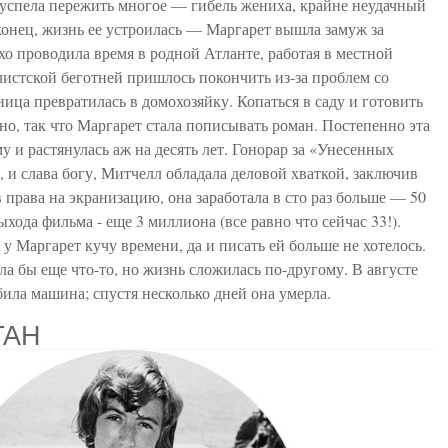
успела пережить многое — гибель жениха, крайне неудачный
конец, жизнь ее устроилась — Маргарет вышла замуж за
о проводила время в родной Атланте, работая в местной
алистской беготней пришлось покончить из-за проблем со
ница превратилась в домохозяйку. Копаться в саду и готовить
но, так что Маргарет стала пописывать роман. Постепенно эта
у и растянулась аж на десять лет. Гонорар за «Унесенных
, и слава богу, Митчелл обладала деловой хваткой, заключив
права на экранизацию, она заработала в сто раз больше — 50
выхода фильма - еще 3 миллиона (все равно что сейчас 33!).
у Маргарет кучу времени, да и писать ей больше не хотелось.
ила бы еще что-то, но жизнь сложилась по-другому. В августе
ила машина; спустя несколько дней она умерла.
ГАН