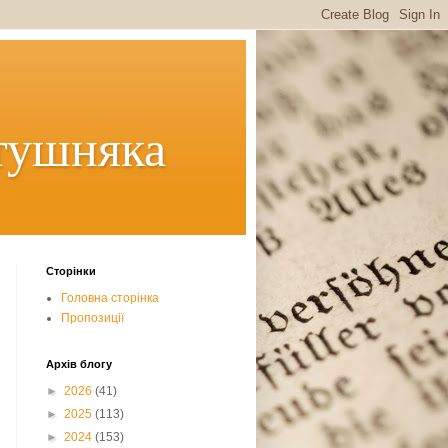
тушняка
Сторінки
Головна сторінка
Пропозиції
Архів блогу
►
2026
(41)
►
2025
(113)
►
2024
(153)