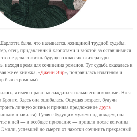
Шарлотта была, что называется, женщиной трудной судьбы.
тер, отец, придавленный хлопотами и заботой за оставшимися
 это не делало жизнь будущего классика литературы
ь, находя время для сочинения романов. Тут судьба оказалась к
ая же ее книжка, «
Джейн Эйр
», понравилась издателям и
ар был скромным).
билось, я имею право наслаждаться только его осколками. Но я
 Бронте. Здесь она ошибалась. Ощущая возраст, будучи
строить личную жизнь и приняла предложение
друга
лишком нравился). Гуляя с будущим мужем под дождем, она
астье к ней — и всебщее признание — пришли после кончины:
ер, Эмили, успевшей до смерти от чахотки сочинить прекрасный