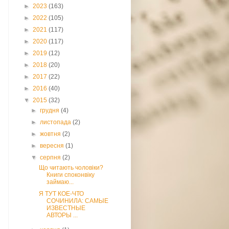
►
2023
(163)
►
2022
(105)
►
2021
(117)
►
2020
(117)
►
2019
(12)
►
2018
(20)
►
2017
(22)
►
2016
(40)
▼
2015
(32)
►
грудня
(4)
►
листопада
(2)
►
жовтня
(2)
►
вересня
(1)
▼
серпня
(2)
Що читають чоловіки?
Книги споконвіку
займаю...
Я ТУТ КОЕ-ЧТО
СОЧИНИЛА: CАМЫЕ
ИЗВЕСТНЫЕ
АВТОРЫ ...