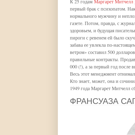
К 25 годам
Маргарет Митчелл
первый брак с психопатом. На
нормального мужчину и неплох
газете. Потом, правда, с журн
здоровьем, и будущая писатель
пироги с ревенем ей было скуч
забава ее увлекла по-настоящем
ветром» составил 500 долларов
правильные контракты. Продав 
000 (!), а за первый год после 
Весь этот менеджмент отнимал 
Кто знает, может, она и сочин
1949 года Маргарет Митчелл сб
ФРАНСУАЗА СА