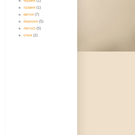
►
червня
(1)
►
травня
(1)
►
квітня
(7)
►
березня
(5)
►
лютого
(5)
►
січня
(2)