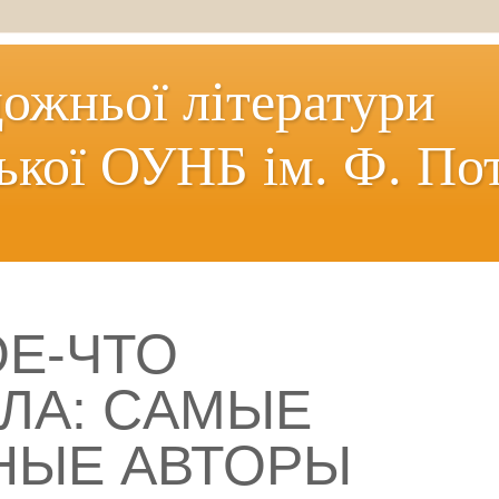
дожньої літератури
ької ОУНБ ім. Ф. По
ОЕ-ЧТО
ЛА: CАМЫЕ
НЫЕ АВТОРЫ