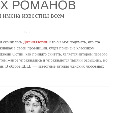
Х РОМАНОВ
и имена известны всем
10
0
ии скончалась
Джейн Остин
. Кто бы мог подумать, что эта
 жившая в своей провинции, будет признана классиком
жейн Остин, как принято считать, является автором первого
 этом жанре упражнялись и упражняются тысячи барышень, но
мен. В обзоре ELLE — известные авторы женских любовных