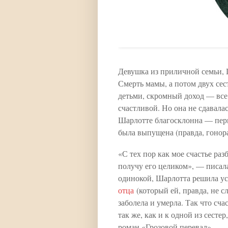
Девушка из приличной семьи, 
Смерть мамы, а потом двух сес
детьми, скромный доход — все
счастливой. Но она не сдавалас
Шарлотте благосклонна — перв
была выпущена (правда, гонор
«С тех пор как мое счастье раз
получу его целиком», — писала
одинокой, Шарлотта решила у
отца
(который ей, правда, не с
заболела и умерла. Так что сч
так же, как и к одной из сест
роман «Грозовой перевал».