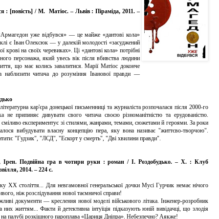
 : [повість] / М. Матіос. – Львів : Піраміда, 2011. –
Армагедон уже відбувся» — це майже «дантові кола»
еклі є Іван Олексюк — у далекій молодості «засуджений
 крові на своїх черевиках». Ці «дантові кола» потрібні
вного персонажа, який увесь вік після вбивства людини
ття, що має колись завалитися. Марії Матіос доконче
ка наблизити читача до розуміння Іванової правди —
удько
тературна кар'єра донецької письменниці та журналіста розпочалася після 2000-го
ка не припиняє дивувати свого читача своєю різноманітністю та ерудованістю.
сміливо експериментує зі стилями, жанрами, темами, сюжетами й героями. За роки
далося вибудувати власну концепцію пера, яку вона називає "життєво-творчою".
тати: "Гудзик", "ЛСД", "Ескорт у смерть", "Дві хвилини правди".
, Ірен. Подвійна гра в чотири руки : роман / І. Роздобудько. – Х. : Клуб
вілля, 2014. – 224 с.
 ХХ століття... Для невгамовної генеральської дочки Мусі Гурчик немає нічого
ивого, ніж розслідування нової таємничої справи!
жливі документи — креслення нової моделі військового літака. Інженер-розробник
а них життям... Факти й детективна інтуїція підказують юній вивідачці, що злодія
 на палубі розкішного пароплава «Цариця Дніпра». Небезпечно? Аякже!