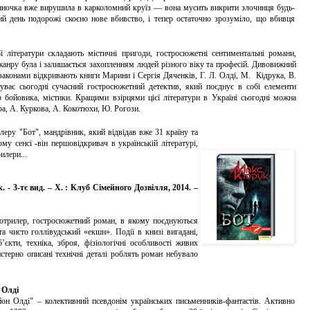
нночка вже вирушила в карколомний круїз — вона мусить викрити злочинця будь-
й день подорожі скоєно нове вбивство, і тепер остаточно зрозуміло, що вбивця
ітератури складають містичні пригоди, гостросюжетні сентиментальні романи,
 жанру була і залишається захопленням людей різного віку та професій. Дивовижний
 законами відкривають книги Марини і Сергія Дяченків, Г. Л. Олді, М. Кідрука, В.
уває сьогодні сучасний гостросюжетний детектив, який поєднує в собі елементи
 бойовика, містики. Кращими взірцями цієї літератури в Україні сьогодні можна
а, А. Куркова, А. Кокотюхи, Ю. Рогози.
ру "Бот", мандрівник, який відвідав вже 31 країну та
му сенсі -він першовідкривач в українській літературі,
илери...
. - 3-тє вид. – Х. : Клуб Сімейного Дозвілля, 2014. –
трилер, гостросюжетний роман, в якому поєднуються
та чисто голлівудський «екшн». Події в книзі вигадані,
єкти, техніка, зброя, фізіологічні особливості живих
йстерно описані технічні деталі роблять роман небувало
 Олді
н Олді" – колективний псевдонім українських письменників-фантастів. Активно