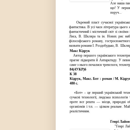
Але наша па
що! У перши
поруч...
Окремий пласт сучасної української л
фантастика. В усі часи література цього
фантастичний і містичний світ зі своїми
Лиса, В. Шкляра та ін. Нових рис наб
філософського роману, гостросюжетного
назвати романи І. Роздобудько, В. Шкляр
Макс Кідрук
Автор першого українського технотриле
прагне підкорити й Антарктиду. У певно
саме з нього почалися тревелоги, технотр
84(4УКР)6
К 38
Кідрук, Макс. Бот : роман / М. Кідрук
480 с.
«Бот» – це перший український техно
сучасні технології, людська психологія 
проте все решта — місця, природні об’
організмів і т.п. — цілком реальне. Ма
реалістичним.
Генрі Лайон
"Генрі Лайо