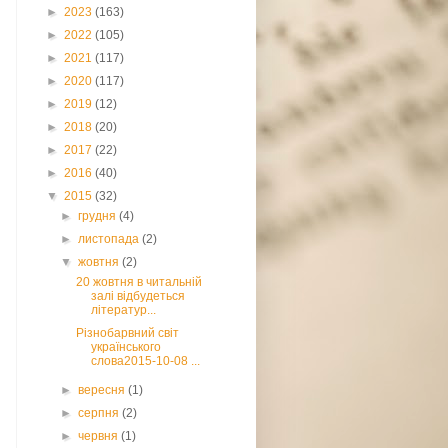
►
2023
(163)
►
2022
(105)
►
2021
(117)
►
2020
(117)
►
2019
(12)
►
2018
(20)
►
2017
(22)
►
2016
(40)
▼
2015
(32)
►
грудня
(4)
►
листопада
(2)
▼
жовтня
(2)
20 жовтня в читальній
залі відбудеться
літератур...
Різнобарвний світ
українського
слова2015-10-08 ...
►
вересня
(1)
►
серпня
(2)
►
червня
(1)