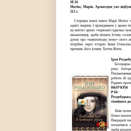
М 34
Матіос, Марія. Армагедон уже відбувся
112 с.
Сторінки нової книги Марії Матіос «
однієї людини. І провідником у цьому п
на життя» ціною «червоної гадючки чужої
письменниці, щоби пізнати Істину голо
думає про «вавилонську вежу» свого жи
потрібно через історію Івана Олексю
причини, його істини: Хотіти Жити.
Ірен Роздоб
Безхмарна лі
року. Автор
Письменниця 
роботи їй в
Радимо прочи
84(4УКР)6
Р 64
Роздобудько
сімейного доз
Київ початку
більш захопл
Викрадені ва
поплатився з
треба шукати