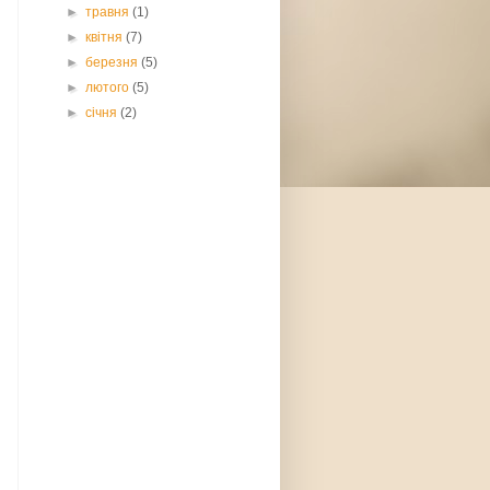
►
травня
(1)
►
квітня
(7)
►
березня
(5)
►
лютого
(5)
►
січня
(2)