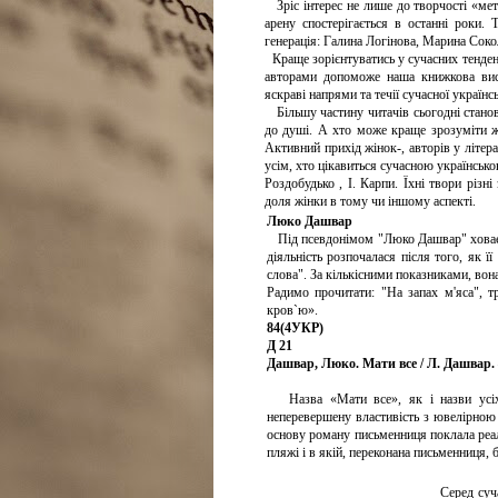
Зріс інтерес не лише до творчості «метр
арену спостерігається в останні роки.
генерація: Галина Логінова, Марина Соко
Краще зорієнтуватись у сучасних тенден
авторами допоможе наша книжкова ви
яскраві напрями та течії сучасної українс
Більшу частину читачів сьогодні стано
до душі. А хто може краще зрозуміти жі
Активний прихід жінок-, авторів у літе
усім, хто цікавиться сучасною українсько
Роздобудько , І. Карпи. Їхні твори різн
доля жінки в тому чи іншому аспекті.
Люко Дашвар
Під псевдонімом "Люко Дашвар" ховаєть
діяльність розпочалася після того, як 
слова". За кількісними показниками, вон
Радимо прочитати: "На запах м'яса", т
кров`ю».
84(4УКР)
Д 21
Дашвар, Люко. Мати все / Л. Дашвар. – 
Назва «Мати все», як і назви усіх 
неперевершену властивість з ювелірною 
основу роману письменниця поклала реал
пляжі і в якій, переконана письменниця, 
Серед сучас