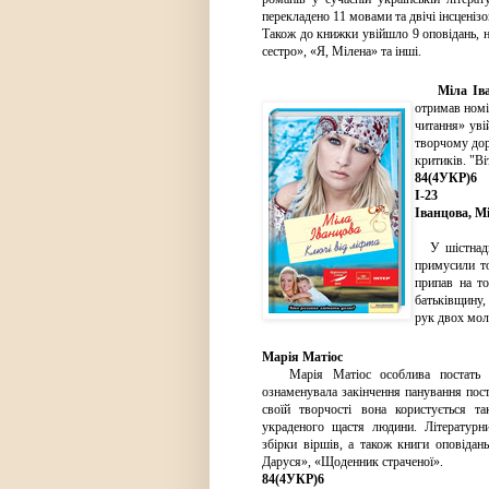
перекладено 11 мовами та двічі інсценізо
Також до книжки увійшло 9 оповідань, н
сестро», «Я, Мілена» та інші.
Міла Іва
отримав номі
читання» уві
творчому дор
критиків. "В
84(4УКР)6
І-23
Іванцова, Мі
У шістнадця
примусили то
припав на т
батьківщину,
рук двох мол
Марія Матіос
Марія Матіос особлива постать в ук
ознаменувала закінчення панування пос
своїй творчості вона користується 
украденого щастя людини. Літературни
збірки віршів, а також книги оповідан
Даруся», «Щоденник страченої».
84(4УКР)6