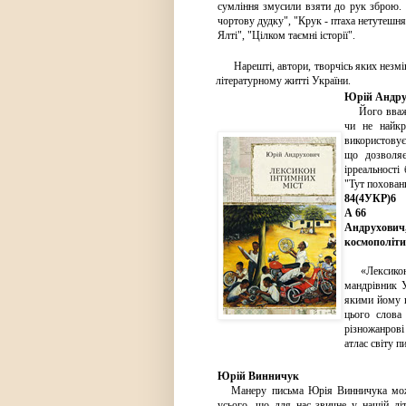
сумління змусили взяти до рук зброю. 
чортову дудку", "Крук - птаха нетутешня
Ялті", "Цілком таємні історії".
Нарешті, автори, творчісь яких незмінно
літературному житті України.
Юрій Андру
Його вважаю
чи не найкр
використовує 
що дозволяє
ірреальності
"Тут похован
84(4УКР)6
А 66
Андрухович
космополітик
«Лексикон і
мандрівник У
якими йому п
цього слова
різножанрові 
атлас світу п
Юрій Винничук
Манеру письма Юрія Винничука можна 
усього, що для нас звичне у нашій лі