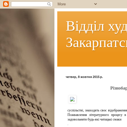
Відділ ху
Закарпатс
четвер, 8 жовтня 2015 р.
Різноба
суспільстві, знаходять своє відображення
Пожвавлення літературного процесу в
задовольнити будь-які читацькі смаки
.