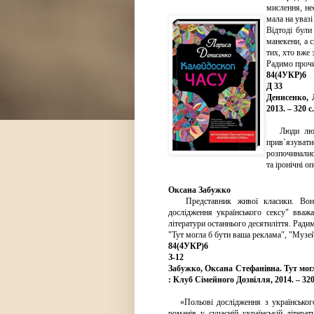
мислення, не
мала на уваз
Відтоді були
манекени, а с
тих, хто вже 
Радимо прочи
84(4УКР)6
Д 33
Денисенко, 
2013. – 320 с.
Люди любля
прив`язувати
розпочиналися
та іронічні о
Оксана Забужко
Представник живої класики. Вона 
дослідження українського сексу" вваж
літератури останнього десятиліття. Ради
"Тут могла б бути ваша реклама", "Музей 
84(4УКР)6
З-12
Забужко, Оксана Стефанівна. Тут могла
: Клуб Сімейного Дозвілля, 2014. – 320
«Польові дослідження з українського
романів у сучасній українській літера