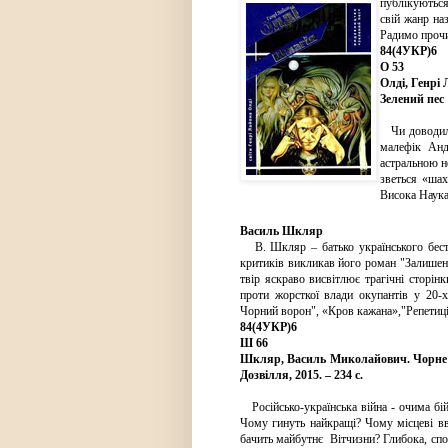
публікуються
свій жанр на
Радимо прочи
84(4УКР)6
О 53
Олді, Генрі 
Зелений пес 
Чи доводилос
малефік Анд
астральною н
зветься «ша
Висока Наука
Василь Шкляр
В. Шкляр – батько українського бестс
критиків викликав його роман "Залишен
твір яскраво висвітлює трагічні сторін
проти жорсткої влади окупантів у 20-
Чорний ворон", «Кров кажана»,"Репетиці
84(4УКР)6
Ш 66
Шкляр, Василь Миколайович. Чорне со
Дозвілля, 2015. – 234 с.
Російсько-українська війна - очима бі
Чому гинуть найкращі? Чому місцеві в
бачить майбутнє Вітчизни? Глибока, спов