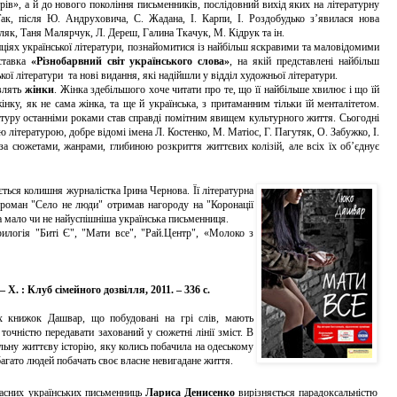
ів», а й до нового покоління письменників, послідовний вихід яких на літературну
 Так, після Ю. Андруховича, С. Жадана, І. Карпи, І. Роздобудько з’явилася нова
ляк, Таня Малярчук, Л. Дереш, Галина Ткачук, М. Кідрук та ін.
ціях української літератури, познайомитися із найбільш яскравими та маловідомими
ставка
«Різнобарвний світ українського слова»
, на якій представлені найбільш
ької літератури та нові видання, які надійшли у відділ художньої літератури.
влять
жінки
. Жінка здебільшого хоче читати про те, що її найбільше хвилює і що їй
нку, як не сама жінка, та ще й українська, з притаманним тільки їй менталітетом.
ратуру останніми роками став справді помітним явищем культурного життя. Сьогодні
ю літературою, добре відомі імена Л. Костенко, М. Матіос, Г. Пагутяк, О. Забужко, І.
і за сюжетами, жанрами, глибиною розкриття життєвих колізій, але всіх їх об’єднує
ся колишня журналістка Ірина Чернова. Її літературна
її роман "Село не люди" отримав нагороду на "Коронації
а мало чи не найуспішніша українська письменниця.
рилогія "Биті Є", "Мати все", "Рай.Центр", «Молоко з
Х. : Клуб сімейного дозвілля, 2011. – 336 с.
книжок Дашвар, що побудовані на грі слів, мають
точністю передавати захований у сюжетні лінії зміст. В
ьну життєву історію, яку колись побачила на одеському
багато людей побачать своє власне невигадане життя.
них українських письменниць
Лариса Денисенко
вирізняється парадоксальністю