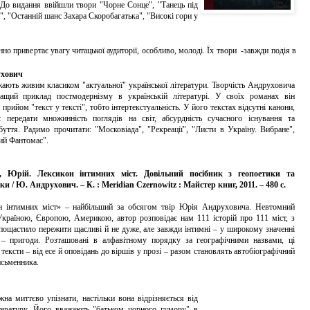
До видання ввійшли твори "Чорне Сонце", "Танець під
", "Останній шанс Захара Скоробагатька", "Високі гори у
 привертає увагу читацької аудиторії, особливо, молоді. Їх твори -завжди подія в
хович
ть живим класиком "актуальної" української літератури. Творчість Андруховича
ащий приклад постмодернізму в українській літературі. У своїх романах він
прийом "текст у тексті", тобто інтертекстуальність. У його текстах відсутні канони,
 передати множинність поглядів на світ, абсурдність сучасного існування та
 буття. Радимо прочитати: "Московіада", "Рекреації", "Листи в Україну. Вибране",
ий Фантомас".
, Юрій. Лексикон інтимних міст. Довільний посібник з геопоетики та
и / Ю. Андрухович. – К. : Meridian Czernowitz : Майстер книг, 2011. – 480 с.
нтимних міст» – найбільший за обсягом твір Юрія Андруховича. Невтомний
країною, Європою, Америкою, автор розповідає нам 111 історій про 111 міст, з
ощастило пережити щасливі й не дуже, але завжди інтимні – у широкому значенні
 – пригоди. Розташовані в алфавітному порядку за географічними назвами, ці
тексти – від есе й оповідань до віршів у прозі – разом становлять автобіографічний
исьменника.
миттєво упізнати, настільки вона відрізняється від
тературу. Його вважають "батьком чорного гумору" в