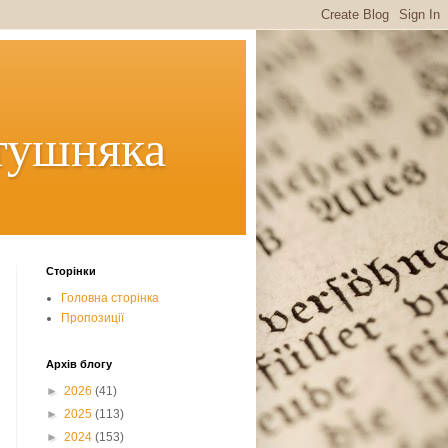
тушняка
Сторінки
Головна сторінка
Пропозиції
Архів блогу
►
2026
(41)
►
2025
(113)
►
2024
(153)