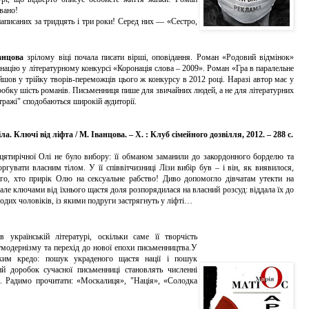
вано!
аписаних за тридцять і три роки! Серед них — «Сестро,
нцова
зрілому віці почала писати вірші, оповідання. Роман «Родовий відмінок»
націю у літературному конкурсі «Коронація слова – 2009». Роман «Гра в паралельне
йшов у трійку творів-переможців цього ж конкурсу в 2012 році. Наразі автор має у
обку шість романів. Письменниця пише для звичайних людей, а не для літературних
ітражі" сподобаються широкій аудиторії.
ла. Ключі від ліфта / М. Іванцова. – Х. : Клуб сімейного дозвілля, 2012. – 288 с.
тирічної Олі не було вибору: її обманом заманили до закордонного борделю та
ргувати власним тілом. У її співвітчизниці Лізи вибір був – і він, як виявилося,
ого, хто прирік Олю на сексуальне рабство! Диво допомогло дівчатам утекти на
 але ключами від їхнього щастя доля розпорядилася на власний розсуд: віддала їх до
одих чоловіків, із якими подруги застрягнуть у ліфті…
раїнській літературі, оскільки саме її творчість
тмодернізму та перехід до нової епохи письменництва.У
таким кредо: пошук украденого щастя нації і пошук
й доробок сучасної письменниці становлять численні
ь. Радимо прочитати: «Москалиця», "Нація», «Солодка