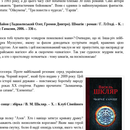
 з 1993 року, а до цього часу світ побачили близько 30 їхніх романів. Самі автори
зивають "фантастичним бойовиком". Вони є одними із найпопулярніших фантастів.
тати: "Ойкумена", "Три повести о чудесах", "Гарпія".
Лайон (Ладиженський Олег, Громов Дмитро). Шмагія : роман / Г. Л.Олді. – К. :
: Гамазин, 2006. – 336 с.
я тобі чувати про «синдром помилкової мани»? Очевидно, що ні. Інша річ лейб-
реа Мускулюс, якому за фахом доводиться зустрічати людей, вражених цією
едугою. Але навіть і цей високоповажний чаклун не міг припустити, що насправді це
храйською магією» або ж скорочено «шмагією». Так уже судилося: мудрим магія,
, а хто з простолюду поткнеться - тому шмагія, на посміховисько!
еллера. Проте найбільший резонанс серед українських
ець. Чорний ворон", який було видано у 2009 року. Цей
ки історії нашої держави – повстанську боротьбу народу
х роках XX сторіччя. Радимо прочитати: "Залишенець.
я сатани", "Елементал".
нце : збірка / В. М. Шкляр. – Х. : Клуб Сімейного
йця полку "Азов".
Хто і навіщо затягує криваву драму?
важають своїх визволителів ворогами? Яким наш герой
нена смутку, болю й надії оповідь хлопця, якого честь і