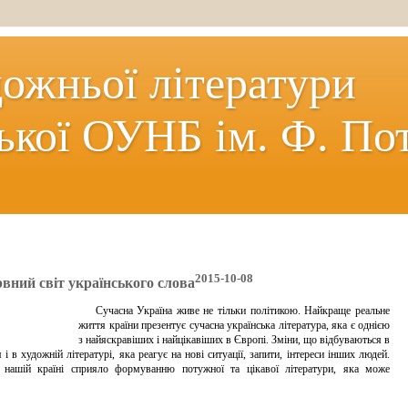
дожньої літератури
ької ОУНБ ім. Ф. По
2015-10-08
рвний світ українського слова
Сучасна Україна живе не тільки політикою. Найкраще реальне
життя країни презентує сучасна українська література, яка є однією
з найяскравіших і найцікавіших в Європі. Зміни, що відбуваються в
 і в художній літературі, яка реагує на нові ситуації, запити, інтереси інших людей.
 нашій країні сприяло формуванню потужної та цікавої літератури, яка може