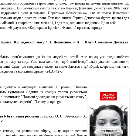
сподіваними образами та іронічним стилем, тож ніколи не можна знати напевне, що
і авторка… Із «Забавками з плоті та крові» Лариса Денисенко дебютувала 2002 року.
 надруковані вісім її романів. Персонажі Денисенко аж ніяк не пласкі й картонні
правжні люди з плоті та крові. Тож нові книги Лариси Денисенко будуть цікаві і для
знайомий із творчістю письменниці, і для тих, хто лише відкриває її для себе.
тати «Відлуння», «Корпорація ідіотів», «Кавовий присмак кориці».
Лариса. Калейдоскоп часу / Л. Денисенко. – Х. : Клуб Сімейного Дозвілля,
ть прив`язуватися до інших людей та речей. Але понад усе люди люблять
ся до часу та віку. Усім нам хочеться, щоб наші історії закінчувалися щасливо та
 інші. Саме про стосунки з часом та віком йдеться в цій збірці, котра містить легкі
повідання та комедійну драму «24:33:42».
здобула міжнародне визнання. Її роман "Польові
ають культовим і одним із кращих творів української
мо прочитати: "Польові дослідження українського сексу",
покинутих секретів", "Let my people go".
 б бути ваша реклама : збірка / О. С. Забужко. – Х.
 с.
 сексу», що розпочинає збірку, — це один з перших
турі, що відверто описує особисте життя жінки! Роман