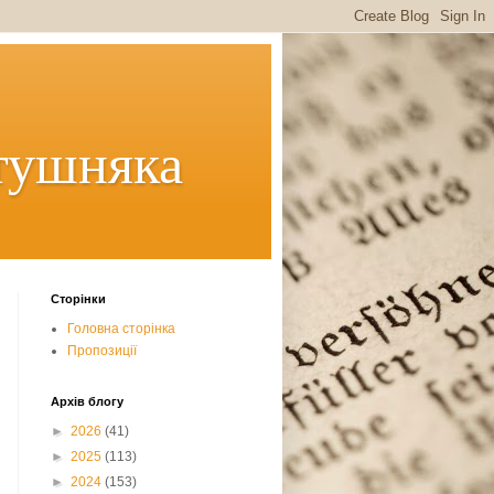
тушняка
Сторінки
Головна сторінка
Пропозиції
Архів блогу
►
2026
(41)
►
2025
(113)
►
2024
(153)