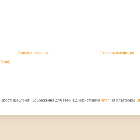
Головна сторінка
Старіша публікація
(Atom)
"Прості шаблони". Зображення для теми від користувача
sndr
. На платформі
B