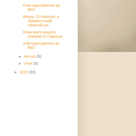
Нові надходження до
ВХЛ
Вчора, 15 березня, в
Закарпатській
обласній уні...
Нова книга нашого
земляка О. Гавроша
нові надходження до
ВХЛ
►
лютого
(5)
►
січня
(3)
►
2015
(32)