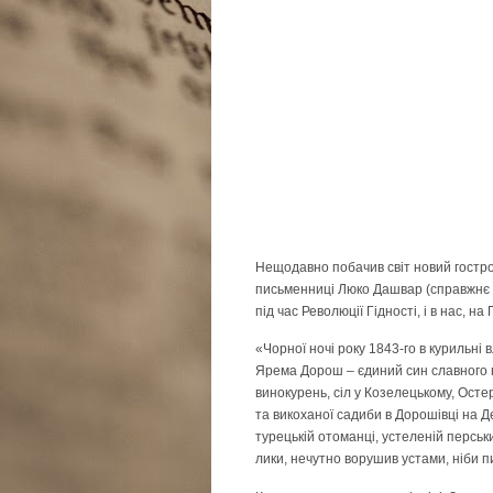
Нещодавно побачив світ новий гостр
письменниці Люко Дашвар (справжнє ім’
під час Революції Гідності, і в нас, на 
«Чорної ночі року 1843-го в курильні 
Ярема Дорош – єдиний син славного по
винокурень, сіл у Козелецькому, Осте
та викоханої садиби в Дорошівці на Де
турецькій отоманці, устеленій перськ
лики, нечутно ворушив устами, ніби 