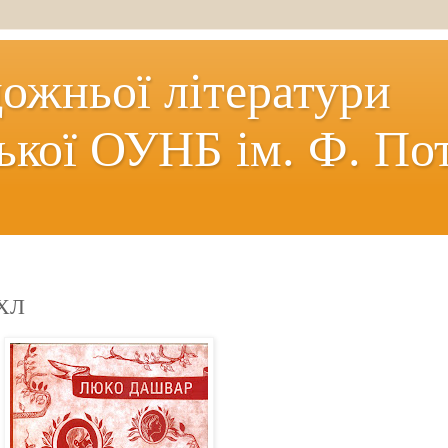
дожньої літератури
ької ОУНБ ім. Ф. По
ВХЛ