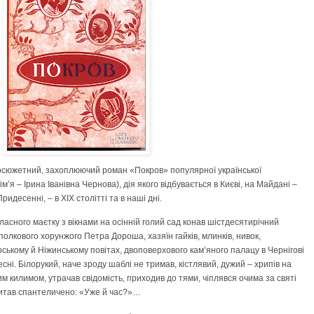
осюжетний, захоплюючий роман «Покров» популярної української
я – Ірина Іванівна Чернова), дія якого відбувається в Києві, на Майдані –
Придесенні, – в XIX столітті та в наші дні.
власного маєтку з вікнами на осінній голий сад конав шістдесятирічний
лкового хорунжого Петра Дороша, хазяїн гайків, млинків, нивок,
рському й Ніжинському повітах, двоповерхового кам’яного палацу в Чернігові
сні. Білорукий, наче зроду шаблі не тримав, кістлявий, дужий – хрипів на
им килимом, утрачав свідомість, приходив до тями, чіплявся очима за святі
питав спантеличено: «Уже й час?»…