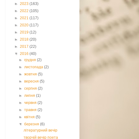
►
2023
(163)
►
2022
(105)
►
2021
(117)
►
2020
(117)
►
2019
(12)
►
2018
(20)
►
2017
(22)
▼
2016
(40)
►
грудня
(2)
►
листопада
(2)
►
жовтня
(5)
►
вересня
(5)
►
серпня
(2)
►
липня
(1)
►
червня
(2)
►
травня
(2)
►
квітня
(5)
▼
березня
(6)
літературний вечір
творчій вечір поета