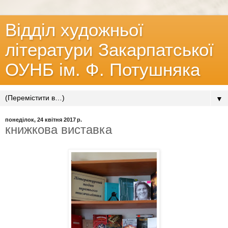
Відділ художньої
літератури Закарпатської
ОУНБ ім. Ф. Потушняка
▼
понеділок, 24 квітня 2017 р.
книжкова виставка