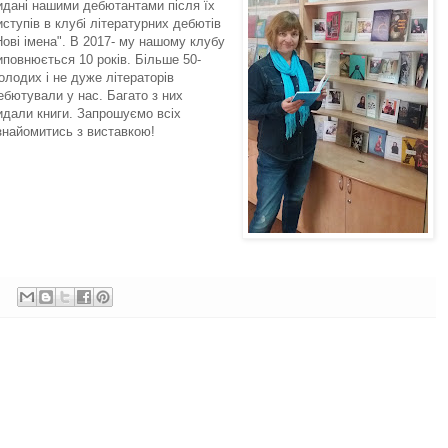
идані нашими дебютантами після їх
иступів в клубі літературних дебютів
Нові імена". В 2017- му нашому клубу
иповнюється 10 років. Більше 50-
олодих і не дуже літераторів
ебютували у нас. Багато з них
идали книги. Запрошуємо всіх
знайомитись з виставкою!