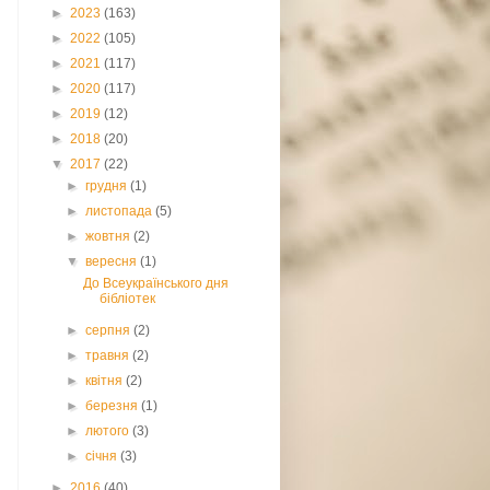
►
2023
(163)
►
2022
(105)
►
2021
(117)
►
2020
(117)
►
2019
(12)
►
2018
(20)
▼
2017
(22)
►
грудня
(1)
►
листопада
(5)
►
жовтня
(2)
▼
вересня
(1)
До Всеукраїнського дня
бібліотек
►
серпня
(2)
►
травня
(2)
►
квітня
(2)
►
березня
(1)
►
лютого
(3)
►
січня
(3)
►
2016
(40)