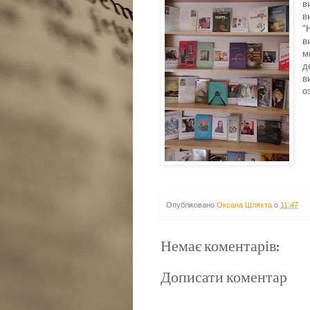
в
в
"
в
м
д
в
о
Опубліковано
Оксана Шляхта
о
11:47
Немає коментарів:
Дописати коментар