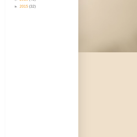
►
2015
(32)