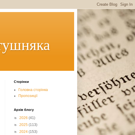
тушняка
Сторінки
Головна сторінка
Пропозиції
Архів блогу
►
2026
(41)
►
2025
(113)
►
2024
(153)