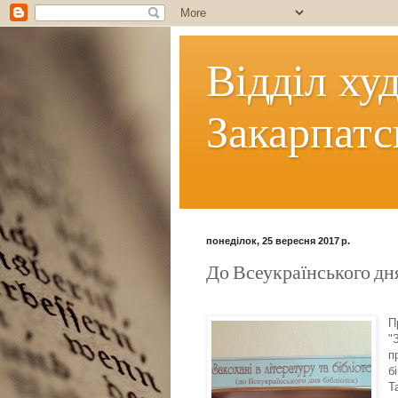
Відділ ху
Закарпатс
понеділок, 25 вересня 2017 р.
До Всеукраїнського дня
П
"
п
б
Т