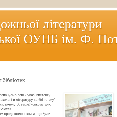
дожньої літератури
ької ОУНБ ім. Ф. По
 бібліотек
ропонуємо вашій увазі виставку
Закохані в літературу та бібліотеку"
рисвячену Всеукраїнському дню
ібліотек.
ам представлені книги, що були