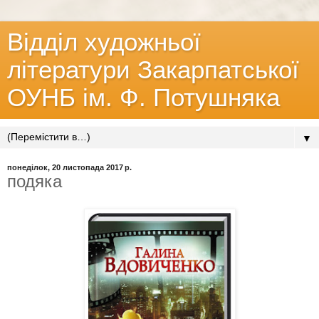
Відділ художньої
літератури Закарпатської
ОУНБ ім. Ф. Потушняка
▼
понеділок, 20 листопада 2017 р.
подяка