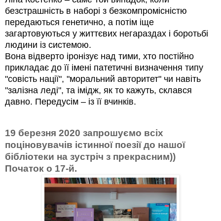
безстрашність в наборі з безкомпромісністю
передаються генетично, а потім іще
загартовуються у життєвих негараздах і боротьбі
людини із системою.
Вона відверто іронізує над тими, хто постійно
прикладає до її імені патетичні визначення типу
"совість нації", "моральний авторитет" чи навіть
"залізна леді", та імідж, як то кажуть, склався
давно. Передусім – із її вчинків.
19 березня 2020 запрошуємо всіх
поціновувачів істинної поезії до нашої
бібліотеки на зустріч з прекрасним))
Початок о 17-й.