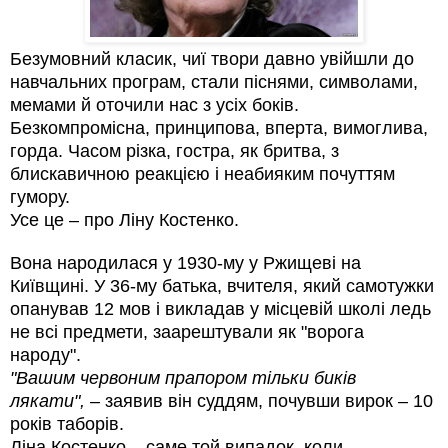
Безумовний класик, чиї твори давно увійшли до
навчальних програм, стали піснями, символами,
мемами й оточили нас з усіх боків.
Безкомпромісна, принципова, вперта, вимоглива,
горда. Часом різка, гостра, як бритва, з
блискавичною реакцією і неабияким почуттям
гумору.
Усе це – про Ліну Костенко.
Вона народилася у 1930-му у Ржищеві на
Київщині. У 36-му батька, вчителя, який самотужки
опанував 12 мов і викладав у місцевій школі ледь
не всі предмети, заарештували як "ворога
народу".
"Вашим червоним прапором тільки биків
лякати",
– заявив він суддям, почувши вирок – 10
років таборів.
Ліна Костенко – саме той випадок, коли