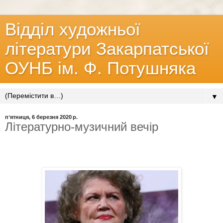
Відділ художньої
літератури Закарпатської
ОУНБ ім. Ф. Потушняка
▼
пʼятниця, 6 березня 2020 р.
Літературно-музичний вечір