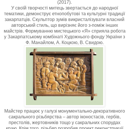
(2017).
У своїй творчості митець звертається до народної
тематики, демонструє етнопобутові та культурні традиції
закарпатців. Скульптор зумів викристалізувати власний
авторський стиль, що вирізняє його з-поміж інших
майстрів. Формуванню мистецького «Я» сприяла робота
у Закарпатському комбінаті Художнього фонду України з
Ф. Манайлом, А. Коцкою, В. Свидою.
Майстер працює у галузі монументально-декоративного
сакрального різьбярства – автор іконостасів, гербів,
престолів, жертовників тощо у сакральних спорудах
краю. Крім того, різьбяр розробив проект реконструкції