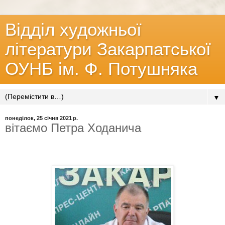
Відділ художньої
літератури Закарпатської
ОУНБ ім. Ф. Потушняка
▼
понеділок, 25 січня 2021 р.
вітаємо Петра Ходанича