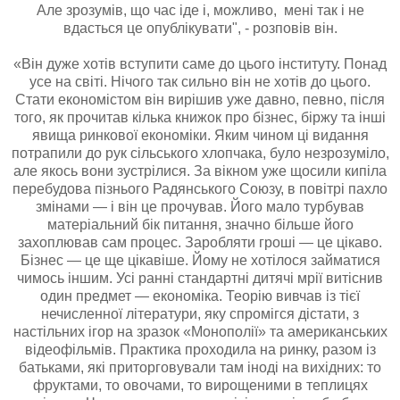
Але зрозумів, що час іде і, можливо, мені так і не
вдасться це опублікувати", - розповів він.
«Він дуже хотів вступити саме до цього інституту. Понад
усе на світі. Нічого так сильно він не хотів до цього.
Стати економістом він вирішив уже давно, певно, після
того, як прочитав кілька книжок про бізнес, біржу та інші
явища ринкової економіки. Яким чином ці видання
потрапили до рук сільського хлопчака, було незрозуміло,
але якось вони зустрілися. За вікном уже щосили кипіла
перебудова пізнього Радянського Союзу, в повітрі пахло
змінами — і він це прочував. Його мало турбував
матеріальний бік питання, значно більше його
захоплював сам процес. Заробляти гроші — це цікаво.
Бізнес — це ще цікавіше. Йому не хотілося займатися
чимось іншим. Усі ранні стандартні дитячі мрії витіснив
один предмет — економіка. Теорію вивчав із тієї
нечисленної літератури, яку спромігся дістати, з
настільних ігор на зразок «Монополії» та американських
відеофільмів. Практика проходила на ринку, разом із
батьками, які приторговували там іноді на вихідних: то
фруктами, то овочами, то вирощеними в теплицях