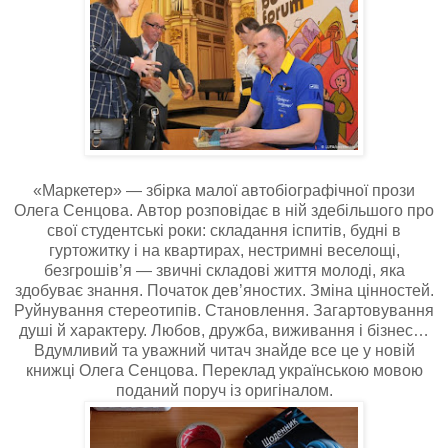
«Маркетер» — збірка малої автобіографічної прози
Олега Сенцова. Автор розповідає в ній здебільшого про
свої студентські роки: складання іспитів, будні в
гуртожитку і на квартирах, нестримні веселощі,
безгрошів’я — звичні складові життя молоді, яка
здобуває знання. Початок дев’яностих. Зміна цінностей.
Руйнування стереотипів. Становлення. Загартовування
душі й характеру. Любов, дружба, виживання і бізнес…
Вдумливий та уважний читач знайде все це у новій
книжці Олега Сенцова. Переклад українською мовою
поданий поруч із оригіналом.