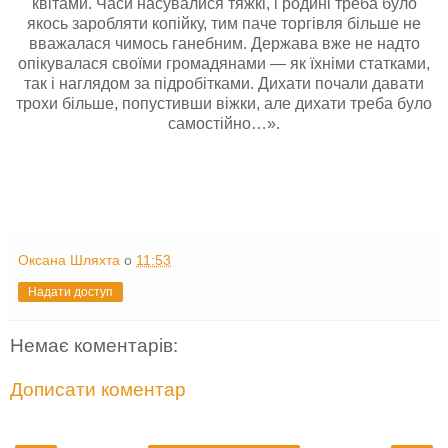
квітами. Часи насувалися тяжкі, і родині треба було
якось заробляти копійку, тим паче торгівля більше не
вважалася чимось ганебним. Держава вже не надто
опікувалася своїми громадянами — як їхніми статками,
так і наглядом за підробітками. Дихати почали давати
трохи більше, попустивши віжки, але дихати треба було
самостійно…».
Оксана Шляхта
о
11:53
Надати доступ
Немає коментарів:
Дописати коментар