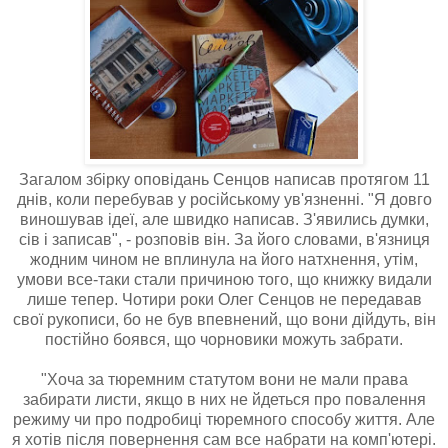
Загалом збірку оповідань Сенцов написав протягом 11
днів, коли перебував у російському ув'язненні. "Я довго
виношував ідеї, але швидко написав. З'явились думки,
сів і записав", - розповів він. За його словами, в'язниця
жодним чином не вплинула на його натхнення, утім,
умови все-таки стали причиною того, що книжку видали
лише тепер. Чотири роки Олег Сенцов не передавав
свої рукописи, бо не був впевнений, що вони дійдуть, він
постійно боявся, що чорновики можуть забрати.
"Хоча за тюремним статутом вони не мали права
забирати листи, якщо в них не йдеться про повалення
режиму чи про подробиці тюремного способу життя. Але
я хотів після повернення сам все набрати на комп'ютері.