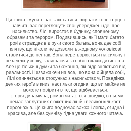
Ця книга змусить вас закохатися, вирвати своє серце і
навчить вас переглянути свої упереджені ідеї про
насильство. Лілі виростає в будинку, сповненому
образами та терором. Подивившись, як її мати багато
років страждає від руки свого батька, вона дає собі
клятву, що ніколи не дозволить жодному чоловікові
ставитися до неї так. Вона перетворюється на сильну і
незалежну жінку, залишаючи за собою жахи дитинства.
Але це тільки її думки та бажання, які відрізняються від
реальності. Незважаючи на все, що вона обіцяла собі,
Лілі опиняється в стосунках з насильством. Поведінка
деяких героїв в книзі настільки огидна, що ви майже не
можете повірити в те, що відбувається.
Історія динамічна, роман читається швидко, в ньому
немає заплутаних сюжетних ліній і великої кількості
персонажів. Ця книга водночас важка і легка, огидна і
красива, але без сумніву гідна уваги кожного читача.