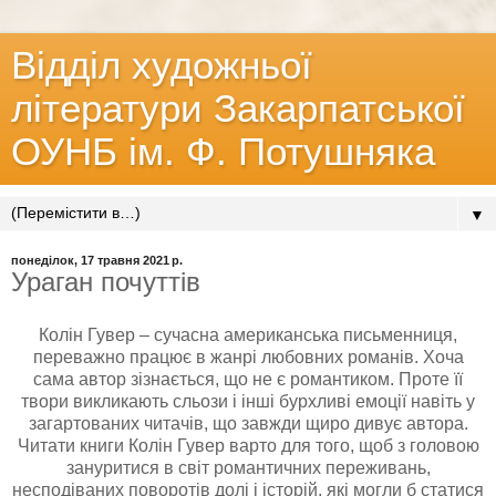
Відділ художньої
літератури Закарпатської
ОУНБ ім. Ф. Потушняка
▼
понеділок, 17 травня 2021 р.
Ураган почуттів
Колін Гувер – сучасна американська письменниця,
переважно працює в жанрі любовних романів. Хоча
сама автор зізнається, що не є романтиком. Проте її
твори викликають сльози і інші бурхливі емоції навіть у
загартованих читачів, що завжди щиро дивує автора.
Читати книги Колін Гувер варто для того, щоб з головою
зануритися в світ романтичних переживань,
несподіваних поворотів долі і історій, які могли б статися