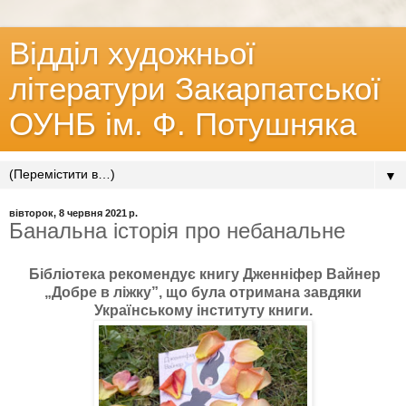
Відділ художньої
літератури Закарпатської
ОУНБ ім. Ф. Потушняка
▼
вівторок, 8 червня 2021 р.
Банальна історія про небанальне
Бібліотека рекомендує книгу Дженніфер Вайнер
„Добре в ліжку”, що була отримана завдяки
Українському інституту книги.