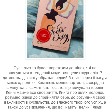
Суспільство буває жорстоким до жінок, які не
вписуються в тенденції моди глянцевих журналів. З
дитинства дівчинку ображав рідний батько через її вагу, а
також однолітки. Комплекс меншовартості, своєрідна
замкнутість і самотність - ось те, що відчувала героїня
Кенні майже все своє життя. Книга про шлях молодої,
розумної жінки до сприйняття себе, до розуміння своєї
важливості в суспільстві, до власного творчого успіху, а
також до усвідомлення, що всі, навіть "великі" люди