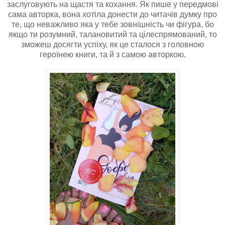
заслуговують на щастя та кохання. Як пише у передмові
сама авторка, вона хотіла донести до читачів думку про
те, що неважливо яка у тебе зовнішність чи фігура, бо
якщо ти розумний, талановитий та цілеспрямований, то
зможеш досягти успіху, як це сталося з головною
героїнею книги, та й з самою авторкою.