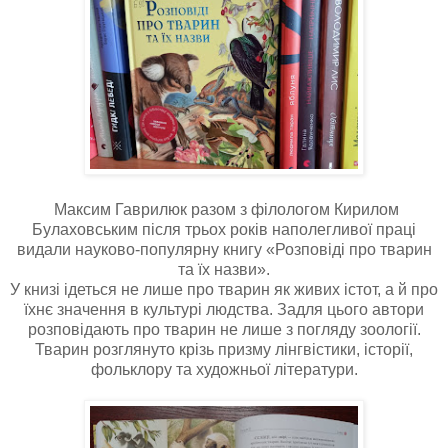
Максим Гаврилюк разом з філологом Кирилом
Булаховським після трьох років наполегливої праці
видали науково-популярну книгу «Розповіді про тварин
та їх назви».
У книзі ідеться не лише про тварин як живих істот, а й про
їхнє значення в культурі людства. Задля цього автори
розповідають про тварин не лише з погляду зоології.
Тварин розглянуто крізь призму лінгвістики, історії,
фольклору та художньої літератури.