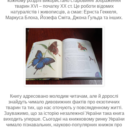
кожному розділі використано старовинні зображення
тварин XVI – початку XX ст. Це роботи відомих
натуралістів і живописців, а смае: Ернста Геккеля,
Маркуса Блоха, Йозефа Сміта, Джона Ґульда та інших.
Книгу адресовано молодим читачам, але й дорослі
знайдуть чимало дивовижних фактів про екзотичних
тварин та тих, що нас оточують у повсякденному житті.
Зауважимо, що за історію незалежної України така книга
виходить уперше. Сьогодні на книжковому ринку України
чимало пізнавальних, науково-популярних книжок про