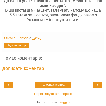
До вашої уваги книжкова виставка „Бібліотека : час
змін, час дій”.
В цій виставці ми акцентували увагу на тому, що наша
бібліотека змінюється, оновлюючи фонди разом з
Українським інститутом книги.
Оксана Шляхта
о
13:57
Надати доступ
Немає коментарів:
Дописати коментар
‹
›
Головна сторінка
Переглянути веб-версію
На платформі
Blogger
.