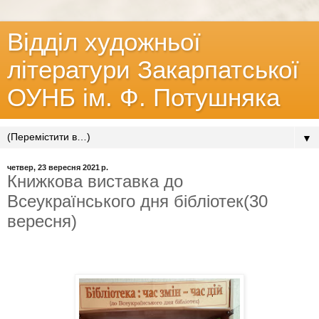
Відділ художньої
літератури Закарпатської
ОУНБ ім. Ф. Потушняка
▼
четвер, 23 вересня 2021 р.
Книжкова виставка до
Всеукраїнського дня бібліотек(30
вересня)