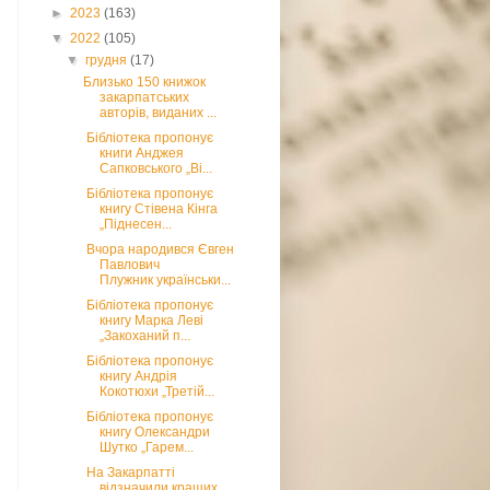
►
2023
(163)
▼
2022
(105)
▼
грудня
(17)
Близько 150 книжок
закарпатських
авторів, виданих ...
Бібліотека пропонує
книги Анджея
Сапковського „Ві...
Бібліотека пропонує
книгу Стівена Кінга
„Піднесен...
Вчора народився Євген
Павлович
Плужник українськи...
Бібліотека пропонує
книгу Марка Леві
„Закоханий п...
Бібліотека пропонує
книгу Андрія
Кокотюхи „Третій...
Бібліотека пропонує
книгу Олександри
Шутко „Гарем...
На Закарпатті
відзначили кращих