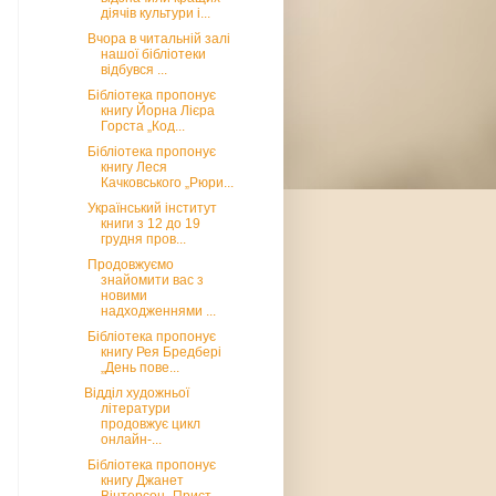
діячів культури і...
Вчора в читальній залі
нашої бібліотеки
відбувся ...
Бібліотека пропонує
книгу Йорна Лієра
Горста „Код...
Бібліотека пропонує
книгу Леся
Качковського „Рюри...
Український інститут
книги з 12 до 19
грудня пров...
Продовжуємо
знайомити вас з
новими
надходженнями ...
Бібліотека пропонує
книгу Рея Бредбері
„День пове...
Відділ художньої
літератури
продовжує цикл
онлайн-...
Бібліотека пропонує
книгу Джанет