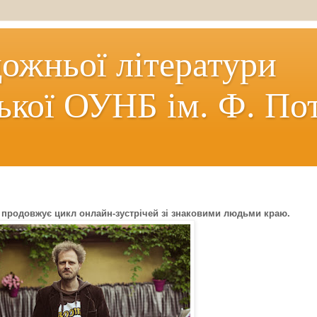
дожньої літератури
ької ОУНБ ім. Ф. По
 продовжує цикл онлайн-зустрічей зі знаковими людьми краю.