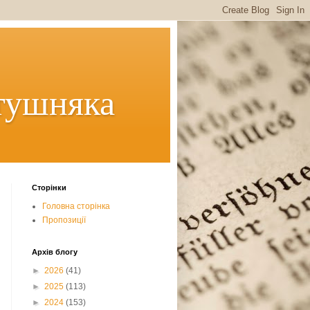
тушняка
Сторінки
Головна сторінка
Пропозиції
Архів блогу
►
2026
(41)
►
2025
(113)
►
2024
(153)