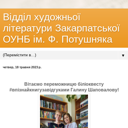
Відділ художньої
літератури Закарпатської
ОУНБ ім. Ф. Потушняка
▼
четвер, 18 травня 2023 р.
Вітаємо переможницю біліоквесту
#впізнайкнигузавідгуками Галину Шаповалову!