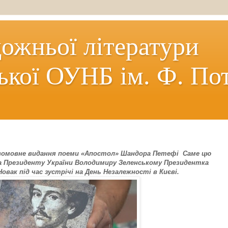
дожньої літератури
ької ОУНБ ім. Ф. По
вомовне видання поеми «Апостол» Шандора Петефі Саме цю
а Президенту України Володимиру Зеленському Президентка
вак під час зустрічі на День Незалежності в Києві.