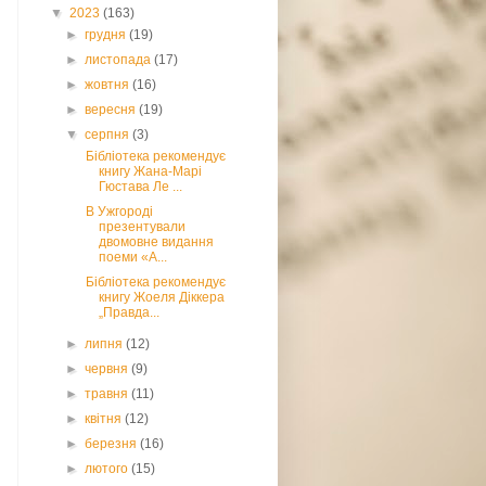
▼
2023
(163)
►
грудня
(19)
►
листопада
(17)
►
жовтня
(16)
►
вересня
(19)
▼
серпня
(3)
Бібліотека рекомендує
книгу Жана-Марі
Гюстава Ле ...
В Ужгороді
презентували
двомовне видання
поеми «А...
Бібліотека рекомендує
книгу Жоеля Діккера
„Правда...
►
липня
(12)
►
червня
(9)
►
травня
(11)
►
квітня
(12)
►
березня
(16)
►
лютого
(15)