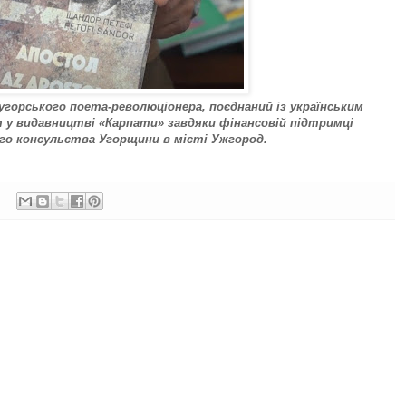
горського поета-революціонера, поєднаний із українським
т у видавництві «Карпати» завдяки фінансовій підтримці
го консульства Угорщини в місті Ужгород.