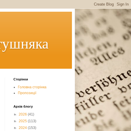
тушняка
Сторінки
Головна сторінка
Пропозиції
Архів блогу
►
2026
(41)
►
2025
(113)
►
2024
(153)