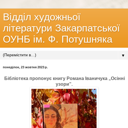
Відділ художньої
літератури Закарпатської
ОУНБ ім. Ф. Потушняка
▼
понеділок, 23 жовтня 2023 р.
Бібліотека пропонує книгу Романа Іваничука „Осінні
узори”.