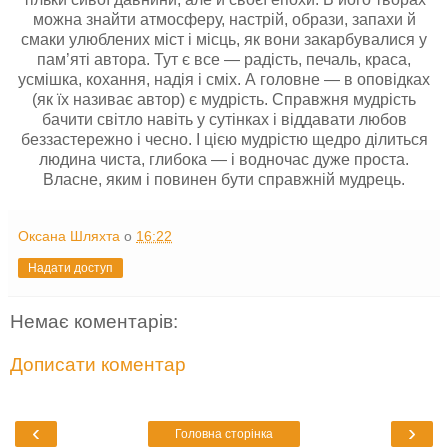
можна знайти атмосферу, настрій, образи, запахи й
смаки улюблених міст і місць, як вони закарбувалися у
пам’яті автора. Тут є все — радість, печаль, краса,
усмішка, кохання, надія і сміх. А головне — в оповідках
(як їх називає автор) є мудрість. Справжня мудрість
бачити світло навіть у сутінках і віддавати любов
беззастережно і чесно. І цією мудрістю щедро ділиться
людина чиста, глибока — і водночас дуже проста.
Власне, яким і повинен бути справжній мудрець.
Оксана Шляхта
о
16:22
Надати доступ
Немає коментарів:
Дописати коментар
‹
›
Головна сторінка