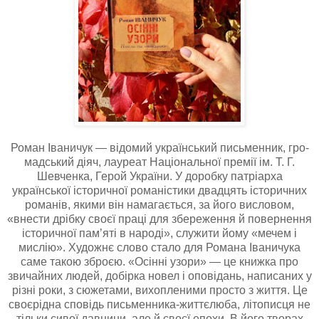
Роман Іваничук — відомий український письменник, гро­
мадський діяч, лауреат Національної премії ім. Т. Г.
Шевченка, Герой України. У доробку патріарха
української історичної романістики двадцять історичних
рома­нів, якими він намагається, за його висловом,
«внести дрібку своєї праці для збереження й повернення
історичної пам’яті в народі», служити йому «мечем і
мислію». Художнє слово стало для Романа Іваничука
саме такою зброєю. «Осінні узори» — це книжка про
звичайних людей, добірка новел і оповідань, написаних у
різні роки, з сюжетами, вихопленими просто з життя. Це
своєрідна сповідь письменника-життєлюба, літописця не
тільки сивої давнини, але й своєї епохи. В його творах