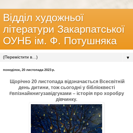
Відділ художньої
літератури Закарпатської
ОУНБ ім. Ф. Потушняка
▼
понеділок, 20 листопада 2023 р.
Щорічно 20 листопада відзначається Всесвітній
день дитини, тож сьогодні у бібліоквесті
#впізнайкнигузавідгуками – історія про хоробру
дівчинку.