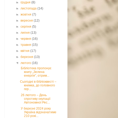
►
грудня
(8)
►
листопада
(14)
►
жовтня
(7)
►
вересня
(12)
►
серпня
(5)
►
липня
(13)
►
червня
(16)
►
травня
(15)
►
квітня
(17)
►
березня
(13)
▼
лютого
(16)
Бібліотека пропонує
книгу „Зелена
енергія”, отрим...
Сьогодні в бібліоквесті –
книжка, до головного
гер...
26 лютого – День
спротиву окупації
Автономної Рес...
У березні 2024 року
Україна відзначатиме
210 рокі...