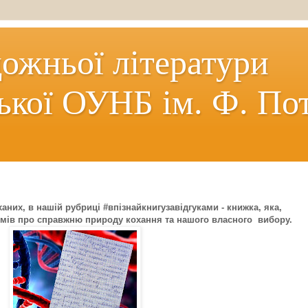
дожньої літератури
ької ОУНБ ім. Ф. По
ханих, в нашій рубриці #впізнайкнигузавідгуками - книжка, яка,
умів про справжню природу кохання та нашого власного вибору.