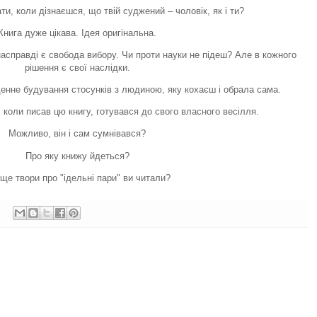
и, коли дізнаєшся, що твій суджений – чоловік, як і ти?
Книга дуже цікава. Ідея оригінальна.
асправді є свобода вибору. Чи проти науки не підеш? Але в кожного
рішення є свої наслідки.
денне будування стосунків з людиною, яку кохаєш і обрала сама.
коли писав цю книгу, готувався до свого власного весілля.
Можливо, він і сам сумнівався?
Про яку книжу йдеться?
 ще твори про "ідельні пари" ви читали?