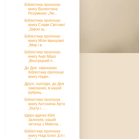
Бібліотека пропонує
книгу Валентина
Розуменко „Лю...
Бібліотека пропонує
книгу Слави Світової
„Зараз щ...
Бібліотека пропонує
книгу Міли Іванцової
„Мир і в...
Бібліотека пропонує
книгу Анрі Мішо
„Внутрішній п...
До Дня закоханих
бібліотека пропонує
книгу Надін...
Друзі, сьогодні, до Дня
закоханих, в нашій
рубриц...
Бібліотека пропонує
книгу Антонена Арто
„Театр і ...
Щиро вдячні Юлії
Залізняк, нашій
читачці з Микола...
Бібліотека пропонує
книгу Наді Білої „Ел і