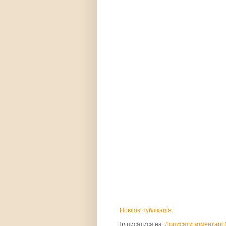
Новіша публікація
Підписатися на:
Дописати коментарі 