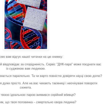
мо вам відгук нашої читачки на цю книжку:
ий вівдповідає за спорідненість. Сервіс "ДНК-пара" може поєднати вас
із судженою вам людиною.
дбувається паралельно. Та чи варто повністю довіряти науці свою долю?
 дуже просто. Але на вас чекають таємниці і неочікувані повороти
сюжета.
 твоєю ідеальною парою виявився серійний вбивця?
тим, що твоя половинка – смертельно хвора людина?