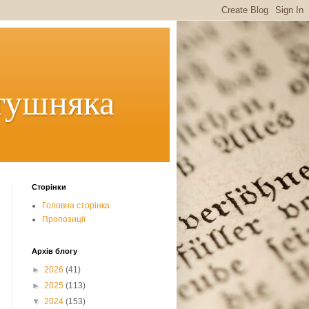
тушняка
Сторінки
Головна сторінка
Пропозиції
Архів блогу
►
2026
(41)
►
2025
(113)
▼
2024
(153)