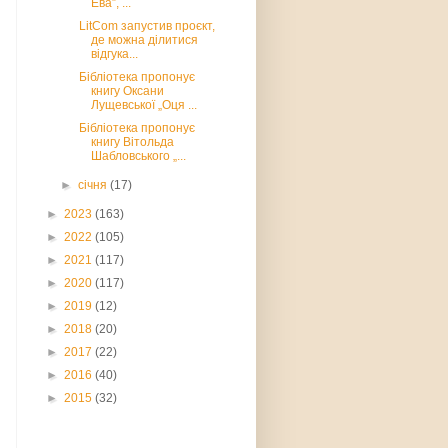
Ева”, ...
LitCom запустив проєкт,
де можна ділитися
відгука...
Бібліотека пропонує
книгу Оксани
Лущевської „Оця ...
Бібліотека пропонує
книгу Вітольда
Шабловського „...
►
січня
(17)
►
2023
(163)
►
2022
(105)
►
2021
(117)
►
2020
(117)
►
2019
(12)
►
2018
(20)
►
2017
(22)
►
2016
(40)
►
2015
(32)