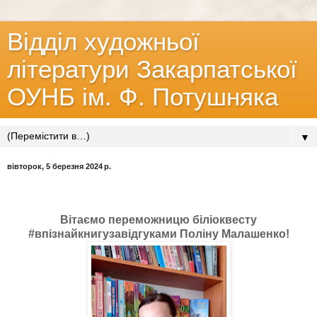
Відділ художньої
літератури Закарпатської
ОУНБ ім. Ф. Потушняка
▼
вівторок, 5 березня 2024 р.
Вітаємо переможницю біліоквесту
#впізнайкнигузавідгуками Поліну Малашенко!