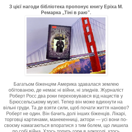
З цієї нагоди бібліотека пропонує книгу Еріха М.
Ремарка „Тіні в раю”.
Багатьом біженцям Америка здавалася землею
обітованою, де немає ні війни, ні злиднів. Журналіст
Роберт Росс два роки переховувався від нацистів у
Брюссельському музеї. Тепер він може вдихнути на
вільні груди. Та де взяти сили, щоб почати життя наново?
Роберт не один. Він бачить долі інших біженців. Лікарі,
торговці картинами, манекенниці, актори — усі вони по-
своєму намагаються впоратися з тим болем, що лишила
по собі війна. Хтось топить горе в алкоголі, хтось