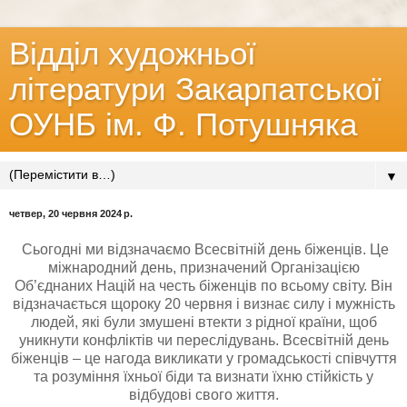
Відділ художньої
літератури Закарпатської
ОУНБ ім. Ф. Потушняка
▼
четвер, 20 червня 2024 р.
Сьогодні ми відзначаємо Всесвітній день біженців. Це
міжнародний день, призначений Організацією
Об’єднаних Націй на честь біженців по всьому світу. Він
відзначається щороку 20 червня і визнає силу і мужність
людей, які були змушені втекти з рідної країни, щоб
уникнути конфліктів чи переслідувань. Всесвітній день
біженців – це нагода викликати у громадськості співчуття
та розуміння їхньої біди та визнати їхню стійкість у
відбудові свого життя.