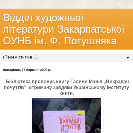
Відділ художньої
літератури Закарпатської
ОУНБ ім. Ф. Потушняка
▼
понеділок, 17 березня 2025 р.
Бібліотека пропонує книгу Галини Манів „Викрадач
почуттів”, отриману завдяки Українському інституту
книги.