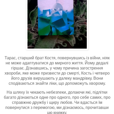
Тарас, старший брат Костя, повернувшись із війни, ніяк
не може адаптуватися до мирного життя. Йому дедалі
гіршає. Дізнавшись, у чому причина загострення
хвороби, яке може призвести до смерті, Кость і четверо
його друзів вирушають у далеку мандрівку. Вони
сподіваються знайти ліки, що допоможуть хворому.
На шляху їх чекають небезпеки, долаючи які, підлітки
багато дізнаються одне про одного, про себе самих, про
справжню дружбу і щиру любов. Чи вдасться їм
повернутися з перемогою, ми дізнаємось, прочитавши
цю книжку.