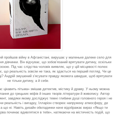
ий пройшов війну в Афганістані, вирушає у маленьке далеке село для
я дівчинки. Він відчуває, що зобов’язаний врятувати дитину, оскільки
грозою. Під час слідства чоловік виявляє, що у цій місцевості полює
іє, що реальність зовсім не така, як здається на перший погляд. Чи це
сці? Андрій змушений з’ясувати правду якомога швидше, щоб врятувати
не тільки дитину, а й себе.
ас цікавить пітьма» змішав детектив, містику й драму. У ньому можна
илання до грецьких міфів й інших творів літератури й живопису. Автор
ент, завдяки якому досліджує темні глибини душі головного героя і не
чи реальність і вигадку, Ілларіон створює напружену атмосферу, де
 а що ні. Навіть дизайн обкладинки наче відображає вираз «Якщо ти
ірва починає вдивлятися в тебе», натякаючи на містичність подій, що