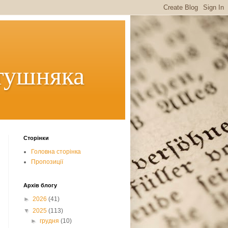
тушняка
Сторінки
Головна сторінка
Пропозиції
Архів блогу
►
2026
(41)
▼
2025
(113)
►
грудня
(10)