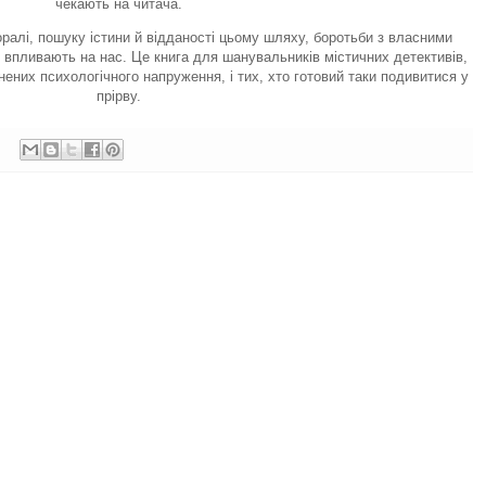
чекають на читача.
алі, пошуку істини й відданості цьому шляху, боротьби з власними
 впливають на нас. Це книга для шанувальників містичних детективів,
нених психологічного напруження, і тих, хто готовий таки подивитися у
прірву.