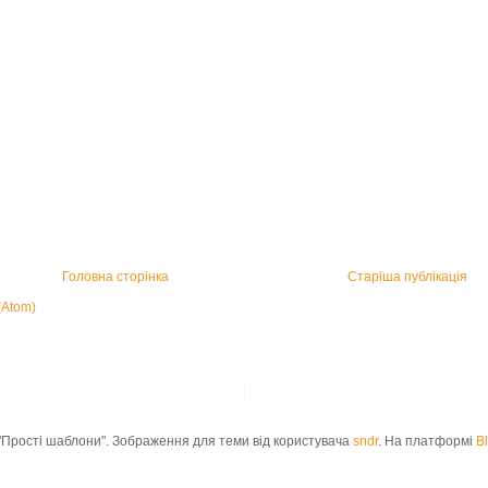
Головна сторінка
Старіша публікація
(Atom)
"Прості шаблони". Зображення для теми від користувача
sndr
. На платформі
B