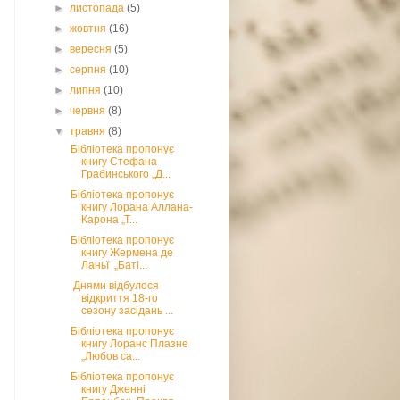
►
листопада
(5)
►
жовтня
(16)
►
вересня
(5)
►
серпня
(10)
►
липня
(10)
►
червня
(8)
▼
травня
(8)
Бібліотека пропонує
книгу Стефана
Грабинського „Д...
Бібліотека пропонує
книгу Лорана Аллана-
Карона „Т...
Бібліотека пропонує
книгу Жермена де
Ланьї „Баті...
Днями відбулося
відкриття 18-го
сезону засідань ...
Бібліотека пропонує
книгу Лоранс Плазне
„Любов са...
Бібліотека пропонує
книгу Дженні