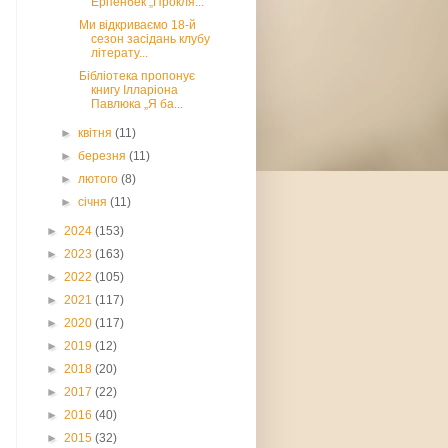
Ерпенбек „Прокля...
Ми відкриваємо 18-й
сезон засідань клубу
літерату...
Бібліотека пропонує
книгу Ілларіона
Павлюка „Я ба...
►
квітня
(11)
►
березня
(11)
►
лютого
(8)
►
січня
(11)
►
2024
(153)
►
2023
(163)
►
2022
(105)
►
2021
(117)
►
2020
(117)
►
2019
(12)
►
2018
(20)
►
2017
(22)
►
2016
(40)
►
2015
(32)