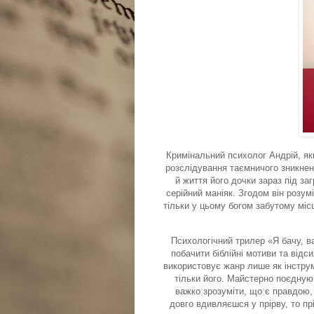
Кримінальний психолог Андрій, як
розслідування таємничого зникненн
й життя його дочки зараз під за
серійний маніяк. Згодом він розум
тільки у цьому богом забутому мі
Психологічний трилер «Я бачу, в
побачити біблійні мотиви та відс
використовує жанр лише як інструм
тільки його. Майстерно поєдную
важко зрозуміти, що є правдою,
довго вдивляєшся у прірву, то пр