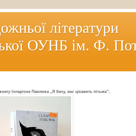
дожньої літератури
ької ОУНБ ім. Ф. По
нигу Ілларіона Павлюка „Я бачу, вас цікавить пітьма”.