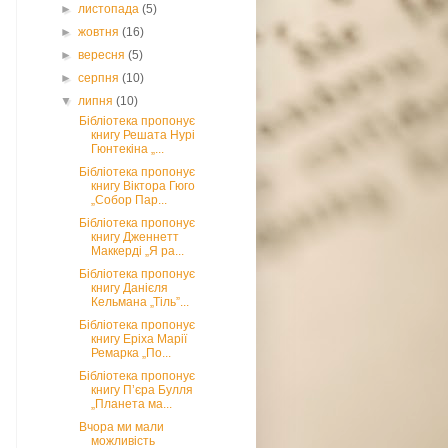
►
листопада
(5)
►
жовтня
(16)
►
вересня
(5)
►
серпня
(10)
▼
липня
(10)
Бібліотека пропонує
книгу Решата Нурі
Гюнтекіна „...
Бібліотека пропонує
книгу Віктора Гюго
„Собор Пар...
Бібліотека пропонує
книгу Дженнетт
Маккерді „Я ра...
Бібліотека пропонує
книгу Данієля
Кельмана „Тіль”...
Бібліотека пропонує
книгу Еріха Марії
Ремарка „По...
Бібліотека пропонує
книгу П’єра Булля
„Планета ма...
Вчора ми мали
можливість