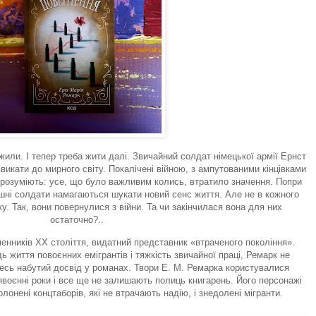
жили. І тепер треба жити далі. Звичайний солдат німецької армії Ернст
викати до мирного світу. Покалічені війною, з ампутованими кінцівками
озуміють: усе, що було важливим колись, втратило значення. Попри
ишні солдати намагаються шукати новий сенс життя. Але не в кожного
у. Так, вони повернулися з війни. Та чи закінчилася вона для них
остаточно?..
енників XX століття, видатний представник «втраченого покоління».
дь життя повоєнних емігрантів і тяжкість звичайної праці, Ремарк не
весь набутий досвід у романах. Твори Е. М. Ремарка користувалися
воєнні роки і все ще не залишають полиць книгарень. Його персонажі
онені концтаборів, які не втрачають надію, і знедолені мігранти.