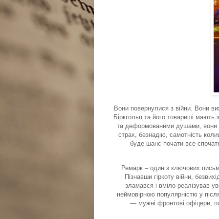
Вони повернулися з війни. Вони ви
Біркгольц та його товариші мають з
та деформованими душами, вони р
страх, безнадію, самотність кол
буде шанс почати все спочатк
Ремарк – один з ключових письм
Пізнавши гіркоту війни, безвихі
зламався і вміло реалізував у
неймовірною популярністю у після
— мужні фронтові офіцери, пол