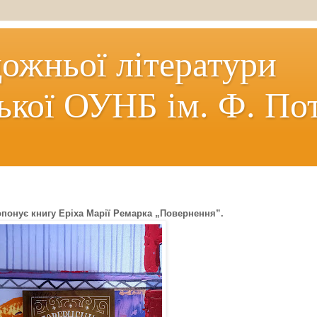
дожньої літератури
ької ОУНБ ім. Ф. По
опонує книгу Еріха Марії Ремарка „Повернення”.