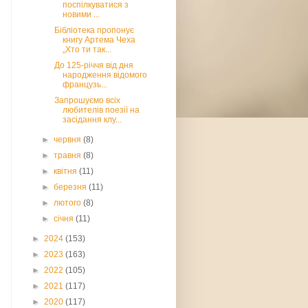
поспілкуватися з
новими ...
Бібліотека пропонує
книгу Артема Чеха
„Хто ти так...
До 125-річчя від дня
народження відомого
французь...
Запрошуємо всіх
любителів поезії на
засідання клу...
►
червня
(8)
►
травня
(8)
►
квітня
(11)
►
березня
(11)
►
лютого
(8)
►
січня
(11)
►
2024
(153)
►
2023
(163)
►
2022
(105)
►
2021
(117)
►
2020
(117)