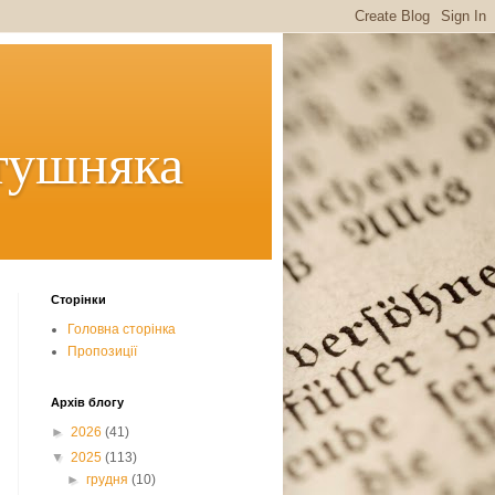
тушняка
Сторінки
Головна сторінка
Пропозиції
Архів блогу
►
2026
(41)
▼
2025
(113)
►
грудня
(10)