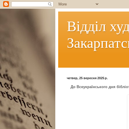
Відділ ху
Закарпатс
четвер, 25 вересня 2025 р.
До Всеукраїнського дня бібліо