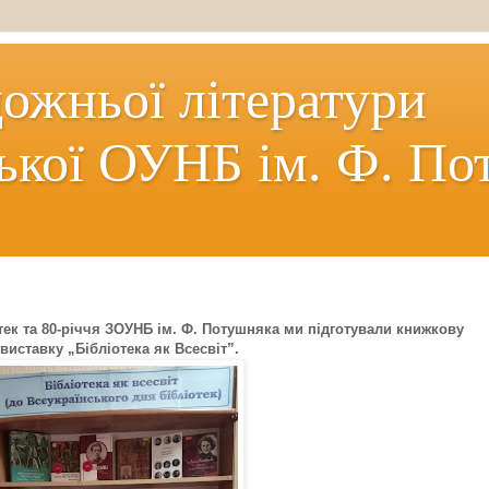
дожньої літератури
ької ОУНБ ім. Ф. По
тек та 80-річчя ЗОУНБ ім. Ф. Потушняка ми підготували книжкову
виставку „Бібліотека як Всесвіт”.