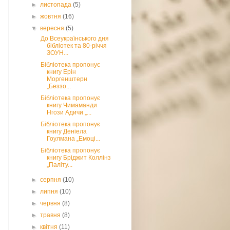
►
листопада
(5)
►
жовтня
(16)
▼
вересня
(5)
До Всеукраїнського дня
бібліотек та 80-річчя
ЗОУН...
Бібліотека пропонує
книгу Ерін
Моргенштерн
„Беззо...
Бібліотека пропонує
книгу Чимаманди
Нгози Адичи „...
Бібліотека пропонує
книгу Деніела
Гоулмана „Емоці...
Бібліотека пропонує
книгу Бріджит Коллінз
„Паліту...
►
серпня
(10)
►
липня
(10)
►
червня
(8)
►
травня
(8)
►
квітня
(11)