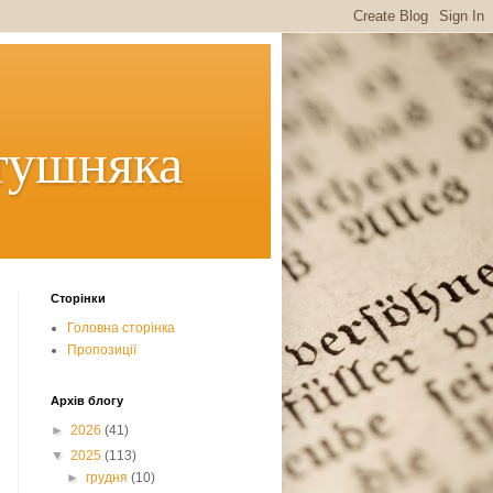
тушняка
Сторінки
Головна сторінка
Пропозиції
Архів блогу
►
2026
(41)
▼
2025
(113)
►
грудня
(10)