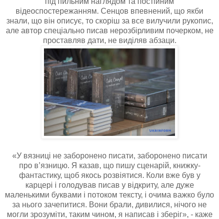
під пильним наглядом та постійним
відеоспостережанням. Сенцов впевнений, що якби
знали, що він описує, то скоріш за все вилучили рукопис,
але автор спеціально писав нерозбірливим почерком, не
проставляв дати, не виділяв абзаци.
«У вязниці не заборонено писати, заборонено писати
про в’язницю. Я казав, що пишу сценарій, книжку-
фантастику, щоб якось розвіятися. Коли вже був у
карцері і голодував писав у відкриту, але дуже
маленькими буквами і потоком тексту, і очима важко було
за нього зачепитися. Вони брали, дивилися, нічого не
могли зрозуміти, таким чином, я написав і зберіг», - каже