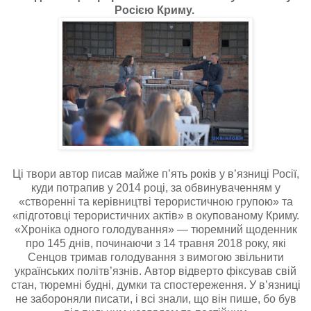
Росією Криму.
Ці твори автор писав майже п’ять років у в’язниці Росії,
куди потрапив у 2014 році, за обвинуваченням у
«створенні та керівництві терористичною групою» та
«підготовці терористичних актів» в окупованому Криму.
«Хроніка одного голодування» — тюремний щоденник
про 145 днів, починаючи з 14 травня 2018 року, які
Сенцов тримав голодування з вимогою звільнити
українських політв’язнів. Автор відверто фіксував свій
стан, тюремні будні, думки та спостереження. У в’язниці
не забороняли писати, і всі знали, що він пише, бо був