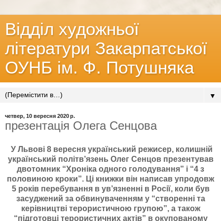
Відділ художньої
літератури Закарпатської
ОУНБ ім. Ф. Потушняка
▼
четвер, 10 вересня 2020 р.
презентація Олега Сенцова
У Львові 8 вересня український режисер, колишній
український політв’язень Олег Сенцов презентував
двотомник “Хроніка одного голодування” і “4 з
половиною кроки”. Ці книжки він написав упродовж
5 років перебування в ув’язненні в Росії, коли був
засуджений за обвинуваченням у “створенні та
керівництві терористичною групою”, а також
“підготовці терористичних актів” в окупованому