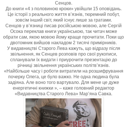
Сенцов.
До книги «4 з половиною кроки» увійшли 15 оповідань.
Це історії з реального життя в’язнів, тюремний побут,
зовсім інший світ, який існує лише за гратами.
Сенцов у в’язниці писав російською мовою, але Сергій
Осока переклав книги українською, так читач може
обрати сам, якою мовою йому краще прочитати. Поки що
двотомник вийшов накладом 2 тисячі примірників.
У видавництві Старого Лева кажуть, що відразу після
звільнення, як Сенцев розповів про свої рукописи,
спланували їх видати і приурочити презентацію до
річниці звільнення українських політв’язнів.
«Найбільше часу і роботи витратили на розшифрування
почерку Олега, це було важко. Не одна людина була
задіяна. Але воно того вартувало. Для мене це дуже
енергетичні книжки », – каже головний редактор
«Видавництва Старого Лева» Мар’яна Савка.