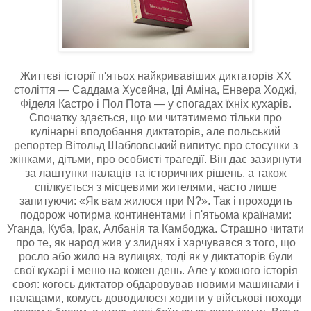
Життєві історії п'ятьох найкривавіших диктаторів ХХ
століття — Саддама Хусейна, Іді Аміна, Енвера Ходжі,
Фіделя Кастро і Пол Пота — у спогадах їхніх кухарів.
Спочатку здається, що ми читатимемо тільки про
кулінарні вподобання диктаторів, але польський
репортер Вітольд Шабловський випитує про стосунки з
жінками, дітьми, про особисті трагедії. Він дає зазирнути
за лаштунки палаців та історичних рішень, а також
спілкується з місцевими жителями, часто лише
запитуючи: «Як вам жилося при N?». Так і проходить
подорож чотирма континентами і п'ятьома країнами:
Уганда, Куба, Ірак, Албанія та Камбоджа. Страшно читати
про те, як народ жив у злиднях і харчувався з того, що
росло або жило на вулицях, тоді як у диктаторів були
свої кухарі і меню на кожен день. Але у кожного історія
своя: когось диктатор обдаровував новими машинами і
палацами, комусь доводилося ходити у військові походи