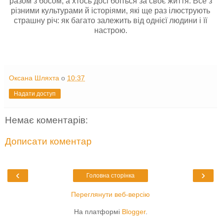
разом з босом, а хтось досі боїться за своє життя. Все з
різними культурами й історіями, які ще раз ілюструють
страшну річ: як багато залежить від однієї людини і її
настрою.
Оксана Шляхта
о
10:37
Надати доступ
Немає коментарів:
Дописати коментар
‹
›
Головна сторінка
Переглянути веб-версію
На платформі
Blogger
.