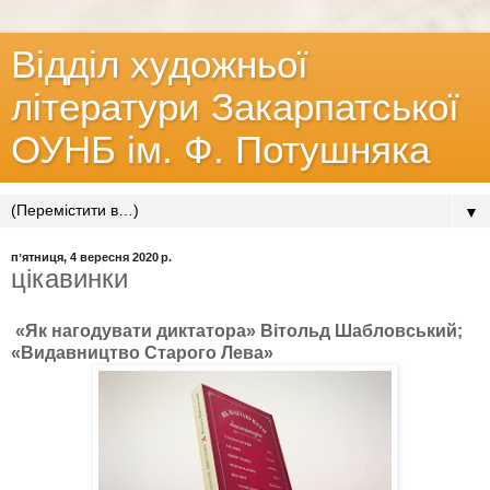
Відділ художньої
літератури Закарпатської
ОУНБ ім. Ф. Потушняка
▼
пʼятниця, 4 вересня 2020 р.
цікавинки
«Як нагодувати диктатора» Вітольд Шабловський;
«Видавництво Старого Лева»