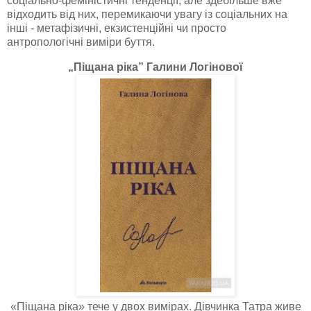
соціально-феміністичні тенденції, але здебільше вже
відходить від них, перемикаючи увагу із соціальних на
інші - метафізичні, екзистенційні чи просто
антропологічні виміри буття.
„Піщана ріка” Галини Логінової
«Піщана ріка» тече у двох вимірах. Дівчинка Татра живе