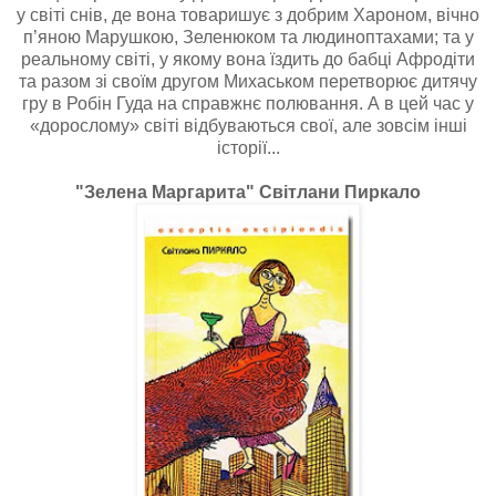
у світі снів, де вона товаришує з добрим Хароном, вічно
п’яною Марушкою, Зеленюком та людиноптахами; та у
реальному світі, у якому вона їздить до бабці Афродіти
та разом зі своїм другом Михаськом перетворює дитячу
гру в Робін Гуда на справжнє полювання. А в цей час у
«дорослому» світі відбуваються свої, але зовсім інші
історії...
"Зе­лена Маргарита" Світлани Пиркало