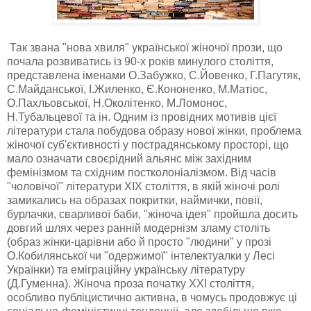
Так звана "нова хвиля" української жіночої прози, що
почала роз­виватись із 90-х років минулого століття,
представлена іменами О.Забужко, С.Йовенко, Г.Пагутяк,
С.Майданської, І.Жиленко, Є.Кононенко, М.Матіос,
О.Пахльовської, Н.Околітенко, М.Ломонос,
Н.Тубальцевої та ін. Одним із провідних мотивів цієї
літератури стала побудова образу нової жінки, проблема
жіночої суб'єктивності у пострадянсько­му просторі, що
мало означати своєрідний альянс між західним
фемінізмом та східним постколоніалізмом. Від часів
"чоловічої" літе­ратури XIX століття, в якій жіночі ролі
замикались на образах покритки, наймички, повії,
бурлачки, сварливої баби, "жіноча ідея" пройшла досить
довгий шлях через ранній модернізм зламу століть
(образ жінки-царівни або й просто "людини" у прозі
О.Кобилянської чи "одержимої" інтелектуалки у Лесі
Українки) та еміграційну українську літературу
(Д.Гуменна). Жіноча проза початку XXI століття,
особливо публіцистично активна, в чомусь продовжує ці