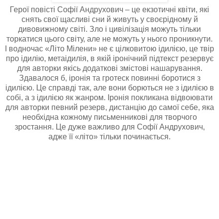
Герої повісті Софії Андрухович – це екзотичні квіти, які
снять свої щасливі сни й живуть у своєрідному й
дивовижному світі. Зло і цивілізація можуть тільки
торкатися цього світу, але не можуть у нього проникнути.
І водночас «Літо Мілени» не є цілковитою ідилією, це твір
про ідилію, метаідилія, в якій іронічний підтекст резервує
для авторки якісь додаткові змістові нашарування.
Здавалося б, іронія та гротеск повинні боротися з
ідилією. Це справді так, але вони борються не з ідилією в
собі, а з ідилією як жанром. Іронія покликана відвоювати
для авторки певний резерв, дистанцію до самої себе, яка
необхідна кожному письменникові для творчого
зростання. Це дуже важливо для Софії Андрухович,
адже її «літо» тільки починається.