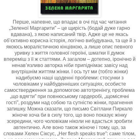
Перше, напевне, що впадає в очі під час читання
„Зеленої Маргарити” – це щирість (бодай дуже гарно
вдавана), з якою написаний твір. Адже це не якась
об’єктивно корисна історія, логічно вибудувана, та ще й з
якоюсь моралістичною кінцівкою, а лише опис певного
уривку з життя головної героїні, шматки її думок
впереміш з її ж статтями. А загалом – дотепно, іронічно й
ненав’язливо авторка ніби припіднімає завісу над
внутрішнім життям жінки. І ось тут ми (тобто жінки)
надибуємо наші щоденні проблеми: стосунки з
чоловіками у найбуденніших ситуаціях, особисте
самоствердження за допомогою автотренінгу, проблема
„що вдягти” при повнюському гардеробі, „щомісячні
гості”, роздуми над собою та сутністю жінки, прагнення
затишку. Можна сказати, що письмо Світлани Пиркало
жіноче хоча би в силу того, що воно показує жінку
зсередини, чого чоловікам ніколи не вдасться зробити
автентично. Але воно також жіноче і тому, що, за
словами Хелен Сіксус, „Her flesh speaks true”: саме тілом,