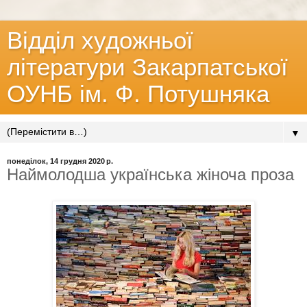
Відділ художньої
літератури Закарпатської
ОУНБ ім. Ф. Потушняка
▼
понеділок, 14 грудня 2020 р.
Наймолодша українська жіноча проза