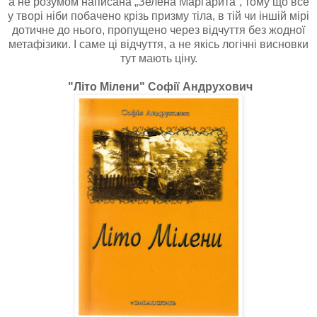
а не розумом написана „Зелена Маргарита”, тому що все
у творі ніби побачено крізь призму тіла, в тій чи іншій мірі
дотичне до нього, пропущено через відчуття без жодної
метафізики. І саме ці відчуття, а не якісь логічні висновки
тут мають ціну.
"Літо Мілени" Софії Андрухович