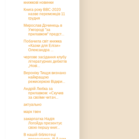
книжкові новинки
Книга року ВВС-2020
назве переможців 11
грудня
Мирослав Дочинець в
Ужгороді "за
прилавком" предст...
Побачила світ книжка
«Казки для Елізи»
Олександра ...
чергове засідання клубу
літературних дебютів
„Нові...
Вероніку Тищук визнано
найкращою
режисеркою Відкри...
Андрій Любка за
прилавком: «Скучив
за своїми читач...
актуально
марк твен
закарпатка Надія
Логойда презентує
свою першу книг...
В нашій бібліотеці