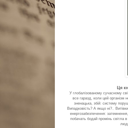
Ця кн
У глобалізованому сучасному світ
все гаразд, коли цей організм н
зненацька, збій: систему поруше
Випадковість? А якщо ні?.. Витівк
енергозабезпечення: затемнення, 
побачать бодай промінь світла в 
людс