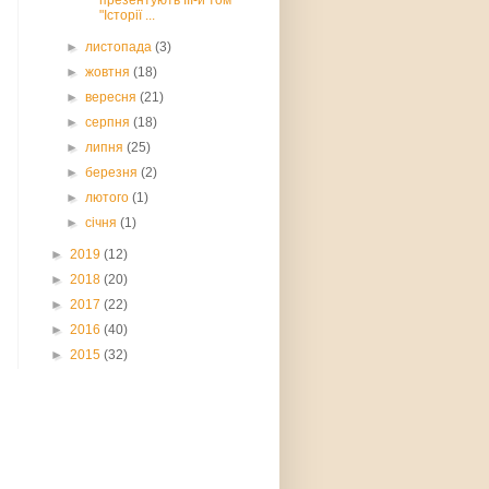
презентують ІІІ-й том
"Історії ...
►
листопада
(3)
►
жовтня
(18)
►
вересня
(21)
►
серпня
(18)
►
липня
(25)
►
березня
(2)
►
лютого
(1)
►
січня
(1)
►
2019
(12)
►
2018
(20)
►
2017
(22)
►
2016
(40)
►
2015
(32)