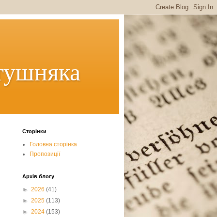
тушняка
Сторінки
Головна сторінка
Пропозиції
Архів блогу
►
2026
(41)
►
2025
(113)
►
2024
(153)