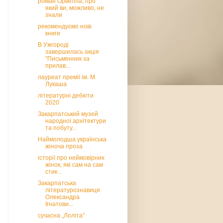
роман Орвелла, про
який ви, можливо, не
знали
рекомендуємо нові
книги
В Ужгороді
завершилась акція
"Письменник за
прилав...
лауреат премії ім. М.
Лукаша
літературні дебюти
2020
Закарпатський музей
народної архітектури
та побуту...
Наймолодша українська
жіноча проза
історії про неймовірних
жінок, які сам на сам
стик...
Закарпатська
літературознавиця
Олександра
Ігнатови...
сучасна „Лоліта”