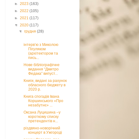
►
2023
(163)
►
2022
(105)
►
2021
(117)
▼
2020
(117)
▼
грудня
(28)
інтерв’ю з Миколою
Пігуляком
(архітектором та
пись...
Нове бібліографічне
видання “Дмитро
Федака” випуст...
Книги, видані за рахунок
обласного бюджету в
2020 р.
Книга спогадів Івана
Коршинського «Про
незабутнє» ...
Оксана Луцишина –у
короткому списку
претендентів н...
різдвяно-новорічний
концерт в Ужгороді