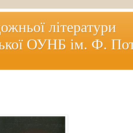
дожньої літератури
ької ОУНБ ім. Ф. По