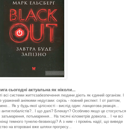
ига сьогодні актуальна як ніколи...
і всі системи життєзабезпечення людини діють як єдиний організм. І
е уражений аніякими недугами: скрізь - повний респект. І от раптом,
но... Як у будь-якої цілісності - вислід один: ланцюгова реакція...
и антиглобалістів?.. І що далі? Блекаут? Особливо якщо це стосується
затьмарення, потьмарення... На тисячі кілометрів довкола... І чи всі
кінці темного тунелю-безвиході? А з ним - і промінь надії, що виведе
тво на второвані вже шляхи прогресу...