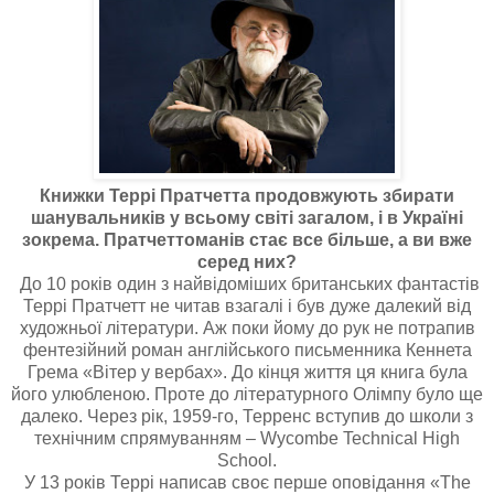
Книжки Террі Пратчетта продовжують збирати
шанувальників у всьому світі загалом, і в Україні
зокрема. Пратчеттоманів стає все більше, а ви вже
серед них?
До 10 років один з найвідоміших британських фантастів
Террі Пратчетт не читав взагалі і був дуже далекий від
художньої літератури. Аж поки йому до рук не потрапив
фентезійний роман англійського письменника Кеннета
Грема «Вітер у вербах». До кінця життя ця книга була
його улюбленою. Проте до літературного Олімпу було ще
далеко. Через рік, 1959-го, Терренс вступив до школи з
технічним спрямуванням – Wycombe Technical High
School.
У 13 років Террі написав своє перше оповідання «The