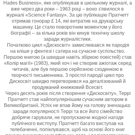
Hades Business», яке опублікував в шкільному журналі, а
вже через два роки – 1963 році – воно з'явилося в
журналі «Science Fantasy». За цю публікацію Пратчетт
отримав гонорар £ 14, які витратив на друкарську
машинку. Це стало поворотним моментом у його
біографії – за кілька років він кинув технічну школу
заради журналістики.
Початково цикл «Дискосвіт» замислювався як пародія
на кліше у фентезі і сатира на сучасне суспільство.
Першою книгою (а швидше навіть збіркою повістей) став
«Колір магії» (1983), який хоч і не створив ажіотаж серед
читачів, але був першою серйозною сходинкою в
творчості письменника. З простої пародії цикл про
Дискосвіт швидко перетворився на деталізований й
продуманий книжковий Всесвіт.
Через десять років після створення «Дискосвіту», Террі
Пратчетт став найпопулярнішим сучасним автором в
Великобританії. Успіх не впав йому на голову зненацька:
заради популярності Террі та все його сімейство
добряче гарували, не пропускаючи жодної нагоди
публічного вистпупу. Пратчетт багато виступав на
телебаченні, попіклувався, щоб на основі його книг