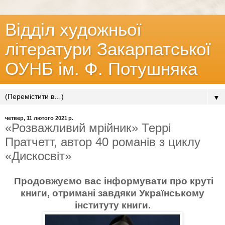
Відділ художньої
літератури Закарпатської
ОУНБ ім. Ф. Потушняка
▼
четвер, 11 лютого 2021 р.
«Розважливий мрійник» Террі
Пратчетт, автор 40 романів з циклу
«Дискосвіт»
Продовжуємо вас інформувати про круті
книги, отримані завдяки Українському
інституту книги.