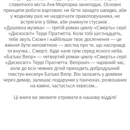
славетного міста Анк-Морпорка занепадає. Основні
принципи роботи вартових: не бігти занадто швидко, аби
у жодному разі не наздогнати правопорушника, не
встрягати у бійки, аби уникнути стусанів .
«Душевна музика» — третій роман циклу «Смерть» серії
«Дискосвіт» Террі Пратчетта. Коли тобі шістнадцять,
тебе звуть Сюзен і найбільше твоє досягнення — це
вміння бути непомітною — звістка про те, що насправді
ти внучка... Смерті, буде наче грім серед ясного неба.
«Батько Вепр» — четвертий роман циклу «Смерть» серії
«Дискосвіт» Террі Пратчетта. Вепроніч — чарівний час,
коли до всіх чемних дітей приходить добродушний
товстун-веселун Батько Вепр. Він залазить у домівки
через димар, залишає подарунки у панчохах, розвішаних
на каміні, частується хересом...
Ці книги ви зможете отримати в нашому відділі!