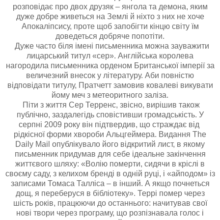
розповідає про двох друзяк – янгола та демона, яким
дуже добре живеться на Землі й ніхто з них не хоче
Апокаліпсису, проте щоб запобігти кінцю світу їм
доведеться добряче попотіти.
Дуже часто біля імені письменника можна зауважити
лицарський титул «сер». Англійська королева
нагородила письменника орденом Британської імперії за
величезний внесок у літературу. Аби повністю
відповідати титулу, Пратчетт замовив ковалеві викувати
йому меч з метеоритного заліза.
Піти з життя Сер Терренс, звісно, вирішив також
публічно, заздалегідь сповістивши громадськість. У
серпні 2009 року він підтвердив, що страждає від
рідкісної форми хвороби Альцгеймера. Видання The
Daily Mail опублікувало його відкритий лист, в якому
письменник придумав для себе ідеальне закінчення
життєвого шляху: «Волію померти, сидячи в кріслі в
своєму саду, з келихом бренді в одній руці, і «айподом» із
записами Томаса Талліса – в інший. А якщо почнеться
дощ, я переберуся в бібліотеку». Террі помер через
шість років, працюючи до останнього: начитував свої
нові твори через програму, що розпізнавала голос і