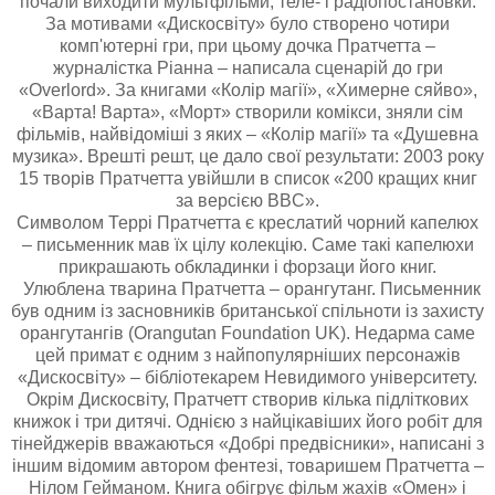
почали виходити мультфільми, теле- і радіопостановки.
За мотивами «Дискосвіту» було створено чотири
комп'ютерні гри, при цьому дочка Пратчетта –
журналістка Ріанна – написала сценарій до гри
«Overlord». За книгами «Колір магії», «Химерне сяйво»,
«Варта! Варта», «Морт» створили комікси, зняли сім
фільмів, найвідоміші з яких – «Колір магії» та «Душевна
музика». Врешті решт, це дало свої результати: 2003 року
15 творів Пратчетта увійшли в список «200 кращих книг
за версією BBC».
Символом Террі Пратчетта є креслатий чорний капелюх
– письменник мав їх цілу колекцію. Саме такі капелюхи
прикрашають обкладинки і форзаци його книг.
Улюблена тварина Пратчетта – орангутанг. Письменник
був одним із засновників британської спільноти із захисту
орангутангів (Orangutan Foundation UK). Недарма саме
цей примат є одним з найпопулярніших персонажів
«Дискосвіту» – бібліотекарем Невидимого університету.
Окрім Дискосвіту, Пратчетт створив кілька підліткових
книжок і три дитячі. Однією з найцікавіших його робіт для
тінейджерів вважаються «Добрі предвісники», написані з
іншим відомим автором фентезі, товаришем Пратчетта –
Нілом Гейманом. Книга обігрує фільм жахів «Омен» і