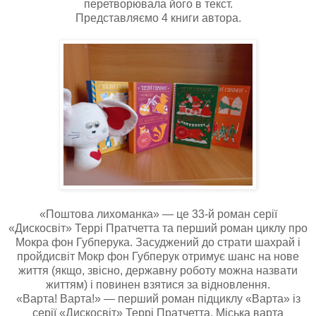
перетворювала його в текст.
Представляємо 4 книги автора.
«Поштова лихоманка» — це 33-й роман серії
«Дискосвіт» Террі Пратчетта та перший роман циклу про
Мокра фон Губперука. Засуджений до страти шахрай і
пройдисвіт Мокр фон Губперук отримує шанс на нове
життя (якщо, звісно, державну роботу можна назвати
життям) і повинен взятися за відновлення.
«Варта! Варта!» — перший роман підциклу «Варта» із
серії «Дискосвіт» Террі Пратчетта. Міська варта