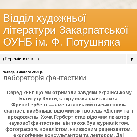
Відділ художньої
літератури Закарпатської
ОУНБ ім. Ф. Потушняка
▼
четвер, 4 лютого 2021 р.
лабораторія фантастики
Серед книг. що ми отримали завдяки Українському
Інституту Книги, є і крутезна фантастика.
Френк Герберт — американський письменник-
фантаст, найбільше відомий як творець «Дюни» та її
продовжень. Хоча Герберт став відомим як автор
наукової фантастики, він також був журналістом,
фотографом, новелістом, книжковим рецензентом,
екологічним консультантом та лектором. Дві