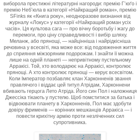
виборола престижні літературні нагороди: премію Г’юґо і
премію Неб’юла в категорії «Найкращий роман», премію
SFinks як «Книга року», неодноразове визнання від
журналу «Локус» у категорії «Найкращий роман усіх
часів». Ця культова сага — про вічну боротьбу і жагу до
перемоги, про ціну справедливості і вибір шляху.
Меланж, або прянощі, — найцінніша і найрідкісніша
речовина у всесвіті, яка може все: від подовження життя
до сприяння міжзоряним подорожам. І знайти її можна
лише на одній планеті — непривітному пустельному
Арракісі. Той, хто володарює на Арракісі, контролює
прянощі. А хто контролює прянощі — керує всесвітом.
Коли Імператор позбавляє клан Харконненів звання
правлячого і віддає цей титул Атрідам, Харконнени
вбивають герцога Лето Атріда. Його син Пол і наложниця
Джессіка тікають у пустелю. Щоб помститися за батька і
відвоювати планету в Харконненів, Пол має здобути
довіру фрименів — корінних мешканців Арракіса — і
повести крихітну армію проти незліченних сил
супротивника.