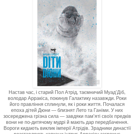
Настав час, і старий Пол Атрід, таємничий Муад’Діб,
володар Арракіса, покинув Галактику назавжди. Роки
його правління сплинули, як і роки життя. Почалася
епоха дітей Дюни — близнят Лето та Ганіми. У них
зосереджена грізна сила — завдяки пам’яті своїх предків
вони не по-дитячому мудрі й мають дар передбачення.
Вороги кидають виклик імперії Атрідів. Зрадники династії