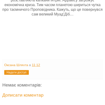
розставляють капкани інтриг. Арракісу загрожує
економічна криза. Тим часом планетою шириться чутка
про таємничого Проповідника. Кажуть, що це повернувся
сам великий Муад’Діб…
Оксана Шляхта
о
11:12
Надати доступ
Немає коментарів:
Дописати коментар