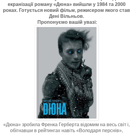
екранізації роману «Дюна» вийшли у 1984 та 2000
роках. Готується новий фільм, режисером якого став
Дені Вільньов.
Пропонуємо вашій увазі:
«Дюна» зробила Френка Герберта відомим на весь світ і,
обігнавши в рейтингах навіть «Володаря перснів»,