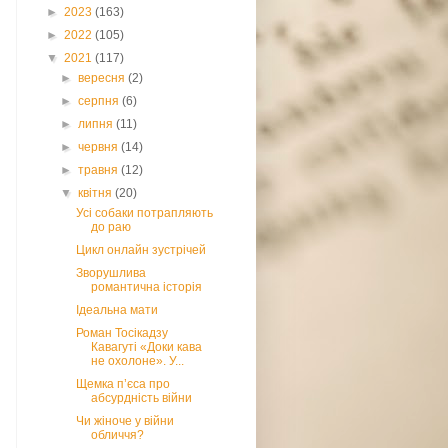
►
2023
(163)
►
2022
(105)
▼
2021
(117)
►
вересня
(2)
►
серпня
(6)
►
липня
(11)
►
червня
(14)
►
травня
(12)
▼
квітня
(20)
Усі собаки потрапляють
до раю
Цикл онлайн зустрічей
Зворушлива
романтична історія
Ідеальна мати
Роман Тосікадзу
Кавагуті «Доки кава
не охолоне». У...
Щемка п’єса про
абсурдність війни
Чи жіноче у війни
обличчя?