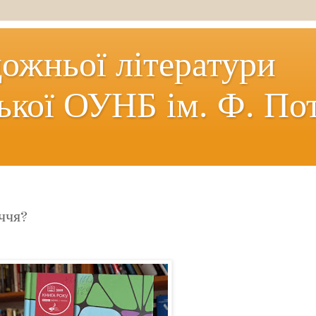
дожньої літератури
ької ОУНБ ім. Ф. По
иччя?