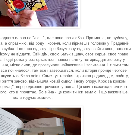
жодного слова на "лю...", але вона про любов. Про магію, не лубочну,
а, а справжню, від роду і кореня, коли пірнаєш з головою у Прадавній
в зубах. І ще про відвагу. Про безумовну відвагу знайти своє, впізнати
нікому не віддати. Свій дім, свою батьківщину, своє серце, своє право
о. Події роману розгортаються навесні-влітку чотирнадцятого року у
іння, місце сили, де прозвучали найважливіші запитання. І тільки там
де все починалося, там все і завершиться, коли історія пройде чергове
 вкусить себе за хвіст. Саме тут героїня втратила родину, дім, роботу,
мки життя заново, віднайшла новий смисл і нову опору. Крок за кроком
ормації, переродження гречкосія у воїна. Ця книга назавжди змінила
жного, хто її прочитає. Бо війна - це коли ти їси землю. І що важливіше,
коли годуєш землею.