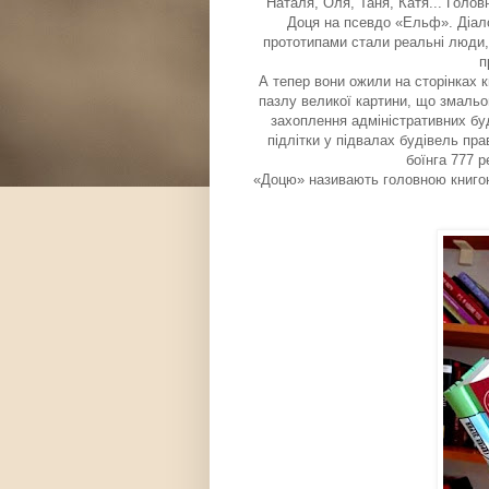
Наталя, Оля, Таня, Катя... Голов
Доця на псевдо «Ельф». Діало
прототипами стали реальні люди, 
п
А тепер вони ожили на сторінках 
пазлу великої картини, що змальо
захоплення адміністративних буд
підлітки у підвалах будівель пра
боїнга 777 р
«Доцю» називають головною книгою 