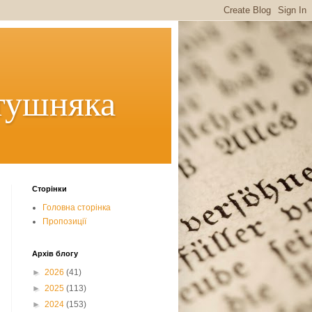
тушняка
Сторінки
Головна сторінка
Пропозиції
Архів блогу
►
2026
(41)
►
2025
(113)
►
2024
(153)