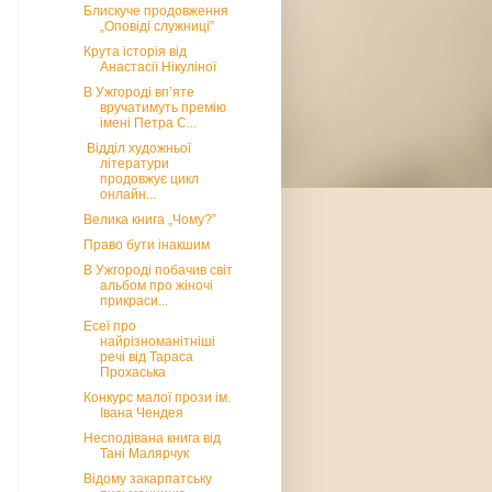
Блискуче продовження
„Оповіді служниці”
Крута історія від
Анастасії Нікуліної
В Ужгороді вп’яте
вручатимуть премію
імені Петра С...
Відділ художньої
літератури
продовжує цикл
онлайн...
Велика книга „Чому?”
Право бути інакшим
В Ужгороді побачив світ
альбом про жіночі
прикраси...
Есеї про
найрізноманітніші
речі від Тараса
Прохаська
Конкурс малої прози ім.
Івана Чендея
Несподівана книга від
Тані Малярчук
Відому закарпатську