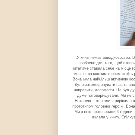
„У книзі немає випадковостей. В
зроблено для того, щоб створи
читатиме ставила себе на місце го
менше, за кожним героєм стоїть 
Вона була найбільш активною коо
було зателефонувати навіть вноч
направити, допомогти. Це був ду
дуже потоваришували. Ми не ст
Наталею. І от, коли я вирішила 
прототипом головної героїні. Вона
Ми з нею проговорили 4 години. 
вклала у книгу. Спілку