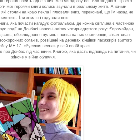
на героїня носить одне з цих імен чи одразу всі. Або жодного. Просто
ги між героями книги колись звучали в реальному житті. А їхніми
які стояли на краю пекла і плювали вниз, переконані, що їм назад не
рилетить. Їли землю і годували нею.
книги, яка почасти нагадує фотоальбом, де кожна світлина є частиною
вує події на Донбасі навесні-влітку чотирнадцятого року: Євромайдан,
івель, обезлюднення вулиць і поява на них ополченців, зґвалтовані
воохоронних органів, розвішені на деревах кінцівки пасажирів збитого
ейсу МН 17. «Русская весна» у всій своїй красі.
про Донбас під час війни. Книгою, яка дасть відповідь на питання, чи
жіноче у війни обличчя.