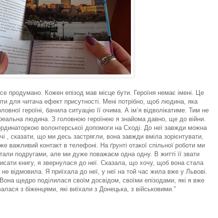
се продумано. Кожен епізод мав місце бути. Героїня немає імені. Це
ти для читача ефект присутності. Мені потрібно, щоб людина, яка
ловної героїні, бачила ситуацію її очима. А ім’я відволікатиме. Тим не
реальна людина. З головною героїнею я знайома давно, ще до війни.
рдинаторкою волонтерської допомоги на Сході. До неї завжди можна
і , сказати, що ми десь застрягли, вона завжди вміла зорієнтувати,
же важливий контакт в телефоні. На ґрунті отакої спільної роботи ми
али подругами, але ми дуже поважаєм одна одну. В житті її звати
писати книгу, я звернулася до неї. Сказала, що хочу, щоб вона стала
 не відмовила. Я приїхала до неї, у неї на той час жила вже у Львові.
Вона щедро поділилася своїм досвідом, своїми епізодами, які я вже
валася з біженцями, які виїхали з Донецька, з військовими.”