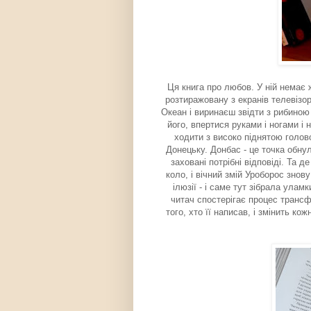
Ця книга про любов. У ній немає 
розтиражовану з екранів телевізор
Океан і виринаєш звідти з рибиною 
його, впертися руками і ногами і 
ходити з високо піднятою голов
Донецьку. Донбас - це точка обнул
заховані потрібні відповіді. Та 
коло, і вічний змій Уроборос знову
ілюзії - і саме тут зібрала ула
читач спостерігає процес трансф
того, хто її написав, і змінить ко