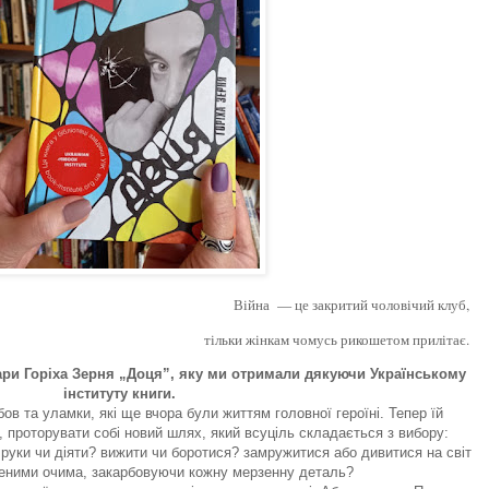
Війна — це закритий чоловічий клуб,
тільки жінкам чомусь рикошетом прилітає.
ари Горіха Зерня „Доця”, яку ми отримали дякуючи Українському
інституту книги.
ов та уламки, які ще вчора були життям головної героїні. Тепер їй
 проторувати собі новий шлях, який всуціль складається з вибору:
руки чи діяти? вижити чи боротися? замружитися або дивитися на світ
ними очима, закарбовуючи кожну мерзенну деталь?