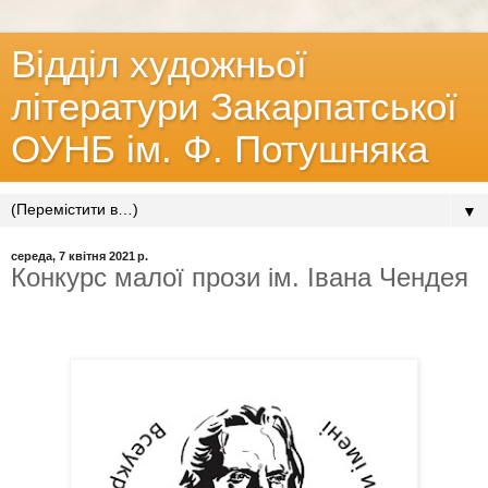
Відділ художньої
літератури Закарпатської
ОУНБ ім. Ф. Потушняка
▼
середа, 7 квітня 2021 р.
Конкурс малої прози ім. Івана Чендея