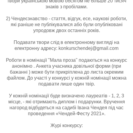
твори українською мовою обсягом не більше 20 тисяч
знаків з пробілами.
2) Чендеєзнавство - стаття, відгук, есе, наукові роботи,
які раніше не публікувалися або були опубліковані
упродовж двох останніх років.
Подавати твори слід в електронному вигляді на
електронну адресу: konkurschendej@gmail.com
Роботи в номінації "Мала проза" подаються на конкурс
анонімно . Анкета учасника довільної форми (при
бажанні ) може бути прикріплена до листа окремим
файлом. До участі у конкурсі у кожній номінації можна
подавати лише один твір.
У кожній номінації буде визначено лауреатів - 1, 2, 3
місце, - які отримають диплом і подарунки. Вручення
нагород відбудеться на садибі Івана Чендея під час
проведення «Чендей-Фесту 2021».
Журі конкурсу: