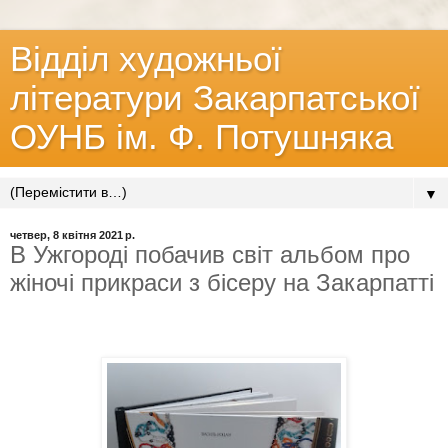
Відділ художньої
літератури Закарпатської
ОУНБ ім. Ф. Потушняка
▼
четвер, 8 квітня 2021 р.
В Ужгороді побачив світ альбом про
жіночі прикраси з бісеру на Закарпатті