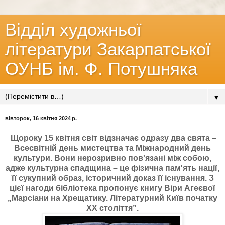
Відділ художньої
літератури Закарпатської
ОУНБ ім. Ф. Потушняка
▼
вівторок, 16 квітня 2024 р.
Щороку 15 квітня світ відзначає одразу два свята –
Всесвітній день мистецтва та Міжнародний день
культури. Вони нерозривно пов'язані між собою,
адже культурна спадщина – це фізична пам'ять нації,
її сукупний образ, історичний доказ її існування. З
цієї нагоди бібліотека пропонує книгу Віри Агеєвої
„Марсіани на Хрещатику. Літературний Київ початку
XX століття”.