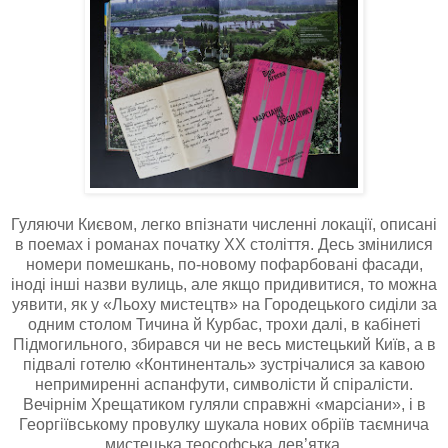
Гуляючи Києвом, легко впізнати численні локації, описані
в поемах і романах початку ХХ століття. Десь змінилися
номери помешкань, по-новому пофарбовані фасади,
іноді інші назви вулиць, але якщо придивитися, то можна
уявити, як у «Льоху мистецтв» на Городецького сиділи за
одним столом Тичина й Курбас, трохи далі, в кабінеті
Підмогильного, збирався чи не весь мистецький Київ, а в
підвалі готелю «Континенталь» зустрічалися за кавою
непримиренні аспанфути, символісти й спіралісти.
Вечірнім Хрещатиком гуляли справжні «марсіани», і в
Георгіївському провулку шукала нових обріїв таємнича
мистецька теософська дев’ятка.