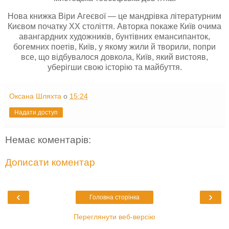
Нова книжка Віри Агеєвої — це мандрівка літературним
Києвом початку ХХ століття. Авторка покаже Київ очима
авангардних художників, бунтівних емансипанток,
богемних поетів, Київ, у якому жили й творили, попри
все, що відбувалося довкола, Київ, який вистояв,
уберігши свою історію та майбуття.
Оксана Шляхта
о
15:24
Надати доступ
Немає коментарів:
Дописати коментар
‹
›
Головна сторінка
Переглянути веб-версію