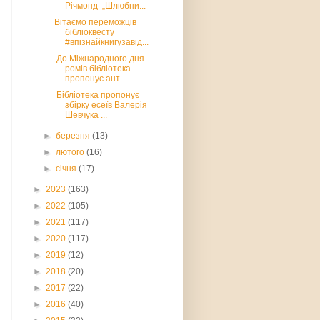
Річмонд „Шлюбни...
Вітаємо переможців
бібліоквесту
#впізнайкнигузавід...
До Міжнародного дня
ромів бібліотека
пропонує ант...
Бібліотека пропонує
збірку есеїв Валерія
Шевчука ...
►
березня
(13)
►
лютого
(16)
►
січня
(17)
►
2023
(163)
►
2022
(105)
►
2021
(117)
►
2020
(117)
►
2019
(12)
►
2018
(20)
►
2017
(22)
►
2016
(40)