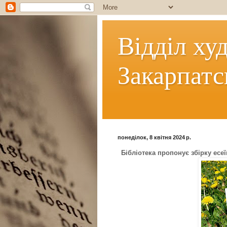
Відділ ху
Закарпатс
понеділок, 8 квітня 2024 р.
Бібліотека пропонує збірку есе