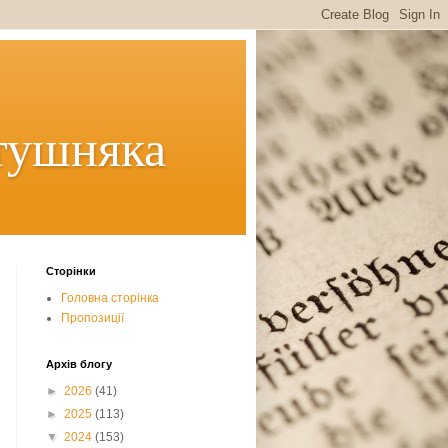
тушняка
Сторінки
Головна сторінка
Пропозиції
Архів блогу
►
2026
(41)
►
2025
(113)
▼
2024
(153)