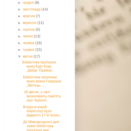
►
грудня
(8)
►
листопада
(14)
►
жовтня
(7)
►
вересня
(12)
►
серпня
(5)
►
липня
(13)
►
червня
(16)
►
травня
(15)
▼
квітня
(17)
Бібліотека пропонує
книгу Едіт Егер
„Вибір. Прийня...
Бібліотека пропонує
книгу Ірини Говорухи
„Митець ...
26 квітня, у світі
вшановують пам’ять
про Чорноб...
Вчора в нашій
бібліотеці було
відкрито 17-й сезон...
До Міжнародного дня
землі бібліотека
пропонує кни...