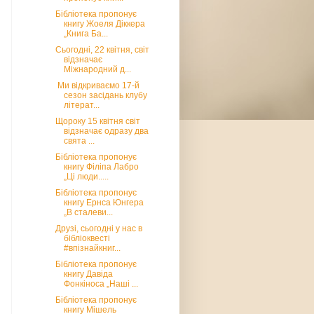
Бібліотека пропонує
книгу Жоеля Діккера
„Книга Ба...
Сьогодні, 22 квітня, світ
відзначає
Міжнародний д...
Ми відкриваємо 17-й
сезон засідань клубу
літерат...
Щороку 15 квітня світ
відзначає одразу два
свята ...
Бібліотека пропонує
книгу Філіпа Лабро
„Ці люди.....
Бібліотека пропонує
книгу Ернса Юнгера
„В сталеви...
Друзі, сьогодні у нас в
бібліоквесті
#впізнайкниг...
Бібліотека пропонує
книгу Давіда
Фонкіноса „Наші ...
Бібліотека пропонує
книгу Мішель