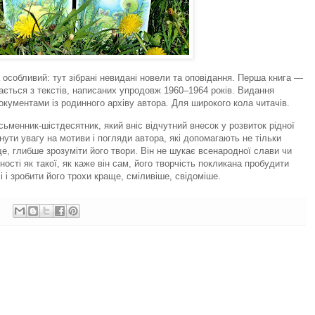
особливий: тут зібрані невидані новели та оповідання. Перша книга —
ається з текстів, написаних упродовж 1960–1964 років. Видання
кументами із родинного архіву автора. Для широкого кола читачів.
сьменник-шістдесятник, який вніс відчутний внесок у розвиток рідної
нути увагу на мотиви і погляди автора, які допомагають не тільки
ще, глибше зрозуміти його твори. Він не шукає всенародної слави чи
ності як такої, як каже він сам, його творчість покликана пробудити
і і зробити його трохи краще, сміливіше, свідоміше.