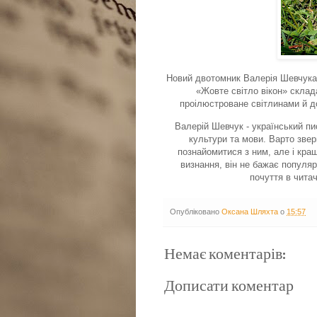
Новий двотомник Валерія Шевчука 
«Жовте світло вікон» склад
проілюстроване світлинами й до
Валерій Шевчук - український пи
культури та мови. Варто звер
познайомитися з ним, але і кра
визнання, він не бажає популяр
почуття в читач
Опубліковано
Оксана Шляхта
о
15:57
Немає коментарів:
Дописати коментар