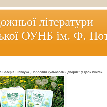
дожньої літератури
ької ОУНБ ім. Ф. По
їв Валерія Шевчука „Порослий кульбабами дворик” у двох книгах.