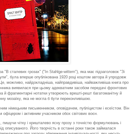
"В сталевих грозах" ("In Stahlge-wittern"), яка має підзаголовок "Зі
упи", була вперше опублікована 1920 році коштом автора й упродовж
 Це, можливо, найдокладніша, найправдивіша, найважливіша книга про
енника виявилася при цьому адекватним засобом передачі фронтових
оча й фрагментарні нотатки утворюють врешті-решт багатоманітну й
ну мозаїку, яка не могла б бути переконливішою.
ним німецьким письменником, оповідачем, публіцистом і есеїстом. Він
м офіцером і активним учасником обох світових воєн.
, пишучи чітку і кришталево ясну прозу з точністю формулювань і
д описуваного. Його творчість в останні роки також займалася
переджаючи про загрозу збереження індивідуальності, яку несуть