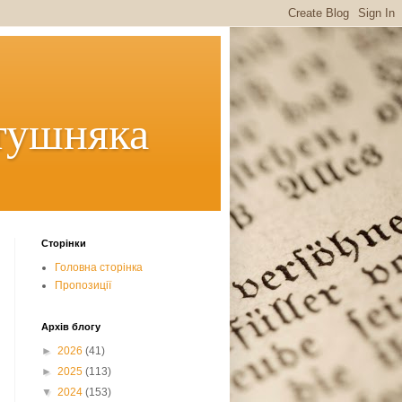
тушняка
Сторінки
Головна сторінка
Пропозиції
Архів блогу
►
2026
(41)
►
2025
(113)
▼
2024
(153)