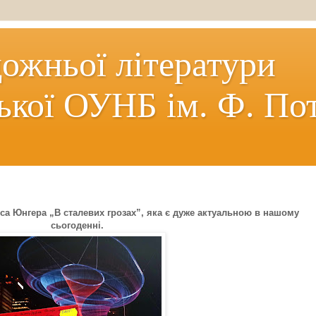
дожньої літератури
ької ОУНБ ім. Ф. По
са Юнгера „В сталевих грозах”, яка є дуже актуальною в нашому
сьогоденні.