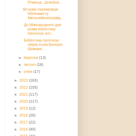
Річмонд „Шлюбни...
Вітаємо переможців
бібліоквесту
#впізнайкнигузавід...
До Міжнародного дня
ромів бібліотека
пропонує ант...
Бібліотека пропонує
збірку есеїв Валерія
Шевчука ...
►
березня
(13)
►
лютого
(16)
►
січня
(17)
►
2023
(163)
►
2022
(105)
►
2021
(117)
►
2020
(117)
►
2019
(12)
►
2018
(20)
►
2017
(22)
►
2016
(40)