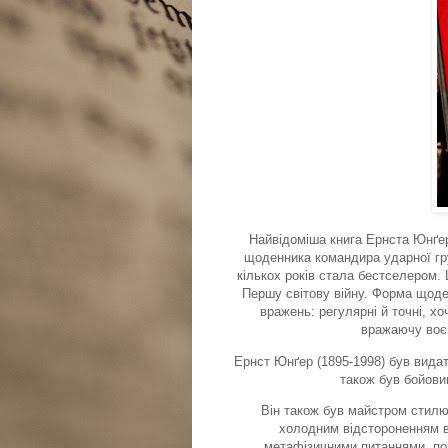
Найвідоміша книга Ернста Юнґера 
щоденника командира ударної гр
кількох років стала бестселером.
Першу світову війну. Форма щод
вражень: регулярні й точні, х
вражаючу воєн
Ернст Юнґер (1895-1998) був видат
також був бойови
Він також був майстром стилю
холодним відстороненням ві
метафізичними питаннями, по