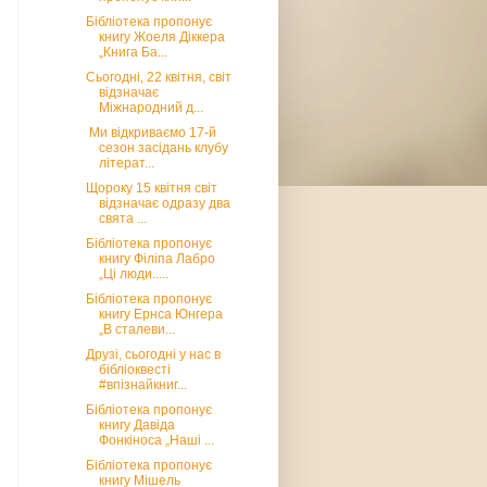
Бібліотека пропонує
книгу Жоеля Діккера
„Книга Ба...
Сьогодні, 22 квітня, світ
відзначає
Міжнародний д...
Ми відкриваємо 17-й
сезон засідань клубу
літерат...
Щороку 15 квітня світ
відзначає одразу два
свята ...
Бібліотека пропонує
книгу Філіпа Лабро
„Ці люди.....
Бібліотека пропонує
книгу Ернса Юнгера
„В сталеви...
Друзі, сьогодні у нас в
бібліоквесті
#впізнайкниг...
Бібліотека пропонує
книгу Давіда
Фонкіноса „Наші ...
Бібліотека пропонує
книгу Мішель