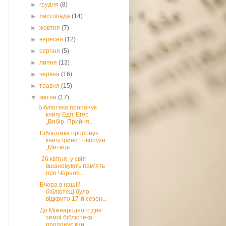
►
грудня
(8)
►
листопада
(14)
►
жовтня
(7)
►
вересня
(12)
►
серпня
(5)
►
липня
(13)
►
червня
(16)
►
травня
(15)
▼
квітня
(17)
Бібліотека пропонує
книгу Едіт Егер
„Вибір. Прийня...
Бібліотека пропонує
книгу Ірини Говорухи
„Митець ...
26 квітня, у світі
вшановують пам’ять
про Чорноб...
Вчора в нашій
бібліотеці було
відкрито 17-й сезон...
До Міжнародного дня
землі бібліотека
пропонує кни...