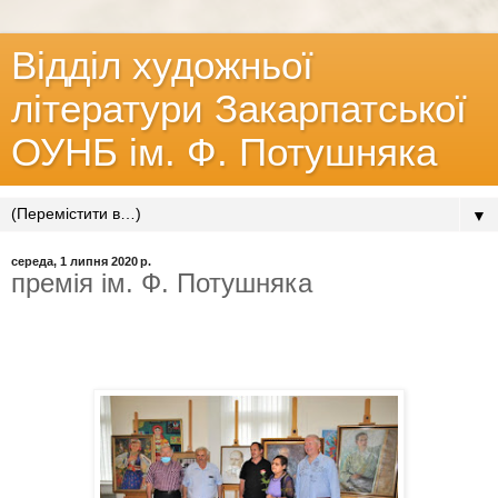
Відділ художньої
літератури Закарпатської
ОУНБ ім. Ф. Потушняка
▼
середа, 1 липня 2020 р.
премія ім. Ф. Потушняка