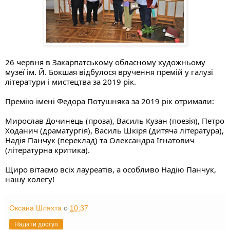
26 червня в Закарпатському обласному художньому 
музеї ім. Й. Бокшая відбулося вручення премій у галузі 
літератури і мистецтва за 2019 рік.
Премію імені Федора Потушняка за 2019 рік отримали:
Мирослав Дочинець (проза), Василь Кузан (поезія), Петро 
Ходанич (драматургія), Василь Шкіря (дитяча література), 
Надія Панчук (переклад) та Олександра Ігнатович 
(літературна критика).
Щиро вітаємо всіх лауреатів, а особливо Надію Панчук, 
нашу колегу!
Оксана Шляхта
о
10:37
Надати доступ