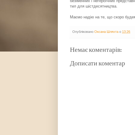
безіменних і негероїчних представн
тил для шістдесятництва.
Маємо надію на те, що скоро будем
Опубліковано
Оксана Шляхта
о
13:26
Немає коментарів:
Дописати коментар