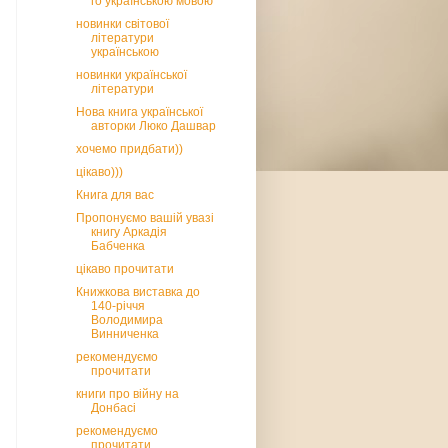
го українською мовою
новинки світової
літератури
українською
новинки української
літератури
Нова книга української
авторки Люко Дашвар
хочемо придбати))
цікаво)))
Книга для вас
Пропонуємо вашій увазі
книгу Аркадія
Бабченка
цікаво прочитати
Книжкова виставка до
140-річчя
Володимира
Винниченка
рекомендуємо
прочитати
книги про війну на
Донбасі
рекомендуємо
прочитати