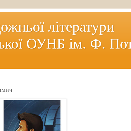
дожньої літератури
ької ОУНБ ім. Ф. По
имич