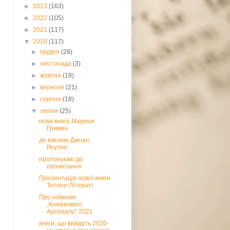
►
2023
(163)
►
2022
(105)
►
2021
(117)
▼
2020
(117)
►
грудня
(28)
►
листопада
(3)
►
жовтня
(18)
►
вересня
(21)
►
серпня
(18)
▼
липня
(25)
нова книга Марини
Гримич
до ювілею Джоан
Роулінг
пропонуємо до
прочитання
Презентація нової книги
Тетяни Літераті
Про новинки
„Книжкового
Арсеналу” 2021
книги, що вийдуть 2020-