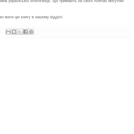
иків української інтелігенції, що тримають на своїх плечах могутній
о мати цю книгу в нашому відділі.