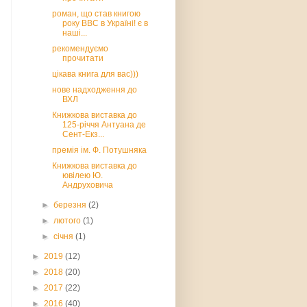
роман, що став книгою
року BBC в Україні! є в
наші...
рекомендуємо
прочитати
цікава книга для вас)))
нове надходження до
ВХЛ
Книжкова виставка до
125-річчя Антуана де
Сент-Екз...
премія ім. Ф. Потушняка
Книжкова виставка до
ювілею Ю.
Андруховича
►
березня
(2)
►
лютого
(1)
►
січня
(1)
►
2019
(12)
►
2018
(20)
►
2017
(22)
►
2016
(40)