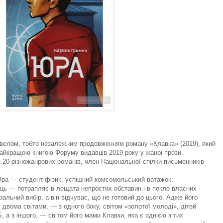
велом, тобто незалежним продовженням роману «Клавка» (2019), який
найкращою книгою Форуму видавців 2019 року у жанрі прози.
20 різножанрових романів, член Національної спілки письменників
. Юра — студент-фізик, успішний комсомольський ватажок,
ець — потрапляє в лещата непростих обставин і в пекло власних
ральний вибір, а він відчуває, що не готовий до цього. Адже його
двома світами, — з одного боку, світом «золотої молоді», дітей
 а з іншого, — світом його мами Клавки, яка є однією з тих