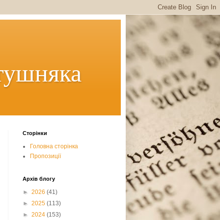
тушняка
Сторінки
Головна сторінка
Пропозиції
Архів блогу
►
2026
(41)
►
2025
(113)
►
2024
(153)