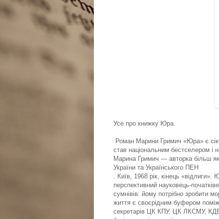
Усе про книжку Юра.
Роман Марини Гримич «Юра» є сік
став національним бестселером і 
Марина Гримич — авторка більш як 
України та Українського ПЕН
. Київ, 1968 рік, кінець «відлиги»
перспективний науковець-початків
сумнівів: йому потрібно зробити мо
життя є своєрідним буфером поміж 
секретарів ЦК КПУ, ЦК ЛКСМУ, КДБ,