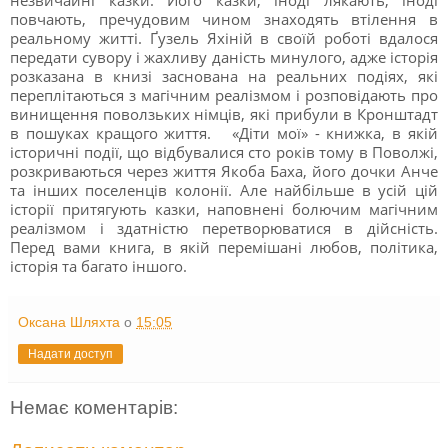
повчають, пречудовим чином знаходять втілення в
реальному житті. Ґузель Яхіній в своїй роботі вдалося
передати сувору і жахливу даність минулого, адже історія
розказана в книзі заснована на реальних подіях, які
переплітаються з магічним реалізмом і розповідають про
винищення поволзьких німців, які прибули в Кронштадт
в пошуках кращого життя. «Діти мої» - книжка, в якій
історичні події, що відбувалися сто років тому в Поволжі,
розкриваються через життя Якоба Баха, його дочки Анче
та інших поселенців колонії. Але найбільше в усій цій
історії притягують казки, наповнені болючим магічним
реалізмом і здатністю перетворюватися в дійсність.
Перед вами книга, в якій перемішані любов, політика,
історія та багато іншого.
Оксана Шляхта
о
15:05
Надати доступ
Немає коментарів: