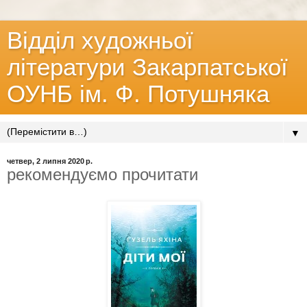
Відділ художньої
літератури Закарпатської
ОУНБ ім. Ф. Потушняка
▼
четвер, 2 липня 2020 р.
рекомендуємо прочитати