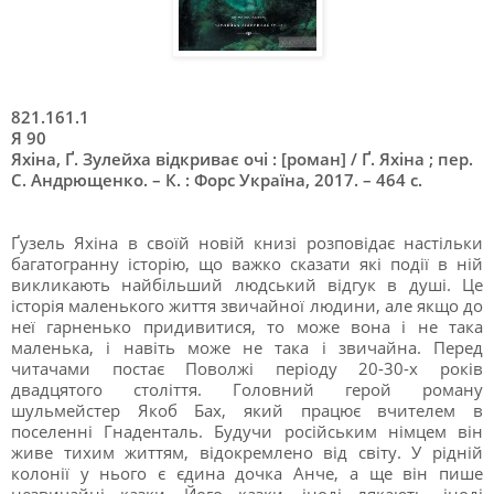
821.161.1
Я 90
Яхіна, Ґ. Зулейха відкриває очі : [роман] / Ґ. Яхіна ; пер.
С. Андрющенко. – К. : Форс Україна, 2017. – 464 c.
Ґузель Яхіна в своїй новій книзі розповідає настільки
багатогранну історію, що важко сказати які події в ній
викликають найбільший людський відгук в душі. Це
історія маленького життя звичайної людини, але якщо до
неї гарненько придивитися, то може вона і не така
маленька, і навіть може не така і звичайна. Перед
читачами постає Поволжі періоду 20-30-х років
двадцятого століття. Головний герой роману
шульмейстер Якоб Бах, який працює вчителем в
поселенні Гнаденталь. Будучи російським німцем він
живе тихим життям, відокремлено від світу. У рідній
колонії у нього є єдина дочка Анче, а ще він пише
незвичайні казки. Його казки, іноді лякають, іноді