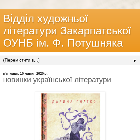
Відділ художньої
літератури Закарпатської
ОУНБ ім. Ф. Потушняка
▼
пʼятниця, 10 липня 2020 р.
новинки української літератури