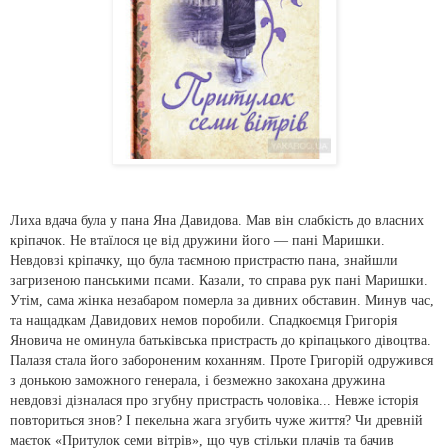
Лиха вдача була у пана Яна Давидова. Мав він слабкість до власних
кріпачок. Не втаїлося це від дружини його — пані Маришки.
Невдовзі кріпачку, що була таємною пристрастю пана, знайшли
загризеною панськими псами. Казали, то справа рук пані Маришки.
Утім, сама жінка незабаром померла за дивних обставин. Минув час,
та нащадкам Давидових немов поробили. Спадкоємця Григорія
Яновича не оминула батьківська пристрасть до кріпацького дівоцтва.
Палазя стала його забороненим коханням. Проте Григорій одружився
з донькою заможного генерала, і безмежно закохана дружина
невдовзі дізналася про згубну пристрасть чоловіка... Невже історія
повториться знов? І пекельна жага згубить чуже життя? Чи древній
маєток «Притулок семи вітрів», що чув стільки плачів та бачив