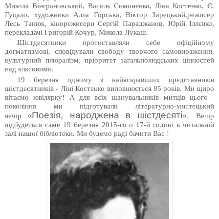
Микола Вінграновський, Василь Симоненко, Ліна Костенко, Є.
Гуцало, художники Алла Горська, Віктор Зарецький,режисер
Лесь Танюк, кінорежисери Сергій Параджанов, Юрій Іллєнко,
перекладачі Григорій Кочур, Микола Лукаш.
Шістдесятники протиставляли себе офіційному
догматизмові, сповідували свободу творчого самовираження,
культурний плюралізм, пріоритет загальнолюдських цінностей
над класовими.
19 березня одному з найяскравіших представників
шістдесятників - Ліні Костенко виповнюється 85 років. Ми щиро
вітаємо ювілярку! А для всіх шанувальників митців цього
покоління ми підготували літературно-мистецький
«Поезія, народжена в шістдесяті».
вечір
Вечір
відбудеться саме 19 березня 2015-го о 17-й годині в читальній
залі нашої бібліотеки. Ми будемо раді бачити Вас !