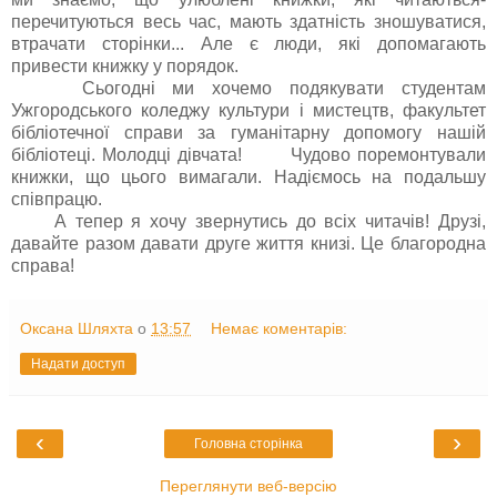
перечитуються весь час, мають здатність зношуватися,
втрачати сторінки... Але є люди, які допомагають
привести книжку у порядок.
Сьогодні ми хочемо подякувати студентам
Ужгородського коледжу культури і мистецтв, факультет
бібліотечної справи за гуманітарну допомогу нашій
бібліотеці. Молодці дівчата! Чудово поремонтували
книжки, що цього вимагали. Надіємось на подальшу
співпрацю.
А тепер я хочу звернутись до всіх читачів! Друзі,
давайте разом давати друге життя книзі. Це благородна
справа!
Оксана Шляхта
о
13:57
Немає коментарів:
Надати доступ
‹
›
Головна сторінка
Переглянути веб-версію