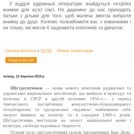
У відділі художньої літератури знайдуться потрібні
книжки для всієї сім’ї. Не даремно до нас приходять
батьки з дітьми для того, щоб малеча змогла вибрати
книжку до душі. Хочемо познайомити вас з новинками і
не тільки, які могли б зацікавити хлопчиків та дівчаток.
Оксана Шляхта
о
10:03
Немає коментарів:
Надати доступ
четвер, 12 березня 2015 р.
Шістдесятники
— назва нового покоління радянської та
української національної інтелігенції, що ввійшла в культуру та
політику в СРСР в другій половині 1950-х— у період
тимчасового послаблення комуністично-більшовицького
тоталітаризму та хрущовської «відлиги» найповніше себе
творчо виявила на початку та в середині 1960-х років.
Шістдесятники виступали на захист національної мови і
культури, свободи художньої творчості.
Основу руху шістдесятників склали письменники Іван Драч,