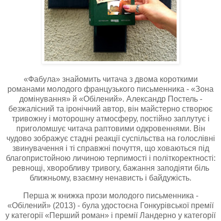
«Фабула» знайомить читача з двома короткими
романами молодого французького письменника - «Зона
домінування» й «Обілений». Александр Постель -
безжалісний та іронічний автор, він майстерно створює
тривожну і моторошну атмосферу, постійно заплутує і
приголомшує читача раптовими одкровеннями. Він
чудово зображує стадні реакції суспільства на голослівні
звинувачення і ті справжні почуття, що ховаються під
благопристойною личиною терпимості і політкоректності:
ревнощі, хворобливу тривогу, бажання заподіяти біль
ближньому, взаємну ненависть і байдужість.
Перша ж книжка прози молодого письменника -
«Обілений» (2013) - була удостоєна Гонкурівської премії
у категорії «Перший роман» і премії Ландерно у категорії