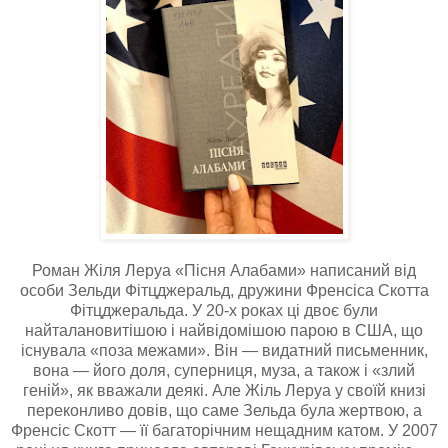
Роман Жіля Леруа «Пісня Алабами» написаний від
особи Зельди Фітцджеральд, дружини Френсіса Скотта
Фітцджеральда. У 20-х роках ці двоє були
найталановитішою і найвідомішою парою в США, що
існувала «поза межами». Він — видатний письменник,
вона — його доля, суперниця, муза, а також і «злий
геній», як вважали деякі. Але Жіль Леруа у своїй книзі
переконливо довів, що саме Зельда була жертвою, а
Френсіс Скотт — її багаторічним нещадним катом. У 2007