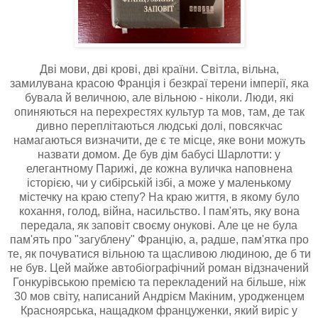
Дві мови, дві крові, дві країни. Світла, вільна,
замилувана красою Франція і безкраї терени імперії, яка
бувала й величною, але вільною - ніколи. Люди, які
опиняються на перехрестях культур та мов, там, де так
дивно переплітаються людські долі, повсякчас
намагаються визначити, де є те місце, яке вони можуть
назвати домом. Де був дім бабусі Шарлотти: у
елегантному Парижі, де кожна вуличка наповнена
історією, чи у сибірській ізбі, а може у маленькому
містечку на краю степу? На краю життя, в якому було
кохання, голод, війна, насильство. І пам'ять, яку вона
передала, як заповіт своєму онукові. Але це не була
пам'ять про "загублену" Францію, а, радше, пам'ятка про
те, як почуватися вільною та щасливою людиною, де б ти
не був. Цей майже автобіографічний роман відзначений
Гонкурівською премією та перекладений на більше, ніж
30 мов світу, написаний Андрієм Макіним, уродженцем
Красноярська, нащадком француженки, який виріс у