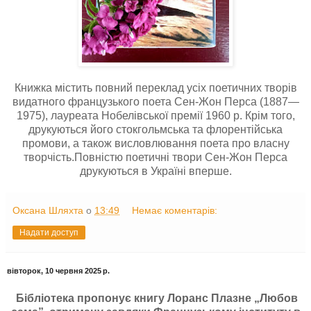
Книжка містить повний переклад усіх поетичних творів
видатного французького поета Сен-Жон Перса (1887—
1975), лауреата Нобелівської премії 1960 р. Крім того,
друкуються його стокгольмська та флорентійська
промови, а також висловлювання поета про власну
творчість.Повністю поетичні твори Сен-Жон Перса
друкуються в Україні вперше.
Оксана Шляхта
о
13:49
Немає коментарів:
Надати доступ
вівторок, 10 червня 2025 р.
Бібліотека пропонує книгу Лоранс Плазне „Любов