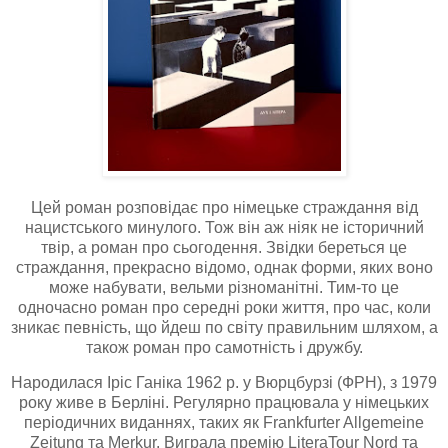
Цей роман розповідає про німецьке страждання від
нацистського минулого. Тож він аж ніяк не історичний
твір, а роман про сьогодення. Звідки береться це
страждання, прекрасно відомо, однак форми, яких воно
може набувати, вельми різноманітні. Тим-то це
одночасно роман про середні роки життя, про час, коли
зникає певність, що йдеш по світу правильним шляхом, а
також роман про самотність і дружбу.
Народилася Іріс Ганіка 1962 р. у Вюрцбурзі (ФРН), з 1979
року живе в Берліні. Регулярно працювала у німецьких
періодичних виданнях, таких як Frankfurter Allgemeine
Zeitung та Merkur. Виграла премію LiteraTour Nord та