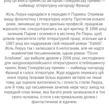
році ця книга принесла авторові Гонкурівську премію —
найвищу літературну нагороду Франції.
Жіль Леруа народився в передмісті Парижа. Отримав
вищу філологічну і літературну освіту. Протягом кількох
років, змінивши до того декілька професій, працював
журналістом, спеціалізуючись на арт-критиці. В 1996 році
залишив Париж і оселився в містечку Ле Перш, щоб
цілком присвятити себе літературній праці, оскільки ще в
1987 році він надрукував свій перший роман "Хабібі".
Жіль Леруа так і залишався б непоганим, але не надто
знаменитим письменником, однак роман "Пісня
Алабами", що вийшов друком у 2006 році, несподівано
для західноєвропейського літературного істеблішменту
приніс йому Гонкурівську премію — найвищу нагороду
Франції в галузі літератури. Журі віддало перевагу цій
книзі перед творами більш відомих авторів не лише
тому, що оцінило витонченість і точність стилю Леруа,
але й тому, що письменник зачепив нерв часу: вихід на
передній план жінки, яка багато років залишалася в тіні
свого чоловіка, істоти з екстремальною долею і
фантастичною ж вдачею.