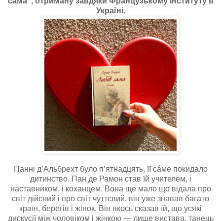
сама”, отриману завдяки Французькому інституту в
Україні.
Панні д’Альбрехт було п’ятнадцять, її сáме покидало
дитинство. Пан де Рамон став їй учителем, і
наставником, і коханцем. Вона ще мало що відала про
світ дійсний і про світ чуттєвий, він уже знавав багато
країн, берегів і жінок. Він якось сказав їй, що усякі
дискусії між чоловіком і жінкою — лише вистава, танець