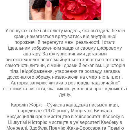
У пошуках себе і абсолюту модель, яка об’їздила безліч
країн, намагається врятуватись від внутрішньої
порожнечі й перетнути межі реальності. І стати
ідеальним зображенням завдяки своєму цифровому
аватару. За футуристичними деталями
високотехнологічного майбутнього ховається тотальна
самотність дитини, сімейні драми й ескапізм. Це історія
тіла і відображення, утворення та розпаду, загадка
досконалого образу, незважаючи на смертність плоті.
Авторка занурює читача в розповідь надзвичайної
естетики та чистоти, яка змінює уявлення про свідомість і
душу.
Каролін Жорж – Сучасна канадська письменниця,
народилася 1970 року у Монреалі. Вивчала
міждисциплінарне мистецтво в Університеті Квебеку в
Шикутімі й історію мистецтв в університеті Квебеку в
Монреалі. Здобула Премію Жака-Броссара та Премію