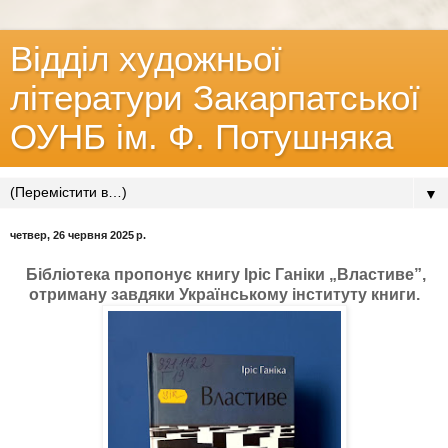
Відділ художньої
літератури Закарпатської
ОУНБ ім. Ф. Потушняка
▼
четвер, 26 червня 2025 р.
Бібліотека пропонує книгу Іріс Ганіки „Властиве”,
отриману завдяки Українському інституту книги.