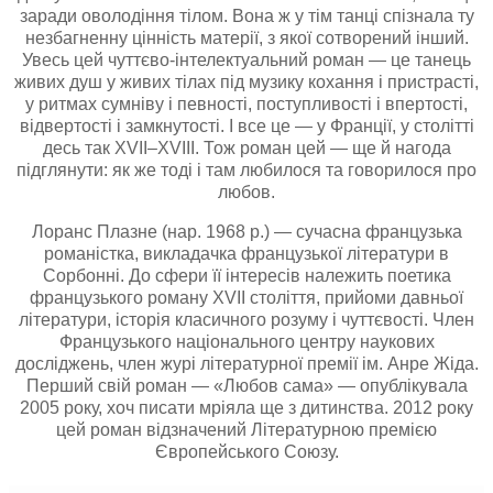
заради оволодіння тілом. Вона ж у тім танці спізнала ту
незбагненну цінність матерії, з якої сотворений інший.
Увесь цей чуттєво-інтелектуальний роман — це танець
живих душ у живих тілах під музику кохання і пристрасті,
у ритмах сумніву і певності, поступливості і впертості,
відвертості і замкнутості. І все це — у Франції, у столітті
десь так ХVII–ХVIII. Тож роман цей — ще й нагода
підглянути: як же тоді і там любилося та говорилося про
любов.
Лоранс Плазне (нар. 1968 р.) — сучасна французька
романістка, викладачка французької літератури в
Сорбонні. До сфери її інтересів належить поетика
французького роману XVII століття, прийоми давньої
літератури, історія класичного розуму і чуттєвості. Член
Французького національного центру наукових
досліджень, член журі літературної премії ім. Анре Жіда.
Перший свій роман — «Любов сама» — опублікувала
2005 року, хоч писати мріяла ще з дитинства. 2012 року
цей роман відзначений Літературною премією
Європейського Союзу.