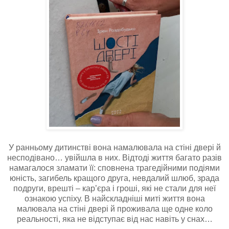
У ранньому дитинстві вона намалювала на стіні двері й
несподівано… увійшла в них. Відтоді життя багато разів
намагалося зламати її: сповнена трагедійними подіями
юність, загибель кращого друга, невдалий шлюб, зрада
подруги, врешті – кар’єра і гроші, які не стали для неї
ознакою успіху. В найскладніші миті життя вона
малювала на стіні двері й проживала ще одне коло
реальності, яка не відступає від нас навіть у снах…