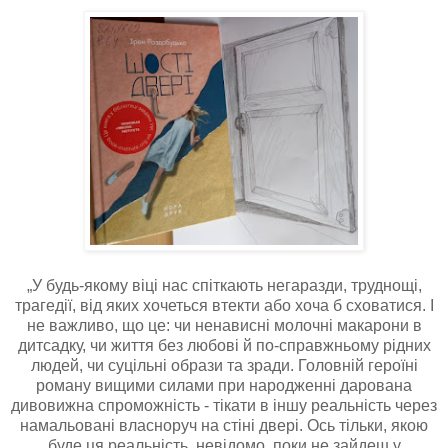
„У будь-якому віці нас спіткають негаразди, труднощі,
трагедії, від яких хочеться втекти або хоча б сховатися. І
не важливо, що це: чи ненависні молочні макарони в
дитсадку, чи життя без любові й по-справжньому рідних
людей, чи суцільні образи та зради. Головній героїні
роману вищими силами при народженні дарована
дивовижна спроможність - тікати в іншу реальність через
намальовані власноруч на стіні двері. Ось тільки, якою
буде ця реальність, невідомо, поки не зайдеш у