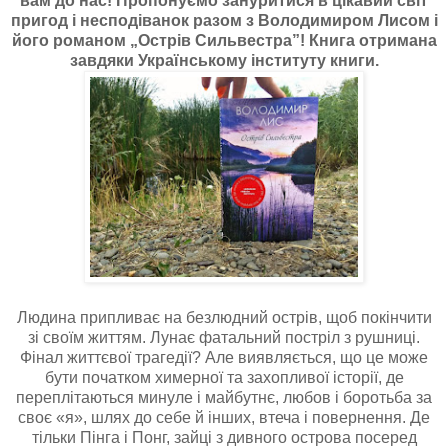
вам до нас! Пропонуємо зануритися в цікавий світ
пригод і несподіванок разом з Володимиром Лисом і
його романом „Острів Сильвестра”! Книга отримана
завдяки Українському інституту книги.
Людина припливає на безлюдний острів, щоб покінчити
зі своїм життям. Лунає фатальний постріл з рушниці.
Фінал життєвої трагедії? Але виявляється, що це може
бути початком химерної та захопливої історії, де
переплітаються минуле і майбутнє, любов і боротьба за
своє «я», шлях до себе й інших, втеча і повернення. Де
тільки Пінга і Понг, зайці з дивного острова посеред