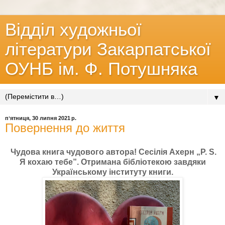
Відділ художньої
літератури Закарпатської
ОУНБ ім. Ф. Потушняка
▼
пʼятниця, 30 липня 2021 р.
Повернення до життя
Чудова книга чудового автора! Сесілія Ахерн „P. S.
Я кохаю тебе”. Отримана бібліотекою завдяки
Українському інституту книги.