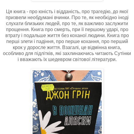
Ця книга - про юність і відданість, про трагедію, до якої
призвели необдумані вчинки. Про те, як необхідно іноді
слухати близьких людей, про те, як важливо заслужити
прощення. Книга про смерть, при її першому ударі, про
втрату і подальше життя без коханої людини. Книга про
перші злети і падіння, про перше кохання, про перший
крок у доросле життя. Взагалі, це відмінна книга,
особливо для підлітків, які захлинаючись читають Сутінки
і вважають їх шедевром світової літератури.