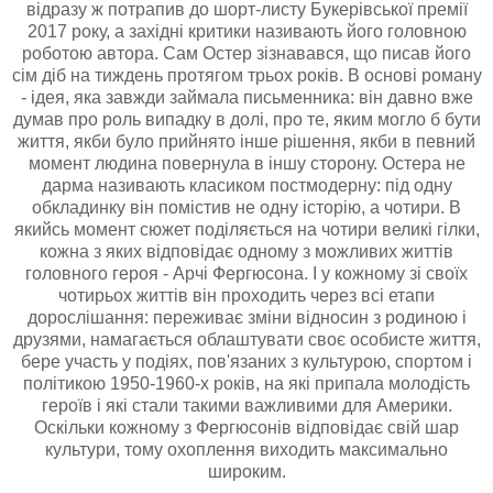
відразу ж потрапив до шорт-листу Букерівської премії
2017 року, а західні критики називають його головною
роботою автора. Сам Остер зізнавався, що писав його
сім діб на тиждень протягом трьох років. В основі роману
- ідея, яка завжди займала письменника: він давно вже
думав про роль випадку в долі, про те, яким могло б бути
життя, якби було прийнято інше рішення, якби в певний
момент людина повернула в іншу сторону. Остера не
дарма називають класиком постмодерну: під одну
обкладинку він помістив не одну історію, а чотири. В
якийсь момент сюжет поділяється на чотири великі гілки,
кожна з яких відповідає одному з можливих життів
головного героя - Арчі Фергюсона. І у кожному зі своїх
чотирьох життів він проходить через всі етапи
дорослішання: переживає зміни відносин з родиною і
друзями, намагається облаштувати своє особисте життя,
бере участь у подіях, пов'язаних з культурою, спортом і
політикою 1950-1960-х років, на які припала молодість
героїв і які стали такими важливими для Америки.
Оскільки кожному з Фергюсонів відповідає свій шар
культури, тому охоплення виходить максимально
широким.