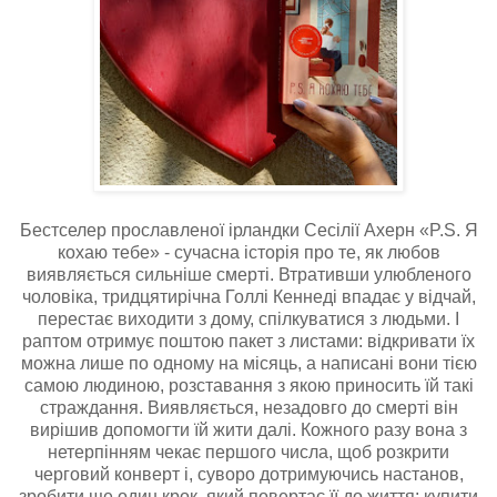
Бестселер прославленої ірландки Сесілії Ахерн «P.S. Я
кохаю тебе» - сучасна історія про те, як любов
виявляється сильніше смерті. Втративши улюбленого
чоловіка, тридцятирічна Голлі Кеннеді впадає у відчай,
перестає виходити з дому, спілкуватися з людьми. І
раптом отримує поштою пакет з листами: відкривати їх
можна лише по одному на місяць, а написані вони тією
самою людиною, розставання з якою приносить їй такі
страждання. Виявляється, незадовго до смерті він
вирішив допомогти їй жити далі. Кожного разу вона з
нетерпінням чекає першого числа, щоб розкрити
черговий конверт і, суворо дотримуючись настанов,
зробити ще один крок, який повертає її до життя: купити