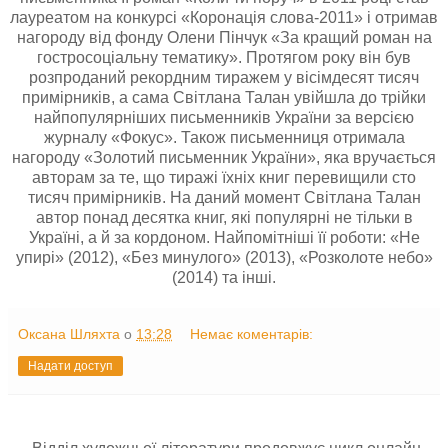
лауреатом на конкурсі «Коронація слова-2011» і отримав
нагороду від фонду Олени Пінчук «За кращий роман на
гостросоціальну тематику». Протягом року він був
розпроданий рекордним тиражем у вісімдесят тисяч
примірників, а сама Світлана Талан увійшла до трійки
найпопулярніших письменників України за версією
журналу «Фокус». Також письменниця отримала
нагороду «Золотий письменник України», яка вручається
авторам за те, що тиражі їхніх книг перевищили сто
тисяч примірників. На даний момент Світлана Талан
автор понад десятка книг, які популярні не тільки в
Україні, а й за кордоном. Найпомітніші її роботи: «Не
упирі» (2012), «Без минулого» (2013), «Розколоте небо»
(2014) та інші.
Оксана Шляхта
о
13:28
Немає коментарів:
Надати доступ