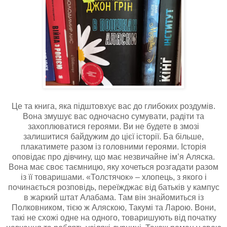
Це та книга, яка підштовхує вас до глибоких роздумів.
Вона змушує вас одночасно сумувати, радіти та
захоплюватися героями. Ви не будете в змозі
залишитися байдужим до цієї історії. Ба більше,
плакатимете разом із головними героями. Історія
оповідає про дівчину, що має незвичайне ім’я Аляска.
Вона має своє таємницю, яку хочеться розгадати разом
із її товаришами. «Толстячок» – хлопець, з якого і
починається розповідь, переїжджає від батьків у кампус
в жаркий штат Алабама. Там він знайомиться із
Полковником, тією ж Аляскою, Такумі та Ларою. Вони,
такі не схожі одне на одного, товаришують від початку