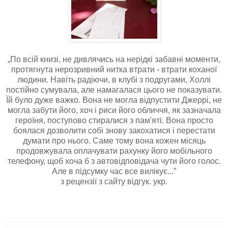
„По всій книзі, не дивлячись на нерідкі забавні моменти,
протягнута нерозривний нитка втрати - втрати коханої
людини. Навіть радіючи, в клубі з подругами, Холлі
постійно сумувала, але намагалася цього не показувати.
Їй було дуже важко. Вона не могла відпустити Джеррі, не
могла забути його, хоч і риси його обличчя, як зазначала
героїня, поступово стиралися з пам'яті. Вона просто
боялася дозволити собі знову закохатися і перестати
думати про нього. Саме тому вона кожен місяць
продовжувала оплачувати рахунку його мобільного
телефону, щоб хоча б з автовідповідача чути його голос.
Але в підсумку час все вилікує...”
з рецензії з сайту відгук. укр.