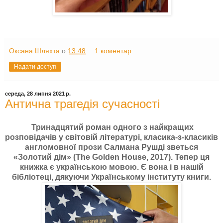
Оксана Шляхта
о
13:48
1 коментар:
Надати доступ
середа, 28 липня 2021 р.
Антична трагедія сучасності
Тринадцятий роман одного з найкращих
розповідачів у світовій літературі, класика-з-класиків
англомовної прози Салмана Рушді зветься
«Золотий дім» (The Golden House, 2017). Тепер ця
книжка є українською мовою. Є вона і в нашій
бібліотеці, дякуючи Українському інституту книги.