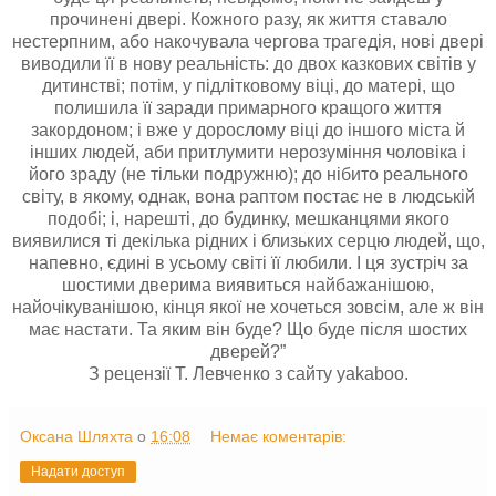
прочинені двері. Кожного разу, як життя ставало
нестерпним, або накочувала чергова трагедія, нові двері
виводили її в нову реальність: до двох казкових світів у
дитинстві; потім, у підлітковому віці, до матері, що
полишила її заради примарного кращого життя
закордоном; і вже у дорослому віці до іншого міста й
інших людей, аби притлумити нерозуміння чоловіка і
його зраду (не тільки подружню); до нібито реального
світу, в якому, однак, вона раптом постає не в людській
подобі; і, нарешті, до будинку, мешканцями якого
виявилися ті декілька рідних і близьких серцю людей, що,
напевно, єдині в усьому світі її любили. І ця зустріч за
шостими дверима виявиться найбажанішою,
найочікуванішою, кінця якої не хочеться зовсім, але ж він
має настати. Та яким він буде? Що буде після шостих
дверей?”
З рецензії Т. Левченко з сайту yakaboo.
Оксана Шляхта
о
16:08
Немає коментарів:
Надати доступ