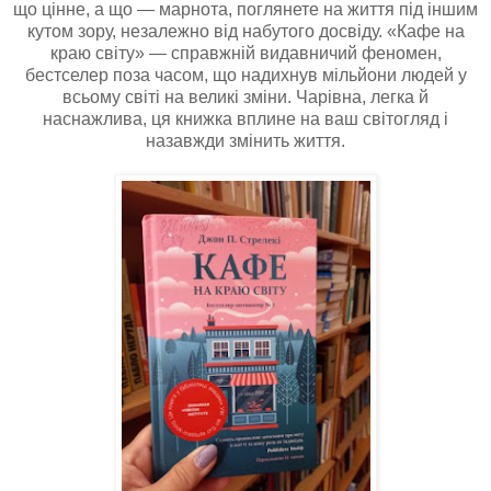
що цінне, а що — марнота, поглянете на життя під іншим
кутом зору, незалежно від набутого досвіду. «Кафе на
краю світу» — справжній видавничий феномен,
бестселер поза часом, що надихнув мільйони людей у
всьому світі на великі зміни. Чарівна, легка й
наснажлива, ця книжка вплине на ваш світогляд і
назавжди змінить життя.