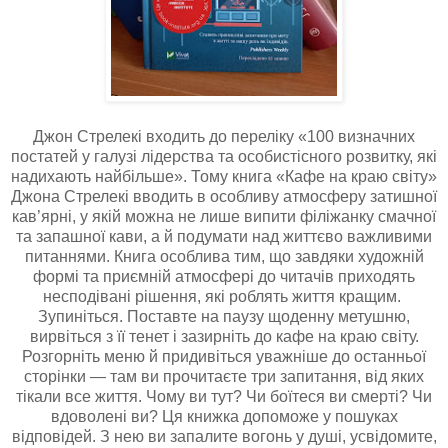
Джон Стрелекі входить до переліку «100 визначних
постатей у галузі лідерства та особистісного розвитку, які
надихають найбільше». Тому книга «Кафе на краю світу»
Джона Стрелекі вводить в особливу атмосферу затишної
кав’ярні, у якій можна не лише випити філіжанку смачної
та запашної кави, а й подумати над життєво важливими
питаннями. Книга особлива тим, що завдяки художній
формі та приємній атмосфері до читачів приходять
несподівані рішення, які роблять життя кращим.
Зупиніться. Поставте на паузу щоденну метушню,
вирвіться з її тенет і зазирніть до кафе на краю світу.
Розгорніть меню й придивіться уважніше до останньої
сторінки — там ви прочитаєте три запитання, від яких
тікали все життя. Чому ви тут? Чи боїтеся ви смерті? Чи
вдоволені ви? Ця книжка допоможе у пошуках
відповідей. З нею ви запалите вогонь у душі, усвідомите,