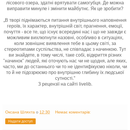
лісового озера, здатні врятувати самогубця. Де можна
виправити минуле і змінити майбутнє. Як це зробити?
„В творі піднімаються питання внутрішнього наповнення
героїв, їх характер, внутрішній світ, прагнення, емоції,
почуття - все те, що існує всередині нас і що не завжди є
можливим вихлюпнути назовні, особливо в ситуаціях,
коли зовнішнє виявлення тебе в цьому світі, за
стереотипами суспільства, не співпадає з начинкою. Тут
ви знайдете, в тому числі, таке собі, відкриття різних
"начинок" людей, які оточують нас чи не щодня, але яких,
часто, ми до останнього чи то не ідентифікуємо ніколи, чи
то й не підозрюємо про внутрішню глибину їх людської
сутності.”
З рецензії на сайті livelib.
Оксана Шляхта
о
12:30
Немає коментарів:
Надати доступ