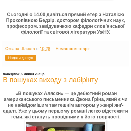
Сьогодні о 14.00 дивіться прямий етер з Наталією
Прокопівною Бедзір, доктором філологічних наук,
професором, завідувачкою кафедри слов’янської
філології та світової літератури УжНУ.
Оксана Шляхта
о
10:28
Немає коментарів:
Надати доступ
понеділок, 5 липня 2021 р.
В пошуках виходу з лабірінту
«В пошуках Аляски» — це дебютний роман
американського письменника Джона Ґріна, який є чи
не найвідомішим тамтешнім автором у жанрі янґ-
едалт. Уже у цьому першому романі легко відстежити
теми, які стануть провідними у його творчості.