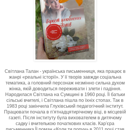
Світлана Талан - українська письменниця, яка працює в
жанрі «реальні історії». У її творів завжди соціальна
тематика, а головний персонаж незмінно сильна духом
жінка, якій доводиться переживати і злети і падіння.
Народилася Світлана на Сумщині в 1960 році. Її батьки
сільські вчителі, і Світлана пішла по їхніх стопах. Так в
1983 році закінчила Глухівський педагогічний інститут.
Працювати почала в п'ятнадцятирічному віці, в місцевій
газеті. Після інституту була вихователем в дитячому
садку і вчителькою початкових класів. Кар'єра
письменника Її роман «Коли ти поруч» в 2011 році став