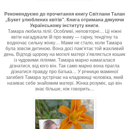
Рекомендуємо до прочитання книгу Світлани Талан
„Букет улюблених квітів”. Книга отримана дякуючи
Українському інституту книги.
Тамара любила лілії. Особливі, неповторні… Ці ніжні
квіти нагадували їй про маму — гарну, тендітну та
водночас сильну жінку… Мами не стало, коли Тамара
була зовсім дитиною. Вона досі пам’ятає той жахливий
день. Відтоді щороку на могилі матері з’являється кошик
із чудовими ліліями. Тамара марно намагалася
дізнатися, від кого він. Так само марно вона прагла
дізнатися правду про батька… У річницю маминої
загибелі Тамара зустрічає на кладовищі чоловіка, який
називає себе знайомим матері. Жінка розуміє, що він
знає більше, ніж говорить…