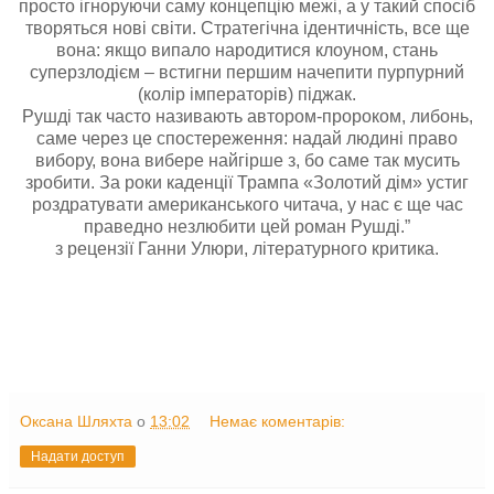
просто ігноруючи саму концепцію межі, а у такий спосіб
творяться нові світи. Стратегічна ідентичність, все ще
вона: якщо випало народитися клоуном, стань
суперзлодієм – встигни першим начепити пурпурний
(колір імператорів) піджак.
Рушді так часто називають автором-пророком, либонь,
саме через це спостереження: надай людині право
вибору, вона вибере найгірше з, бо саме так мусить
зробити. За роки каденції Трампа «Золотий дім» устиг
роздратувати американського читача, у нас є ще час
праведно незлюбити цей роман Рушді.”
з рецензії Ганни Улюри, літературного критика.
Оксана Шляхта
о
13:02
Немає коментарів:
Надати доступ