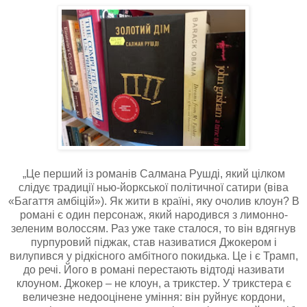
„Це перший із романів Салмана Рушді, який цілком
слідує традиції нью-йоркської політичної сатири (віва
«Багаття амбіцій»). Як жити в країні, яку очолив клоун? В
романі є один персонаж, який народився з лимонно-
зеленим волоссям. Раз уже таке сталося, то він вдягнув
пурпуровий піджак, став називатися Джокером і
вилупився у рідкісного амбітного покидька. Це і є Трамп,
до речі. Його в романі перестають відтоді називати
клоуном. Джокер – не клоун, а трикстер. У трикстера є
величезне недооцінене уміння: він руйнує кордони,