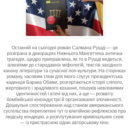
Останній на сьогодні роман Салмана Рушді — це
розіграна в декораціях Нижнього Мангеттена антична
трагедія, щедро приправлена, як то в Рушді ведеться,
алюзіями до стародавніх міфологій, текстів західного
канону літератури та сучасної поп-культури. На сторінках
роману, часовим тлом для якого слугує президентська
каденція Барака Обами, розгортаються історії сліпого,
жертовного і зрадливого кохання, пошуків невловимих
ідентичностей і втечі від них, а ще — розквіту
бомбейської кіноіндустрії й організованої злочинності.
Дошкульні спостереження над станом американського
суспільства переплетені тут із елегійною рефлексією про
людську кондицію, а розплутування кримінальних схем
— із пристрасною одою авторському кіно.