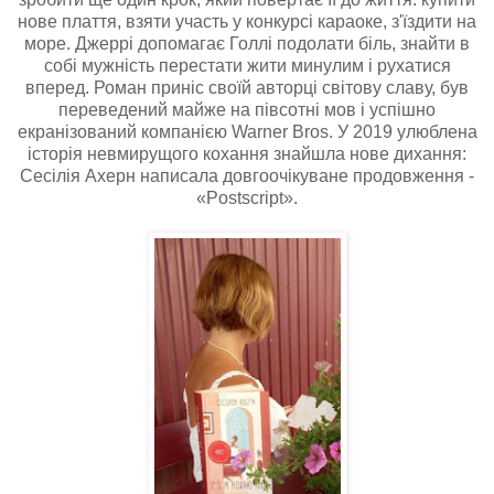
нове плаття, взяти участь у конкурсі караоке, з'їздити на
море. Джеррі допомагає Голлі подолати біль, знайти в
собі мужність перестати жити минулим і рухатися
вперед. Роман приніс своїй авторці світову славу, був
переведений майже на півсотні мов і успішно
екранізований компанією Warner Bros. У 2019 улюблена
історія невмирущого кохання знайшла нове дихання:
Сесілія Ахерн написала довгоочікуване продовження -
«Postscript».