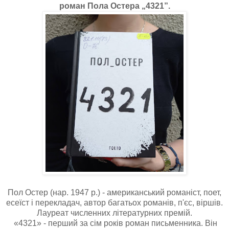
роман Пола Остера „4321”.
Пол Остер (нар. 1947 р.) - американський романіст, поет,
есеїст і перекладач, автор багатьох романів, п'єс, віршів.
Лауреат численних літературних премій.
«4321» - перший за сім років роман письменника. Він