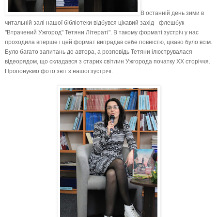
В останній день зими в
читальній залі нашої бібліотеки відбувся цікавий захід - флешбук
"Втрачений Ужгород" Тетяни Літераті". В такому форматі зустріч у нас
про
ходила вперше і цей формат випрадав себе повністю, цікаво було всім.
Було багато запитань до автора, а розповідь Тетяни ілюструвалася
відеорядом, що складався з старих світлин Ужгорода початку ХХ сторіччя.
Пропонуємо фото звіт з нашої зустрічі.