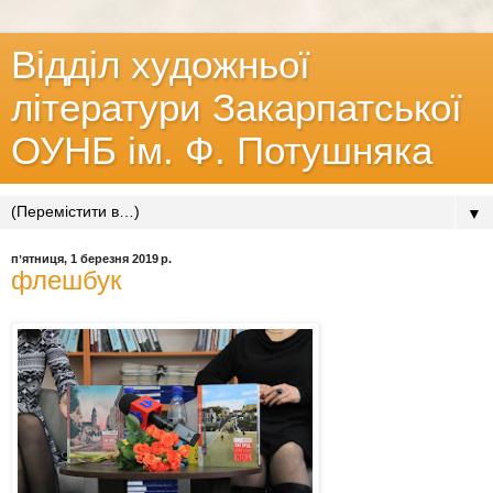
Відділ художньої
літератури Закарпатської
ОУНБ ім. Ф. Потушняка
▼
пʼятниця, 1 березня 2019 р.
флешбук