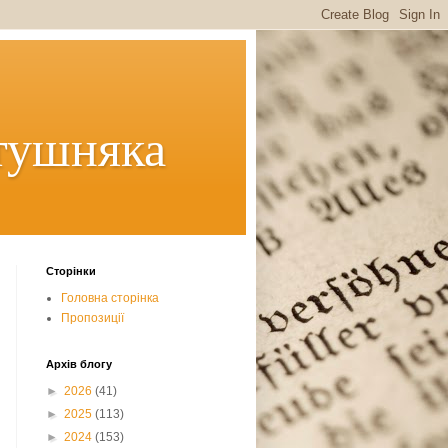
тушняка
Сторінки
Головна сторінка
Пропозиції
Архів блогу
►
2026
(41)
►
2025
(113)
►
2024
(153)