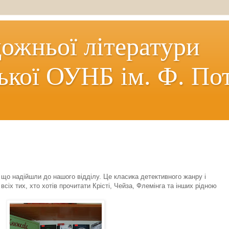
дожньої літератури
ької ОУНБ ім. Ф. По
, що надійшли до нашого відділу. Це класика детективного жанру і
іх тих, хто хотів прочитати Крісті, Чейза, Флемінга та інших рідною