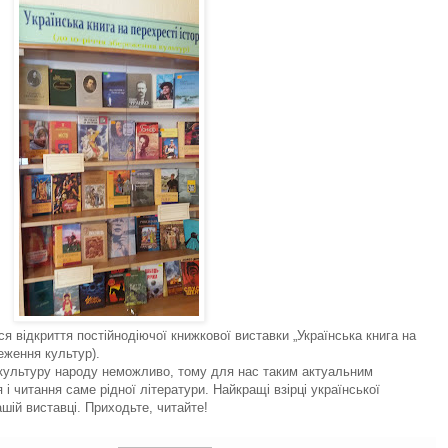
ося відкриття постійнодіючої книжкової виставки „Українська книга на
реження культур).
 культуру народу неможливо, тому для нас таким актуальним
і читання саме рідної літератури. Найкращі взірці української
шій виставці. Приходьте, читайте!