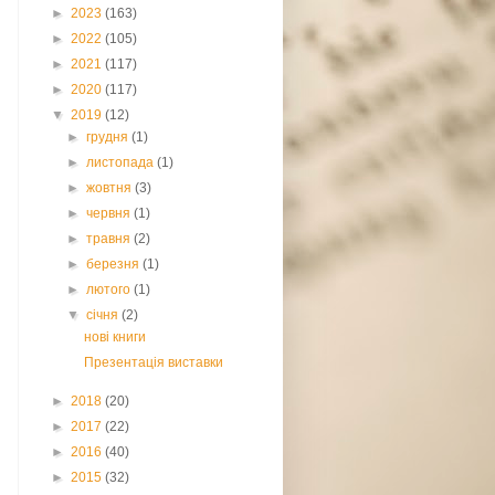
►
2023
(163)
►
2022
(105)
►
2021
(117)
►
2020
(117)
▼
2019
(12)
►
грудня
(1)
►
листопада
(1)
►
жовтня
(3)
►
червня
(1)
►
травня
(2)
►
березня
(1)
►
лютого
(1)
▼
січня
(2)
нові книги
Презентація виставки
►
2018
(20)
►
2017
(22)
►
2016
(40)
►
2015
(32)