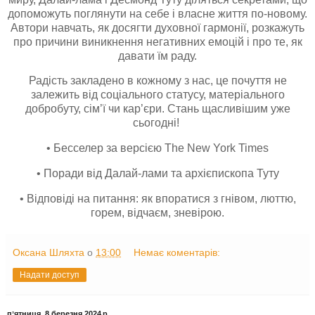
допоможуть поглянути на себе і власне життя по-новому.
Автори навчать, як досягти духовної гармонії, розкажуть
про причини виникнення негативних емоцій і про те, як
давати їм раду.
Радість закладено в кожному з нас, це почуття не
залежить від соціального статусу, матеріального
добробуту, сім’ї чи кар’єри. Стань щасливішим уже
сьогодні!
• Бесселер за версією The New York Times
• Поради від Далай-лами та архієпископа Туту
• Відповіді на питання: як впоратися з гнівом, люттю,
горем, відчаєм, зневірою.
Оксана Шляхта
о
13:00
Немає коментарів:
Надати доступ
пʼятниця, 8 березня 2024 р.