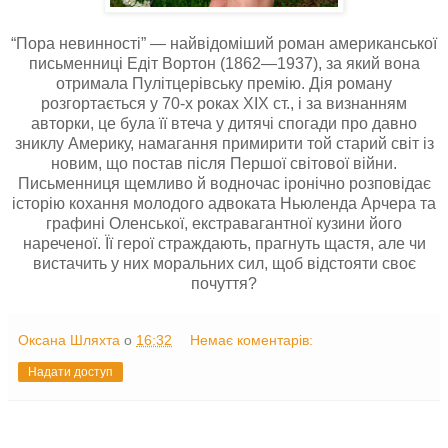
“Пора невинності” — найвідоміший роман американської
письменниці Едіт Вортон (1862—1937), за який вона
отримала Пулітцерівську премію. Дія роману
розгортається у 70-х роках ХІХ ст., і за визнанням
авторки, це була її втеча у дитячі спогади про давно
зниклу Америку, намагання примирити той старий світ із
новим, що постав після Першої світової війни.
Письменниця щемливо й водночас іронічно розповідає
історію кохання молодого адвоката Ньюленда Арчера та
графині Оленської, екстравагантної кузини його
нареченої. Її герої страждають, прагнуть щастя, але чи
вистачить у них моральних сил, щоб відстояти своє
почуття?
Оксана Шляхта
о
16:32
Немає коментарів:
Надати доступ