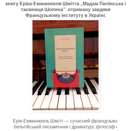
книгу Еріка-Емманюеля Шмітта „Мадам Пилінська і
таємниця Шопена”. отриману завдяки
Французькому інституту в Україні.
Ерік-Емманюель Шмітт — сучасний французько-
бельгійський письменник і драматург, філософ і