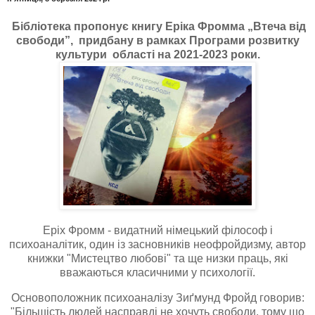
Бібліотека пропонує книгу Еріка Фромма „Втеча від
свободи”, придбану в рамках Програми розвитку
культури області на 2021-2023 роки.
Еріх Фромм - видатний німецький філософ і
психоаналітик, один із засновників неофройдизму, автор
книжки "Мистецтво любові" та ще низки праць, які
вважаються класичними у психології.
Основоположник психоаналізу Зиґмунд Фройд говорив:
"Більшість людей насправді не хочуть свободи, тому що