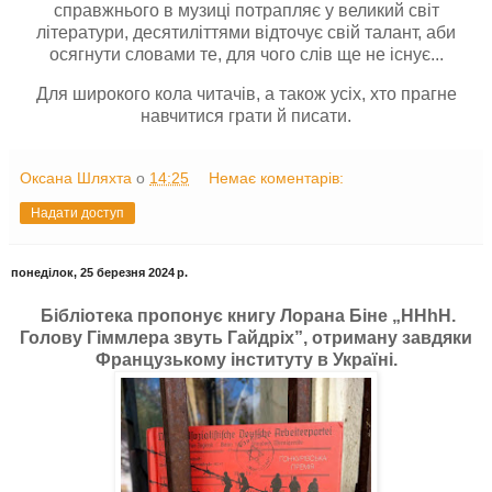
справжнього в музиці потрапляє у великий світ
літератури, десятиліттями відточує свій талант, аби
осягнути словами те, для чого слів ще не існує...
Для широкого кола читачів, а також усіх, хто прагне
навчитися грати й писати.
Оксана Шляхта
о
14:25
Немає коментарів:
Надати доступ
понеділок, 25 березня 2024 р.
Бібліотека пропонує книгу Лорана Біне „HHhH.
Голову Гіммлера звуть Гайдріх”, отриману завдяки
Французькому інституту в Україні.