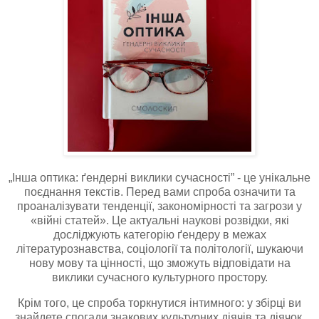
„Інша оптика: ґендерні виклики сучасності” - це унікальне
поєднання текстів. Перед вами спроба означити та
проаналізувати тенденції, закономірності та загрози у
«війні статей». Це актуальні наукові розвідки, які
досліджують категорію ґендеру в межах
літературознавства, соціології та політології, шукаючи
нову мову та цінності, що зможуть відповідати на
виклики сучасного культурного простору.
Крім того, це спроба торкнутися інтимного: у збірці ви
знайдете спогади знакових культурних діячів та діячок,