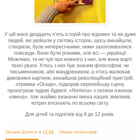
У цій книзі двадцять п’ять історій про відомих та не дуже
людей, які увійшли у світову історію, щось винайшли,
створили, були непересічними, ними захоплювалися
повсюди. Вони були різними, але всі — українці!
Можливо, ти не чув про кожного з них, але вони варті
твоєї уваги. Хтось з них був знаним філософом, чи
письменником, або мандрівником, а хтось малював
дивовижні картини, винайшов революційний пристрій,
отримав «Оскар», підкорив європейську сцену,
проєктував чудові будівлі. «Nomina» з латини означає
«імена», тож знаймо визначні імена наших земляків,
котрих впізнають по всьому світу.
Для дітей та підлітків від 9 до 12 років.
Оксана Шляхта
о
13:04
Немає коментарів: