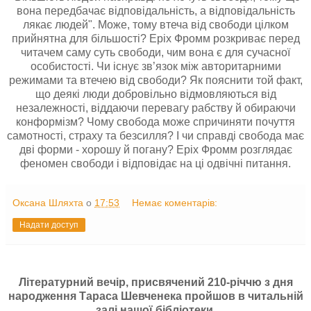
вона передбачає відповідальність, а відповідальність
лякає людей". Може, тому втеча від свободи цілком
прийнятна для більшості? Еріх Фромм розкриває перед
читачем саму суть свободи, чим вона є для сучасної
особистості. Чи існує зв’язок між авторитарними
режимами та втечею від свободи? Як пояснити той факт,
що деякі люди добровільно відмовляються від
незалежності, віддаючи перевагу рабству й обираючи
конформізм? Чому свобода може спричиняти почуття
самотності, страху та безсилля? І чи справді свобода має
дві форми - хорошу й погану? Еріх Фромм розглядає
феномен свободи і відповідає на ці одвічні питання.
Оксана Шляхта
о
17:53
Немає коментарів:
Надати доступ
Літературний вечір, присвячений 210-річчю з дня
народження Тараса Шевченека пройшов в читальній
залі нашої бібліотеки.