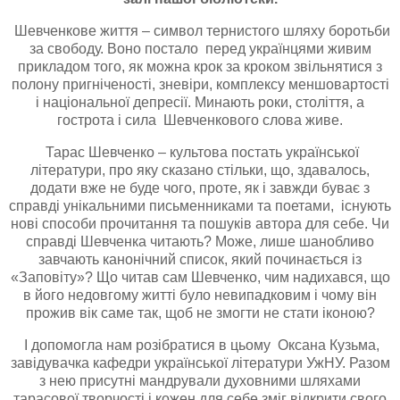
Шевченкове життя – символ тернистого шляху боротьби
за свободу. Воно постало перед українцями живим
прикладом того, як можна крок за кроком звільнятися з
полону пригніченості, зневіри, комплексу меншовартості
і національної депресії. Минають роки, століття, а
гострота і сила Шевченкового слова живе.
Тарас Шевченко – культова постать української
літератури, про яку сказано стільки, що, здавалось,
додати вже не буде чого, проте, як і завжди буває з
справді унікальними письменниками та поетами, існують
нові способи прочитання та пошуків автора для себе. Чи
справді Шевченка читають? Може, лише шанобливо
завчають канонічний список, який починається із
«Заповіту»? Що читав сам Шевченко, чим надихався, що
в його недовгому житті було невипадковим і чому він
прожив вік саме так, щоб не змогти не стати іконою?
І допомогла нам розібратися в цьому Оксана Кузьма,
завідувачка кафедри української літератури УжНУ. Разом
з нею присутні мандрували духовними шляхами
тарасової творчості і кожен для себе зміг відкрити свого