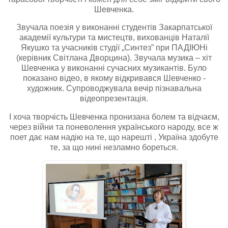
Шевченка.
Звучала поезія у виконанні студентів Закарпатської
академії культури та мистецтв, вихованців Наталії
Якушко та учасників студії „Синтез” при ПАДІЮНі
(керівник Світлана Дворцина). Звучала музика – хіт
Шевченка у виконанні сучасних музикантів. Було
показано відео, в якому відкривався Шевченко -
художник. Супроводжувала вечір пізнавальна
відеопрезентація.
І хоча творчість Шевченка пронизана болем та відчаєм,
через війни та поневолення українського народу, все ж
поет дає нам надію на те, що нарешті , Україна здобуте
те, за що нині незламно бореться.