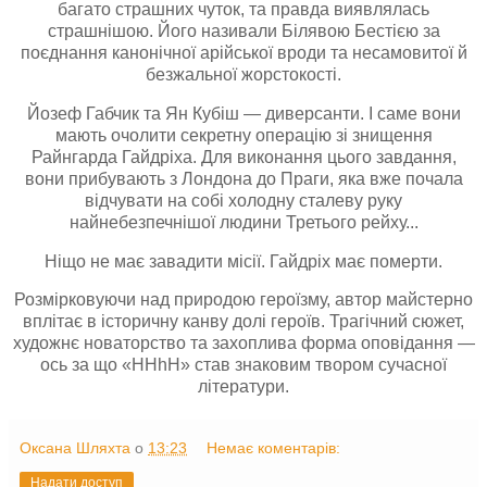
багато страшних чуток, та правда виявлялась
страшнішою. Його називали Білявою Бестією за
поєднання канонічної арійської вроди та несамовитої й
безжальної жорстокості.
Йозеф Габчик та Ян Кубіш — диверсанти. І саме вони
мають очолити секретну операцію зі знищення
Райнгарда Гайдріха. Для виконання цього завдання,
вони прибувають з Лондона до Праги, яка вже почала
відчувати на собі холодну сталеву руку
найнебезпечнішої людини Третього рейху...
Ніщо не має завадити місії. Гайдріх має померти.
Розмірковуючи над природою героїзму, автор майстерно
вплітає в історичну канву долі героїв. Трагічний сюжет,
художнє новаторство та захоплива форма оповідання —
ось за що «HHhH» став знаковим твором сучасної
літератури.
Оксана Шляхта
о
13:23
Немає коментарів:
Надати доступ