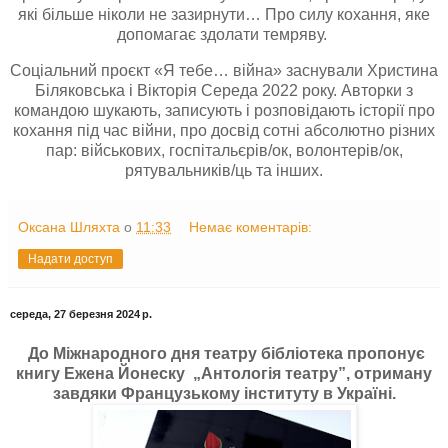
які більше ніколи не зазирнути… Про силу кохання, яке
допомагає здолати темряву.
Соціальний проєкт «Я тебе… війна» заснували Христина
Біляковська і Вікторія Середа 2022 року. Авторки з
командою шукають, записують і розповідають історії про
кохання під час війни, про досвід сотні абсолютно різних
пар: військових, госпітальєрів/ок, волонтерів/ок,
рятувальників/ць та інших.
Оксана Шляхта
о
11:33
Немає коментарів:
Надати доступ
середа, 27 березня 2024 р.
До Міжнародного дня театру бібліотека пропонує
книгу Ежена Йонеску „Антологія театру”, отриману
завдяки Французькому інституту в Україні.