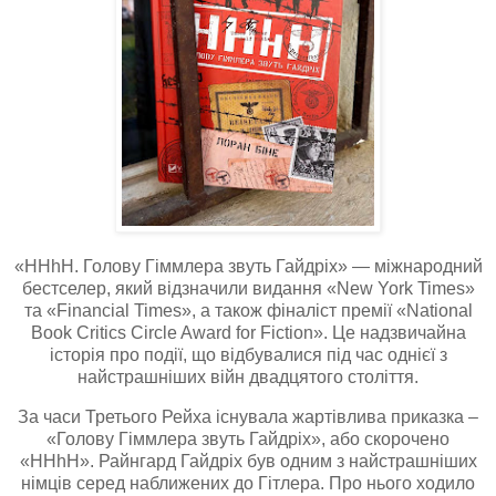
«HHhH. Голову Гіммлера звуть Гайдріх» — міжнародний
бестселер, який відзначили видання «New York Times»
та «Financial Times», а також фіналіст премії «National
Book Critics Circle Award for Fiction». Це надзвичайна
історія про події, що відбувалися під час однієї з
найстрашніших війн двадцятого століття.
За часи Третього Рейха існувала жартівлива приказка –
«Голову Гіммлера звуть Гайдріх», або скорочено
«HHhH». Райнгард Гайдріх був одним з найстрашніших
німців серед наближених до Гітлера. Про нього ходило