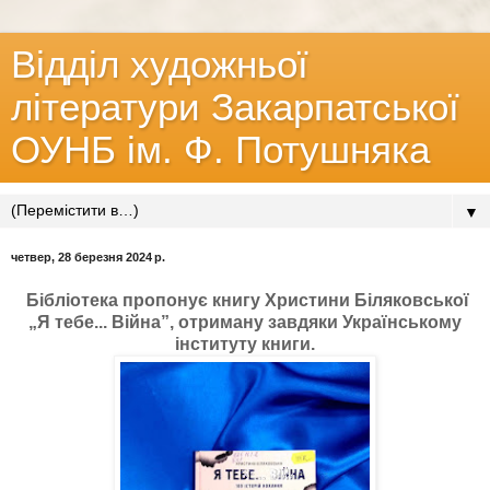
Відділ художньої
літератури Закарпатської
ОУНБ ім. Ф. Потушняка
▼
четвер, 28 березня 2024 р.
Бібліотека пропонує книгу Христини Біляковської
„Я тебе... Війна”, отриману завдяки Українському
інституту книги.