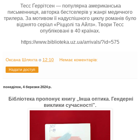
Тесс Ґеррітсен — популярна американська
письменниця, авторка бестселерів у жанрі медичного
трилера. За мотивом її надуспішного циклу романів було
відзнято серіал «Ріццолі та Айлз». Твори Тесс
опубліковані в 40 країнах.
https://www.biblioteka.uz.ua/arrivals/?id=575
Оксана Шляхта
о
12:10
Немає коментарів:
Надати доступ
понеділок, 4 березня 2024 р.
Бібліотека пропонує книгу „Інша оптика. Гендерні
виклики сучасності”.