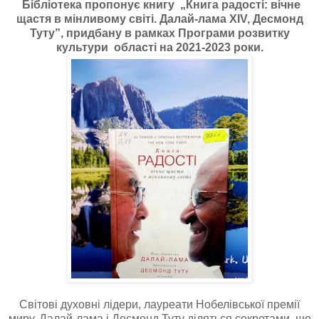
Бібліотека пропонує книгу „Книга радості: вічне
щастя в мінливому світі. Далай-лама XIV, Десмонд
Туту”, придбану в рамках Програми розвитку
культури області на 2021-2023 роки.
Світові духовні лідери, лауреати Нобелівської премії
миру, Далай-лама і Десмонд Туту діляться секретами, що