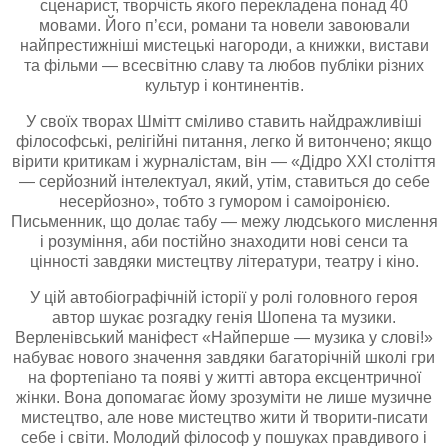
сценарист, творчість якого перекладена понад 40
мовами. Його п’єси, романи та новели завоювали
найпрестижніші мистецькі нагороди, а книжки, вистави
та фільми — всесвітню славу та любов публіки різних
культур і континентів.
У своїх творах Шмітт сміливо ставить найдражливіші
філософські, релігійні питання, легко й витончено; якщо
вірити критикам і журналістам, він — «Дідро ХХІ століття
— серйозний інтелектуал, який, утім, ставиться до себе
несерйозно», тобто з гумором і самоіронією.
Письменник, що долає табу — межу людського мислення
і розуміння, аби постійно знаходити нові сенси та
цінності завдяки мистецтву літератури, театру і кіно.
У цій автобіографічній історії у ролі головного героя
автор шукає розгадку генія Шопена та музики.
Верленівський маніфест «Найперше — музика у слові!»
набуває нового значення завдяки багаторічній школі гри
на фортепіано та появі у житті автора ексцентричної
жінки. Вона допомагає йому зрозуміти не лише музичне
мистецтво, але нове мистецтво жити й творити-писати
себе і світи. Молодий філософ у пошуках правдивого і