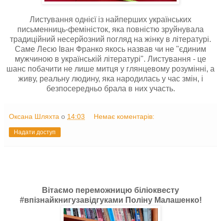
Листування однієї із найперших українських
письменниць-феміністок, яка повністю зруйнувала
традиційний несерйозний погляд на жінку в літературі.
Саме Лесю Іван Франко якось назвав чи не "єдиним
мужчиною в українській літературі". Листування - це
шанс побачити не лише митця у глянцевому розумінні, а
живу, реальну людину, яка народилась у час змін, і
безпосередньо брала в них участь.
Оксана Шляхта
о
14:03
Немає коментарів:
Надати доступ
Вітаємо переможницю біліоквесту
#впізнайкнигузавідгуками Поліну Малашенко!