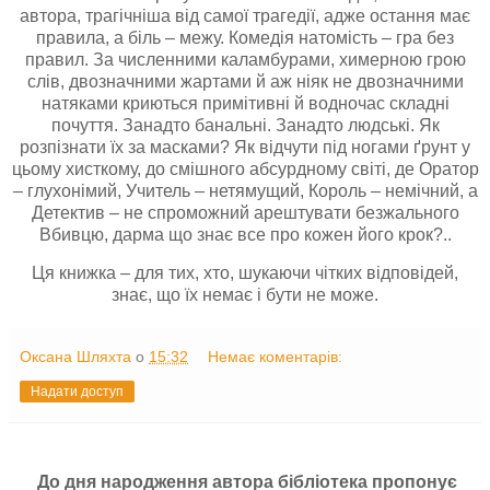
автора, трагічніша від самої трагедії, адже остання має
правила, а біль – межу. Комедія натомість – гра без
правил. За численними каламбурами, химерною грою
слів, двозначними жартами й аж ніяк не двозначними
натяками криються примітивні й водночас складні
почуття. Занадто банальні. Занадто людські. Як
розпізнати їх за масками? Як відчути під ногами ґрунт у
цьому хисткому, до смішного абсурдному світі, де Оратор
– глухонімий, Учитель – нетямущий, Король – немічний, а
Детектив – не спроможний арештувати безжального
Вбивцю, дарма що знає все про кожен його крок?..
Ця книжка – для тих, хто, шукаючи чітких відповідей,
знає, що їх немає і бути не може.
Оксана Шляхта
о
15:32
Немає коментарів:
Надати доступ
До дня народження автора бібліотека пропонує