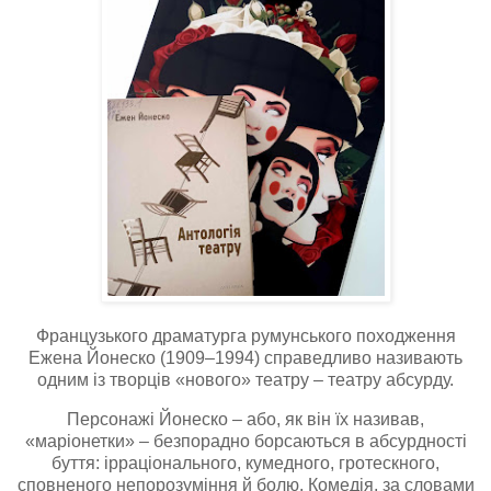
Французького драматурга румунського походження
Ежена Йонеско (1909–1994) справедливо називають
одним із творців «нового» театру – театру абсурду.
Персонажі Йонеско – або, як він їх називав,
«маріонетки» – безпорадно борсаються в абсурдності
буття: ірраціонального, кумедного, гротескного,
сповненого непорозуміння й болю. Комедія, за словами