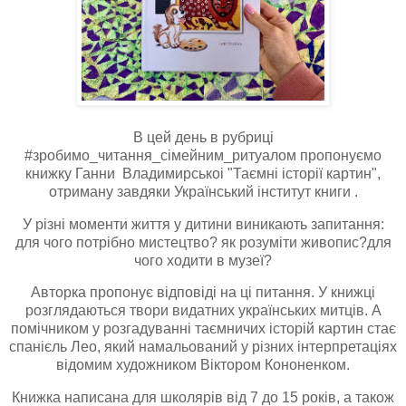
В цей день в рубриці
#зробимо_читання_сімейним_ритуалом пропонуємо
книжку Ганни Владимирськоі "Таємні історії картин",
отриману завдяки Український інститут книги .
У різні моменти життя у дитини виникають запитання:
для чого потрібно мистецтво? як розуміти живопис?для
чого ходити в музеї?
Авторка пропонує відповіді на ці питання. У книжці
розглядаються твори видатних українських митців. А
помічником у розгадуванні таємничих історій картин стає
спанієль Лео, який намальований у різних інтерпретаціях
відомим художником Віктором Кононенком.
Книжка написана для школярів від 7 до 15 років, а також