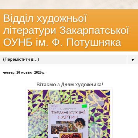
Відділ художньої
літератури Закарпатської
ОУНБ ім. Ф. Потушняка
▼
четвер, 16 жовтня 2025 р.
Вітаємо з Днем художника!